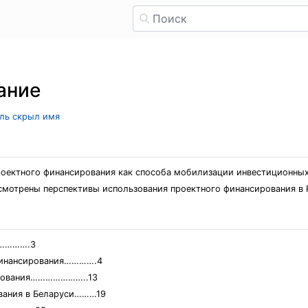
ание
ель скрыл имя
роектного финансирования как способа мобилизации инвестиционны
смотрены перспективы использования проектного финансирования в 
………….3
 финансирования………….4
ирования…………………..13
ования в Беларуси………19