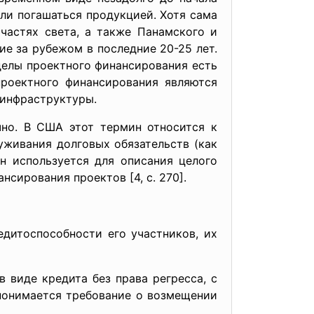
ли погашаться про­дукцией. Хотя сама
частях света, а также Панам­ского и
ие за рубежом в последние 20-25 лет.
делы проектного финансирования есть
проектного финансирования являются
 инфраструктуры.
чно. В США этот термин относится к
уживания долговых обязательств (как
н используется для описания целого
сирования проектов [4, с. 270].
итоспособности его участников, их
иде кредита без права регресса, с
понимается требование о возмещении