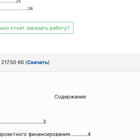
...…..25
…………………...…26
ько стоит заказать работу?
217.50 Кб (
Скачать
)
Содержание
…………
………………….3
 проектного финансирования………….4