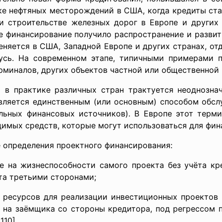
е нефтяных месторожде­ний в США, когда кредиты ста
и строительстве железных дорог в Европе и других 
ное финансирование получило распространение и развит
няется в США, Западной Европе и других странах, от
усь. На современном этапе, типичными примерами 
рминалов, других объектов частной или общественной
 в практике различных стран трактуется неоднозна
вляется единственным (или основным) способом обсл
ельных финансовых источников). В Европе этот терми
имых средств, которые могут использоваться для финан
е определения проектного финансирования:
жизнеспособности самого проекта без учёта кред
та третьими сторонами;
рсов для реализации инвестиционных проектов в в
 на заёмщика со стороны кредитора, под регрессом 
110].