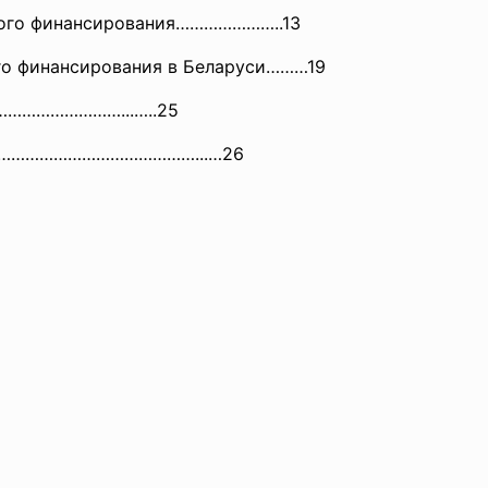
ного финансирования…………………..13
го финансирования в Беларуси………19
…………
……………...…..25
ов………………………………………...…
26