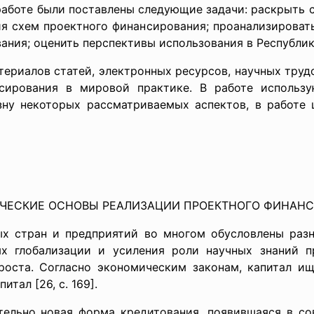
 работе были поставлены следующие задачи: раскрыть 
я схем проектного финансирования; проанализироват
ания; оценить перспективы использования в Республик
териалов статей, электронных ресурсов, научных тру
сирования в мировой практике. В работе использу
зну некоторых рассматриваемых аспектов, в работе
ТИЧЕСКИЕ ОСНОВЫ РЕАЛИЗАЦИИ ПРОЕКТНОГО ФИНАН
ых стран и предприя­тий во многом обусловлены разн
ях глобализации и усиления роли научных знаний п
ста. Соглас­но экономическим законам, капитал ищ
тал [26, с. 169].
тельно новая форма кредитования, появившаяся в сов