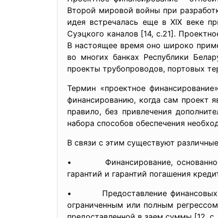
Второй миро­вой войны при разработк
идея встречалась еще в XIX веке пр
Суэцкого каналов [14, с.21]. Проект
В настоящее время оно широко приме
во многих банках Республики Белар
проекты трубопроводов, портовых те
Термин «проектное финансирование»
финансированию, когда сам проект я
правило, без привлечения дополнит
набора способов обеспечения необход
В связи с этим существуют различны
• Финансирование, основанное на 
гарантий и гарантий погашения креди
• Предоставление финансовых ресу
ограниченным или полным регрессом
предоставленной в заем суммы [12, с. 