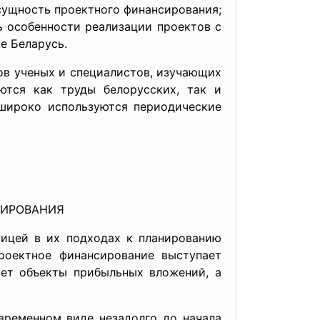
сущность проектного финансирования;
ь особенности реализации проектов с
е Беларусь.
дов ученых и специалистов, изучающих
ются как труды белорусских, так и
 широко используются периодические
СИРОВАНИЯ
ицей в их подходах к плани­рованию
роектное финансирование выступает
ет объекты прибыль­ных вложений, а
ре­менном виде незадолго до начала