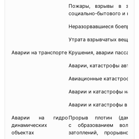
Пожары, взрывы в здан
социально-бытового и куль
Неразорвавшиеся боеприп
Утрата взрывчатых вещест
Аварии на транспорте
Крушения, аварии пассажир
Аварии, катастрофы автомо
Авиационные катастрофы
Аварии и катастрофы на во
Аварии и катастрофы в ме
Аварии на гидро
Прорыв плотин (дамб,
динамических
с образованием волн п
объектах
затоплений, прорывног