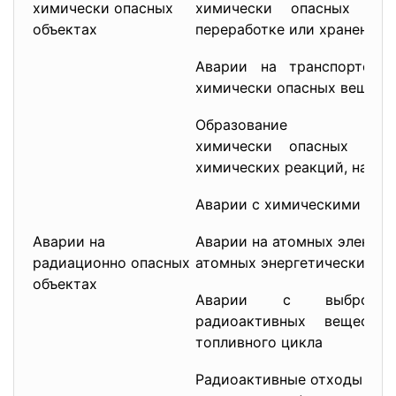
химически опасных
химически опасных вещ
объектах
переработке или хранении
Аварии на транспорте в
химически опасных вещест
Образование и
химически опасных вещ
химических реакций, начав
Аварии с химическими бое
Аварии на
Аварии на атомных электро
радиационно опасных
атомных энергетических ус
объектах
Аварии с выбросо
радиоактивных вещест
топливного цикла
Радиоактивные отходы эне