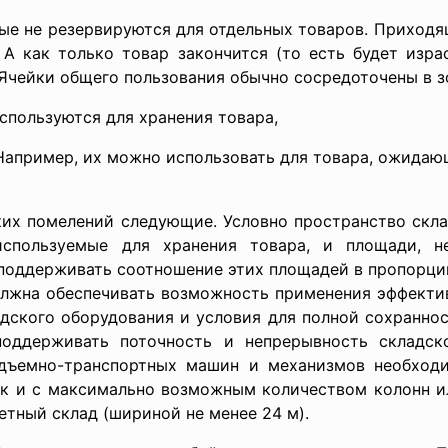
рые не резервируются для отдельных товаров. Приход
А как только товар закончится (то есть будет изра
Ячейки общего пользования обычно сосредоточены в з
спользуются для хранения товара,
Например, их можно использовать для товара, ожидающ
ких помелений следующие. Условно пространство скла
 используемые для хранения товара, и площади, н
поддерживать соотношение этих площадей в пропорции
лжна обеспечивать возможность применения эффекти
адского оборудования и условия для полной сохраннос
поддерживать поточность и непрерывность складско
одъемно-транспортных машин и механизмов необходи
док и с максимально возможным количеством колонн и
етный склад (шириной не менее 24 м).