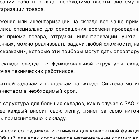
изации работы склада, необходимо ввести систему 
таризации товара.
жения или инвентаризации на складе все чаще при
ались специально для сокращения времени проведени
: приема товара, отгрузки, инвентаризации, учета
анных, можно реализовать задачи любой сложности, на
дсказками», которые эти приборы могут дать оператору
складе следует с функциональной структуры скла
ючая технических работников.
ватной задачам и процессам на складе. Система моти
ачеством в необходимый срок.
структура для больших складов, как в случае с ЗАО 
де каждый вносит свою лепту, „тянет за свою ниточк
ть применительно к складу.
я всех сотрудников и стимулы для конкретной функци
бщий для всех сотрудников материальный стимул: вре