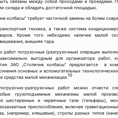
ыть связаны между собой проходами и проездами. 
и склада и обладать достаточной площадью.
не колбасы” требует частичной замены на болем совр
ранспортная техника, а также система кондициониро
варов. Кроме того небходимо наличие малой ск
вешивания, внешняя тара.
их работ погрузочные (разгрузочные) операции выпол
максимально выгодным для организатора работ, к
иятия ЗАО „Столичне колбасы” предлогается в ком
лнения основных и вспомогательных технологических 
10
е средства малой механизации.
огрузочно-разгрузочных работ можно отнести с
любые грузоподъемные механизмы малой произв
я шестеренные и червячные тали (тельферы), мон
зозахватные приспособления, включая гравитационные
а, (например, клещевые), стропы разных типов (канат