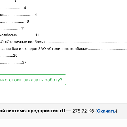
.…………3
……….………....4
цессов……………………..…4
…………………..…...6
………………..…11
ые колбасы»………………11
 баз ЗАО «Столичные колбасы»………………………………………………………………….
онирования баз и складов ЗАО «Столичные колбасы»…………………………
…….……26
…………………..27
ько стоит заказать работу?
ой системы предприятия.rtf
— 275.72 Кб (
Скачать
)