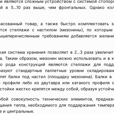
жки являются сложным устройством с системой стопо
й в 5...10 раз выше, чем фронтальных. Однако ко
асованный товар, а также быстро комплектовать з
ются стеллажи с настилом (мезонины), по которым
вышеперечисленным требованиям добавляется желан
ая система хранения позволяет в 2...3 раза увеличи
. Таким образом, мезонин можно использовать и в к
го рода конструкций являются стеллажи для подд
разуют стандартные паллетные уровни складирова
пят балки под настил (площадку мезонина). Балки в 
 профиля либо из двутавра или катаного профиля 
 стойки жестко крепятся между собой, образуя устойч
бой совокупность технических элементов, предназ
щения тепла, необходимого для поддержания темпер
е и центральные.