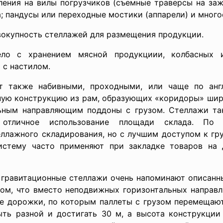
ления на вилы погрузчиков (съемные траверсы на за
 пандусы или переходные мостики (аппарели) и много
окупность стеллажей для размещения продукции.
ело с хранением мясной продукциии, колбасных 
 с настилом.
т также набивными, проходными, или чаще по англи
ую конструкцию из рам, образующих «коридоры» шири
льным направляющим поддоны с грузом. Стеллажи т
 отличное использование площади склада. По
ллажного складирования, но с лучшим доступом к гр
истему часто применяют при закладке товаров на 
 гравитационные стеллажи очень напоминают описанны
том, что вместо неподвижных горизонтальных направ
ые дорожки, по которым паллеты с грузом перемещаютс
ь разной и достигать 30 м, а высота конструкции 