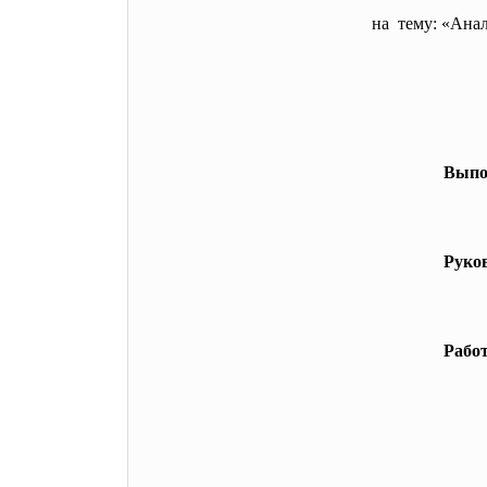
на тему: «Ана
Выпо
Руко
Рабо