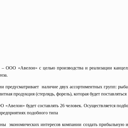
е – ООО «Авелон» с целью производства и реализации канцеля
нза.
ции
предусматривает наличие двух ассортиментных групп: рыба 
итная продукция (стерлядь, форель), которая будет поставляться
О «Авелон» будет составлять 26 человек. Осуществляется подб
предприятиях подобного типа
роны экономических интересов
компании создать прибыльную и