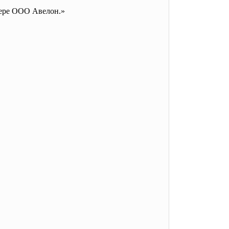
мере ООО Авелон.»