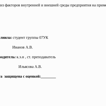
лиз факторов внутренней и внешней среды предприятия на при
лнила:
студент группы
07УК
Иванов А.В.
водитель:
к.э.н , ст. преподаватель
Ильясова А.В.
та защищена с оценкой:________