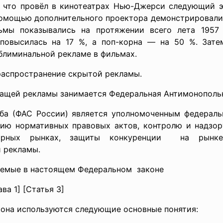
, что провёл в кинотеатрах Нью-Джерси следующ
ий 
помощью дополнительного проектора демонстрировалис
льмы показывались на протяжении всего лета 1957
 повысилась на 17 %, а поп-корна — на 50 %. Зат
блиминальной рекламе в фильмах.
распространение скрытой рекламы.
ащей рекламы занимается Федеральная Антимонопольн
ба (ФАС России) является уполномоченным федерал
ию нормативных правовых актов, контролю и надзор
ных рынках, защиты конкуренции на рынке ф
 рекламы.
зуемые в настоящем Федеральном законе
ва 1] [Статья 3]
кона используются следующие основные понятия: