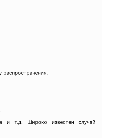
бу
распространения.
.
а и т.д. Широко известен случай