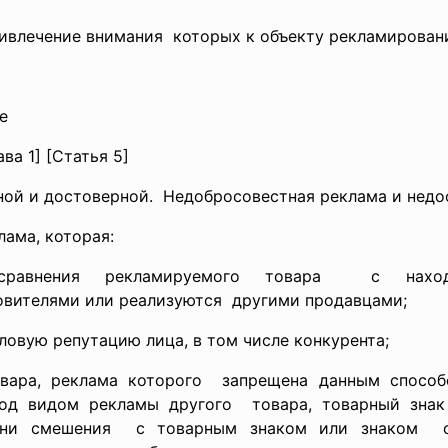
привлечение внимания которых к объекту
рекламировани
е
ва 1] [Статья 5]
ной и достоверной. Недобросовестная реклама и
недо
ама, которая:
равнения рекламируемого
товара с нахо
овителями или
реализуются другими продавцами;
еловую репутацию лица, в том числе конкурента;
овара, реклама которого запрещена данным спосо
од видом рекламы другого товара, товарный зна
ени
смешения с товарным знаком или знаком об