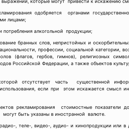
и выражений, которые
могут привести к искажению с
екламирования
одобряется органами государствен
ми лицами;
и потребления
алкогольной продукции;
зование бранных слов, непристойных и оскорбительны
ациональности, профессии, социальной категории, во
лов (флагов, гербов, гимнов), религиозных симво
родов Российской Федерации, а также объектов культу
которой отсутствует часть существенной инф
использования, если при этом искажается смысл и
ъектов
рекламирования стоимостные показатели д
 могут быть указаны в
иностранной валюте.
радио-, теле-, видео-, аудио- и кинопродукции или в