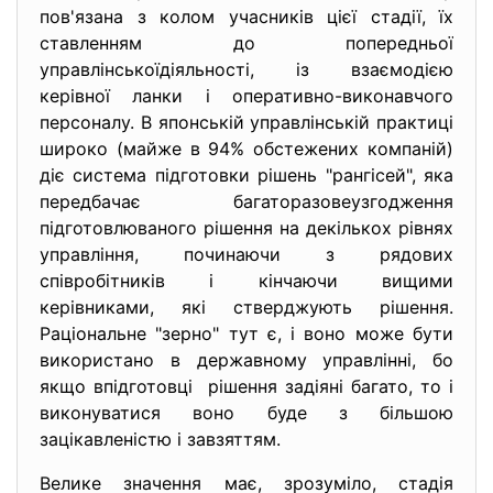
пов'язана з колом учасників цієї стадії, їх
ставленням до попередньої
управлінськоїдіяльності, із взаємодією
керівної ланки і оперативно-виконавчого
персоналу. В японській управлінській практиці
широко (майже в 94% обстежених компаній)
діє система підготовки рішень "рангісей", яка
передбачає багаторазовеузгодження
підготовлюваного рішення на декількох рівнях
управління, починаючи з рядових
співробітників і кінчаючи вищими
керівниками, які стверджують рішення.
Раціональне "зерно" тут є, і воно може бути
використано в державному управлінні, бо
якщо впідготовці рішення задіяні багато, то і
виконуватися воно буде з більшою
зацікавленістю і завзяттям.
Велике значення має, зрозуміло, стадія