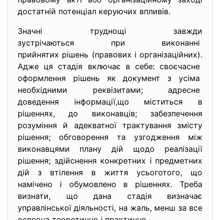
достатній потенціал керуючих впливів.
Значні труднощі завжди
зустрічаються при виконанні
прийнятих рішень (правових і організаційних).
Адже ця стадія включає в себе: своєчасне
оформлення рішень як документ з усіма
необхідними реквізитами; адресне
доведення інформації,що міститься в
рішеннях, до виконавців; забезпечення
розуміння й адекватної трактування змісту
рішення; обговорення та узгодження між
виконавцями плану дій щодо реалізації
рішення; здійснення конкретних і предметних
дій з втілення в життя усьоготого, що
намічено і обумовлено в рішеннях. Треба
визнати, що дана стадія визначає
управлінської діяльності, на жаль, менш за все
освоєна теоретично і практично.