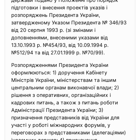
держави подано у Положенні про порядок
підготовки і внесення проектів указів і
розпоряджень Президента України,
затвердженому Указом Президента № 346/93
від 20 серпня 1993 р. (зі змінами і
доповненнями, внесеними указами від
13.10.1993 р. №454/93, від 10.09.1994 р.
№512/94 та від 27.01.1999 р. №70/99).
Розпорядженнями Президента України
оформлюються: 1) доручення Кабінету
Міністрів України, міністерствам та іншим
центральним органам виконавчої влади; 2)
рішення з оперативних, організаційних і
кадрових питань, а також з питань роботи
Адміністрації Президента України; 3)
призначення представників від України для
участі у роботі міжнародних форумів, у
переговорах з представниками (делегаціями)