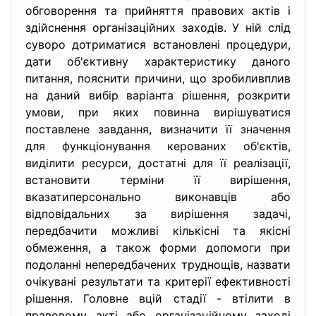
обговорення та прийняття правових актів і
здійснення організаційних заходів. У ній слід
суворо дотриматися встановлені процедури,
дати об'єктивну характеристику даного
питання, пояснити причини, що зробиливплив
на даний вибір варіанта рішення, розкрити
умови, при яких повинна вирішуватися
поставлене завдання, визначити її значення
для функціонування керованих об'єктів,
виділити ресурси, достатні для її реалізації,
встановити терміни її вирішення,
вказатиперсонально виконавців або
відповідальних за вирішення задачі,
передбачити можливі кількісні та якісні
обмеження, а також форми допомоги при
подоланні непередбачених труднощів, назвати
очікувані результати та критерії ефективності
рішення. Головне вцій стадії - втілити в
правовому акті або організаційному заході