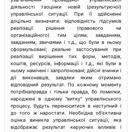
діяльності таоцінки новій (результуючої)
управлінської ситуації. При її здійсненні
доцільно визначати: відповідність підсумків
реалізації рішення (правового чи
організаційного) тим цілям, завданням,
завданням, звичаями і т.д., що були в ньому
сформульовані; реальне застосування при
реалізації вирішення тих форм, методів,
коштів, ресурсів, інформації і т.д., які були в
ньому намічені і запропоновані; дійсні вчинки і
дії виконавців, завдяки яким отримано
відповідний результат. По кожному моменту
потрібнаправда і тільки правда, бо помилки,
народжені в одному "витку" управлінського
процесу, будуть переноситися в наступний і
до того ж наростати. Необхідна об'єктивна
оцінка виникла управлінської ситуації, яка
відображає результат керуючих впливів і