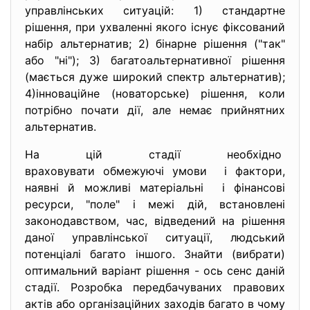
управлінських ситуацій: 1) стандартне
рішення, при ухваленні якого існує фіксований
набір альтернатив; 2) бінарне рішення ("так"
або "ні"); 3) багатоальтернативної рішення
(мається дуже широкий спектр альтернатив);
4)інноваційне (новаторське) рішення, коли
потрібно почати дії, але немає прийнятних
альтернатив.
На цій стадії необхідно
враховувати обмежуючі умови і фактори,
наявні й можливі матеріальні і фінансові
ресурси, "поле" і межі дій, встановлені
законодавством, час, відведений на рішення
даної управлінської ситуації, людський
потенціалі багато іншого. Знайти (вибрати)
оптимальний варіант рішення - ось сенс даній
стадії. Розробка передбачуваних правових
актів або організаційних заходів багато в чому