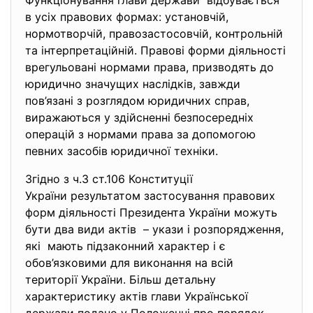
Функціонування глави держави відбувається
в усіх правових формах: установчій,
нормотворчій, правозастосовчій, контрольній
та інтерпретаційній. Правові форми діяльності
врегульовані нормами права, призводять до
юридично значущих наслідків, завжди
пов’язані з розглядом юридичних справ,
виражаються у здійсненні безпосередніх
операцій з нормами права за допомогою
певних засобів юридичної техніки.
Згідно з ч.3 ст.106 Конституції
України результатом
застосування правових
форм діяльності Президента України можуть
бути два види актів – укази і розпорядження,
які мають підзаконний характер і є
обов’язковими для виконання на всій
території України. Більш детальну
характеристику актів глави Української