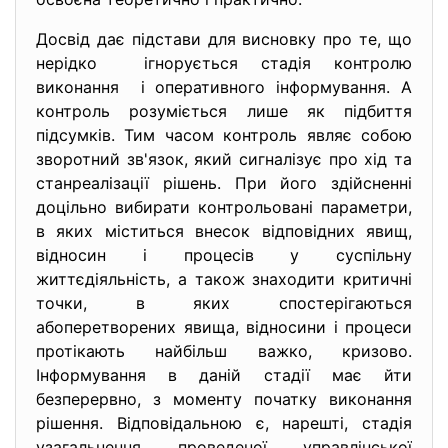
Досвід дає підстави для висновку про те, що
нерідко ігнорується стадія контролю
виконання і оперативного інформування. А
контроль розуміється лише як підбиття
підсумків. Тим часом контроль являє собою
зворотний зв'язок, який сигналізує про хід та
станреалізації рішень. При його здійсненні
доцільно вибирати контрольовані параметри,
в яких міститься внесок відповідних явищ,
відносин і процесів у суспільну
життєдіяльність, а також знаходити критичні
точки, в яких спостерігаються
абоперетворених явища, відносини і процеси
протікають найбільш важко, кризово.
Інформування в даній стадії має йти
безперервно, з моменту початку виконання
рішення. Відповідальною є, нарешті, стадія
узагальнення проведеної управлінської