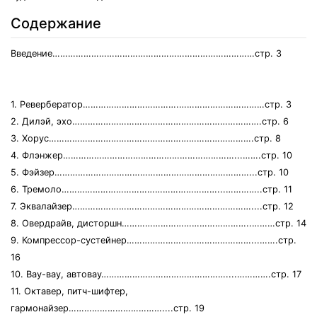
Содержание
Введение……………………………………………………………………стр. 3
1. Ревербератор……………………………….……………………………стр. 3
2. Дилэй, эхо……………………………………………………………….стр. 6
3. Хорус…………………………………………………………………….стр. 8
4. Флэнжер…………………………………………………………...…….стр. 10
5. Фэйзер…………………………………………………………………...стр. 10
6. Тремоло……………………………………………………...…………..стр. 11
7. Эквалайзер……………………………………………………………....стр. 12
8. Овердрайв, дисторшн…………………………………………..………стр. 14
9. Компрессор-сустейнер…………………………………………...…….стр.
16
10. Вау-вау, автовау…………………………………………....………….стр. 17
11. Октавер, питч-шифтер,
гармонайзер………………………………....стр. 19