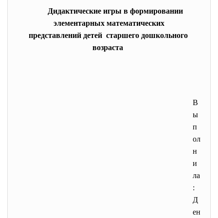
Дидактические игры в формировании
элементарных математических
представлений детей старшего дошкольного
возраста
В
ы
п
ол
н
и
ла
:
Д
ен