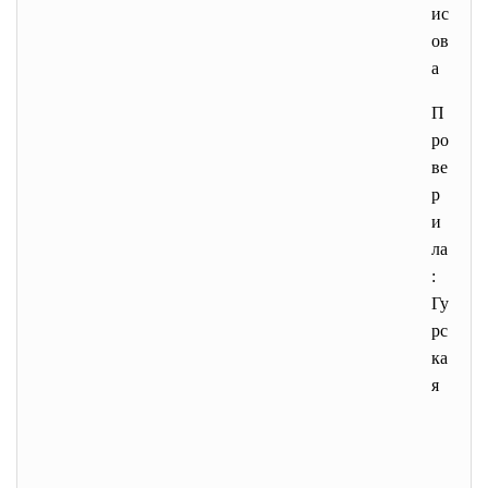
ис
ов
а
П
ро
ве
р
и
ла
:
Гу
рс
ка
я