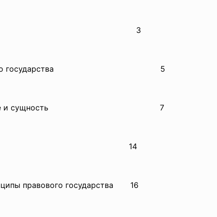
3
ового государства
5
ятие и сущность
7
14
нципы правового
государства 16