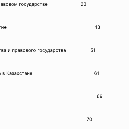
правовом
государстве
23
го понятие
43
тва и правового
государства 51
тва в Казахстане
61
69
70