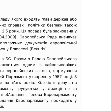
кладу якого входять глави держав або
них справах і політики безпеки також
а 2,5 роки. Ця посада була заснована у
4.2009). Європейська Рада визначає
воположних документів європейської
ся у Брюсселі (Бельгія).
тів ЄС. Разом з Радою Європейського
ажається одним із найвпливовіших
ття європейських законів, формування
ий Парламент утворено у 1957 році. З
на п’ять років. Кількість депутатів
ламенту групуються у фракції не за
ні об’єднання. Голова Європарламенту
сідання Європарламенту проходять у
і.