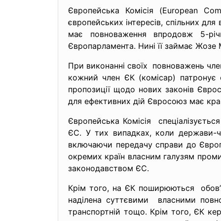
Європейська Комісія (European Co
європейських інтересів, спільних для 
має повноваження впродовж 5-річ
Європарламента. Нині її займає Жозе 
При виконанні своїх повноважень член
кожний член ЄК (комісар) патронує о
пропозиції щодо нових законів Єврос
для ефективних дій Євросоюз має кращ
Європейська Комісія спеціалізуєтьс
ЄС. У тих випадках, коли держави-ч
включаючи передачу справи до Європ
окремих країн власним галузям проми
законодавством ЄС.
Крім того, на ЄК поширюються обов’я
наділена суттєвими власними повнов
транспортній тощо. Крім того, ЄК ке