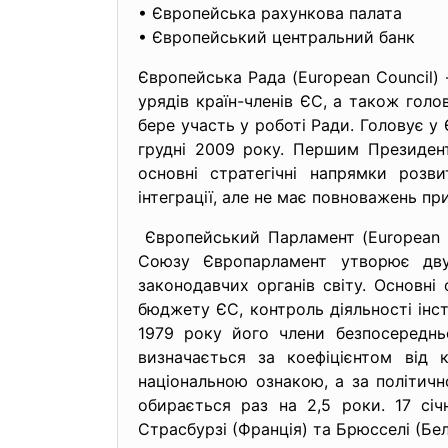
• Європейська рахункова палата
• Європейський центральний банк
Європейська Рада (European Council)
урядів країн-членів ЄС, а також гол
бере участь у роботі Ради. Головує у 
грудні 2009 року. Першим Президен
основні стратегічні напрямки розв
інтеграції, але не має повноважень пр
Європейський Парламент (European P
Союзу Європарламент утворює дву
законодавчих органів світу. Основні
бюджету ЄС, контроль діяльності інс
1979 року його члени безпосередньо
визначається за коефіцієнтом від 
національною ознакою, а за політичн
обирається раз на 2,5 роки. 17 сі
Страсбурзі (Франція) та Брюсселі (Бе