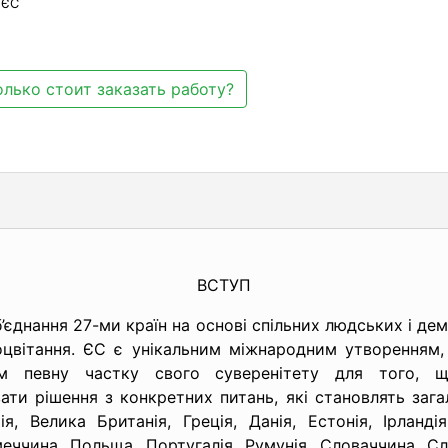
 ЄС
лько стоит заказать работу?
ВСТУП
єднання 27-ми країн на основі спільних людських і дем
роцвітання. ЄС є унікальним міжнародним утворенням
и їм певну частку свого суверенітету для того,
ати рішення з конкретних питань, які становлять заг
я, Велика Британія, Греція, Данія, Естонія, Ірландія,
еччина, Польща, Португалія, Румунія, Словаччина, Сло