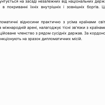
рунтується на засаді незалежних від національних держ
в покриванні їхніх внутрішніх і зовнішніх боргів.
матичні відносини практично з усіма країнами світу
міжнародній арені, налагоджує тісні зв'язки з країнам
ційоване членство з рядом сусідніх держав. За корд
нкціонують на зразок дипломатичних місій.