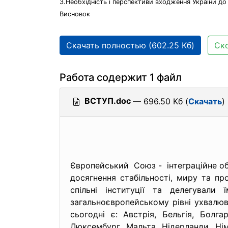
3.Необхідність і перспективи входження України до
Висновок
Скачать полностью (602.25 Кб)
Ско
Работа содержит 1 файл
ВСТУП.doc
— 696.50 Кб (
Скачать
)
Європейський Союз - інтеграційне об’
досягнення стабільності, миру та п
спільні інституції та делегувал
загальноєвропейському рівні ухвалюв
сьогодні є: Австрія, Бельгія, Болгарі
Люксембург, Мальта, Нідерланди, Нім