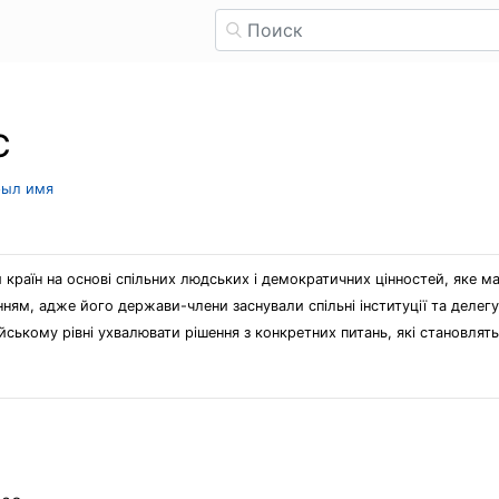
С
рыл имя
 країн на основі спільних людських і демократичних цінностей, яке ма
ям, адже його держави-члени заснували спільні інституції та делегув
ькому рівні ухвалювати рішення з конкретних питань, які становлять 