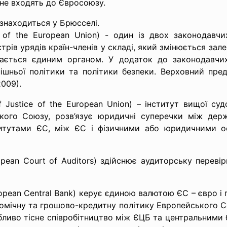
 не входять до Євросоюзу.
 знаходиться у Брюсселі.
 of the European Union) - один із двох законодавч
трів урядів країн-членів у складі, який змінюється за
ається єдиним органом. У додаток до законодавчих
ішньої політики та політики безпеки. Верховний пре
2009).
Justice of the European Union) – інститут вищої суд
кого Союзу, розв’язує юридичні суперечки між де
итутами ЄС, між ЄС і фізичними або юридичними ос
pean Court of Auditors) здійснює аудиторську перев
ean Central Bank) керує єдиною валютою ЄС – євро і пі
омічну та грошово-кредитну політику Европейського 
бливо тісне співробітництво між ЄЦБ та центральними б