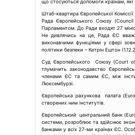
що стосуються допомоги країнам, які
Штаб-квартира Європейської Коміссії
Рада Європейського Союзу (Council
Парламентом. До Ради входят 27 мініс
Не дивлячись на це, Рада ЄС вваж
виконавчими функціями у сфері зовн
політики безпеки – Кетрін Ештон (1.12.
Суд Європейського Союзу (Court of 
тлумачить законодавство Європейсь
членами ЄС та самим ЄС, між інст
Люксембурзі.
Європейська рахункова палата (Euro
створених ним інститутів.
Європейський центральний банк (Europ
системи, розроблює та здійснює экон
банками у всіх 27-ми країнах ЄС. Осо