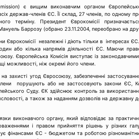
mmission) є вищим виконавчим органом Європейсь
всіх держав-членів ЄС. Її склад, 27 членів, по одному 
ного терміну. Президент Єврокомісії призначаєт
Мануель Баррозу (обрано 23.11.2004, переобрано на друг
и Єврокомісії незалежні і діють тільки в інтересах ЄС
дин або кілька напрямів діяльності ЄС. Маючи право
оюзу. Європейська Комісія виступає із законодавчими і
і можливості, ніж окремі його члени.
я на захисті угод Євросоюзу, забезпеченні застосува
лени порушують або не застосовують закони ЄС, Ком
ейського Суду. ЄК здійснює контроль за використання
словості, а також за наданням дозволів на державну до
зки виконавчого органу, який відповідає за практичн
аженнями і правом прийняття рішень у різних галуз
рує фінансами ЄС - бюджетом та роботою різноманітни