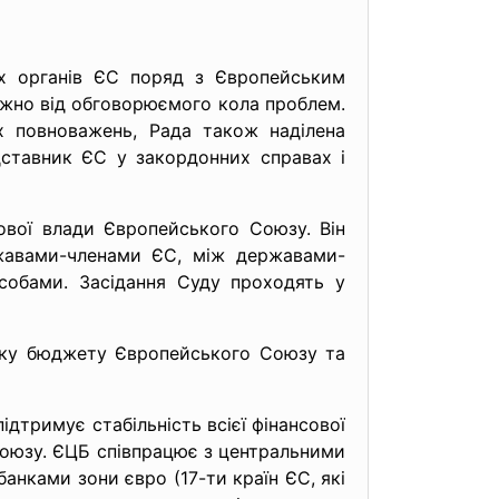
их органів ЄС поряд з Європейським
лежно від обговорюємого кола проблем.
 повноважень, Рада також наділена
дставник ЄС у закордонних справах і
ової влади Європейського Союзу. Він
ржавами-членами ЄС, між державами-
обами. Засідання Суду проходять у
ірку бюджету Європейського Cоюзу та
дтримує стабільність всієї фінансової
Союзу. ЄЦБ співпрацює з центральними
анками зони євро (17-ти країн ЄС, які