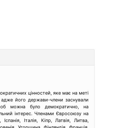
ократичних цінностей, яке має на меті
, адже його держави-члени заснували
 щоб можна було демократично, на
альний інтерес. Членами Євросоюзу на
 Іспанія, Італія, Кіпр, Латвія, Литва,
венія, Угорщина, Фінляндія, Франція,