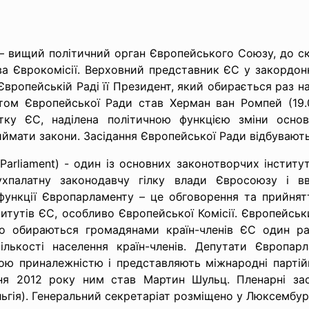
 – вищий політичний орган Європейського Союзу, до с
ова Єврокомісії. Верховний представник ЄС у закордон
Європейській Раді її Президент, який обирається раз н
том Європейської Ради став Херман ван Ромпей (19.0
итку ЄС, наділена політичною функцією зміни осно
иймати закони. Засідання Європейської Ради відбувають
arliament) - один із основних законотворчих інститу
хпалатну законодавчу гілку влади Євросоюзу і вв
 функції Європарламенту – це обговорення та прийня
титутів ЄС, особливо Європейської Комісії. Європейськ
 обираються громадянами країн-членів ЄС один раз 
кількості населення країн-членів. Депутати Європар
ою приналежністю і представляють міжнародні партій
чня 2012 року ним став Мартин Шульц. Пленарні за
льгія). Генеральний секретаріат розміщено у Люксембурз