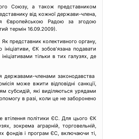
кого Союзу, а також представником
представнику від кожної держави-члена,
ься Європейською Радою за згодою
ий термін 16.09.2009).
. Як представник колективного органу,
 ініціативи, ЄК зобов'язана подавати
ніціативами тільки в тих галузях, де
ння державами-членами
законодавства
ісія може вжити відповідні санкції,
м субсидій, які виділяються урядами
помогу в разі, коли це не заборонено
е втілення політики ЄС. Для цього ЄК
ях, зокрема аграрній, торговельній,
х фондів і програм ЄС, включаючи ті,