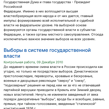
Государственная Дума и глава государства - Президент
Российской
Федерации. Именно в них воплощается высшая
властеобразующая воля народа и от них дается, главный
импульс формированию всей исполнительной и судебной
власти на федеральном уровне. На выборной основе
формируются органы государственной власти в субъектах
Федерации, а также органы местного самоуправления. Отсюда
исключительно важное значение выборов на всех уровнях.
Выборы в системе государственной
власти
Контрольная работа, 09 Декабря 2010
До недавнего времени смена власти в России происходила как
угодно, но только не посредством выборов. Династическое
престолонаследие, перевороты, кровавые и бескровные,
военные и дворцовые революции "сверху" и "снизу",
"подковерные" решения ни перед кем ни за что не отвечавшей
партийной верхушки приводили в Кремль или Зимний дворец
новых властителей. Ничуть не изменили заведенный от века
порядок декоративные "выборы", вроде бы и всеобщие, равные,
прямые, при тайном голосовании, введенные "сталинской"
конституцией 1936 г.