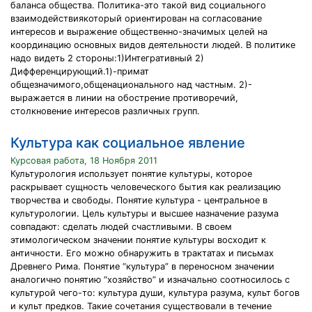
баланса общества. Политика-это такой вид социального
взаимодействиякоторый ориентирован на согласование
интересов и выражение общественно-значимых целей на
координацию основных видов деятельности людей. В политике
надо видеть 2 стороны:1)Интегративный 2)
Дифференцирующий.1)-примат
общезначимого,общенационального над частным. 2)-
выражается в линии на обострение противоречий,
столкновение интересов различных групп.
Культура как социальное явление
Курсовая работа, 18 Ноября 2011
Культурология использует понятие культуры, которое
раскрывает сущность человеческого бытия как реализацию
творчества и свободы. Понятие культура - центральное в
культурологии. Цель культуры и высшее назначение разума
совпадают: сделать людей счастливыми. В своем
этимологическом значении понятие культуры восходит к
античности. Его можно обнаружить в трактатах и письмах
Древнего Рима. Понятие “культура” в переносном значении
аналогично понятию “хозяйство” и изначально соотносилось с
культурой чего-то: культура души, культура разума, культ богов
и культ предков. Такие сочетания существовали в течение