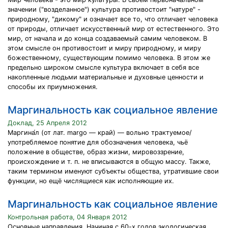
значении ("возделанное") культура противостоит "натуре" -
природному, "дикому" и означает все то, что отличает человека
от природы, отличает искусственный мир от естественного. Это
мир, от начала и до конца создаваемый самим человеком. В
этом смысле он противостоит и миру природному, и миру
божественному, существующим помимо человека. В этом же
предельно широком смысле культура включает в себя все
накопленные людьми материальные и духовные ценности и
способы их приумножения.
Маргинальность как социальное явление
Доклад, 25 Апреля 2012
Маргина́л (от лат. margo — край) — вольно трактуемое/
употребляемое понятие для обозначения человека, чьё
положение в обществе, образ жизни, мировоззрение,
происхождение и т. п. не вписываются в общую массу. Также,
таким термином именуют субъекты общества, утратившие свои
функции, но ещё числящиеся как исполняющие их.
Маргинальность как социальное явление
Контрольная работа, 04 Января 2012
Основные направления. Начиная с 60-х годов экологическая