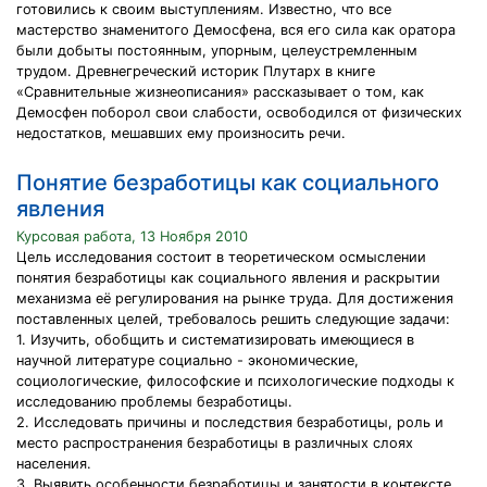
готовились к своим выступлениям. Известно, что все
мастерство знаменитого Демосфена, вся его сила как оратора
были добыты постоянным, упорным, целеустремленным
трудом. Древнегреческий историк Плутарх в книге
«Сравнительные жизнеописания» рассказывает о том, как
Демосфен поборол свои слабости, освободился от физических
недостатков, мешавших ему произносить речи.
Понятие безработицы как социального
явления
Курсовая работа, 13 Ноября 2010
Цель исследования состоит в теоретическом осмыслении
понятия безработицы как социального явления и раскрытии
механизма её регулирования на рынке труда. Для достижения
поставленных целей, требовалось решить следующие задачи:
1. Изучить, обобщить и систематизировать имеющиеся в
научной литературе социально - экономические,
социологические, философские и психологические подходы к
исследованию проблемы безработицы.
2. Исследовать причины и последствия безработицы, роль и
место распространения безработицы в различных слоях
населения.
3. Выявить особенности безработицы и занятости в контексте