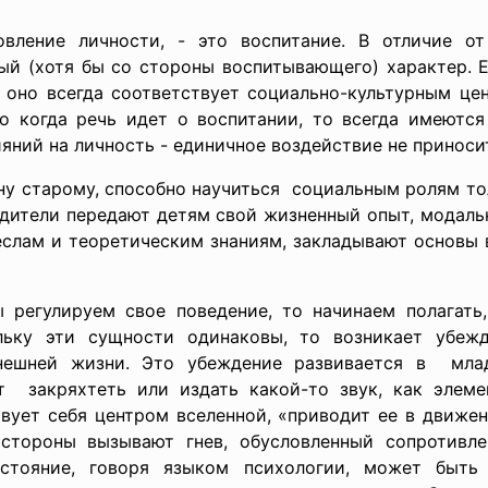
вление личности, - это воспитание. В отличие о
ый (хотя бы со стороны воспитывающего) характер. 
о оно всегда соответствует социально-культурным це
то когда речь идет о воспитании, то всегда имеютс
яний на личность - единичное воздействие не приноси
ну старому, способно научиться социальным pолям то
одители передают детям свой жизненный опыт, модаль
слам и теоретическим знаниям, закладывают основы 
регулируем свое поведение, то начинаем полагать,
ьку эти сущности одинаковы, то возникает убеж
шней жизни. Это убеждение развивается в младе
 закряхтеть или издать какой-то звук, как элемен
вует себя центром вселенной, «приводит ее в движен
тороны вызывают гнев, обусловленный сопротивле
тояние, говоря языком психологии, может быть 