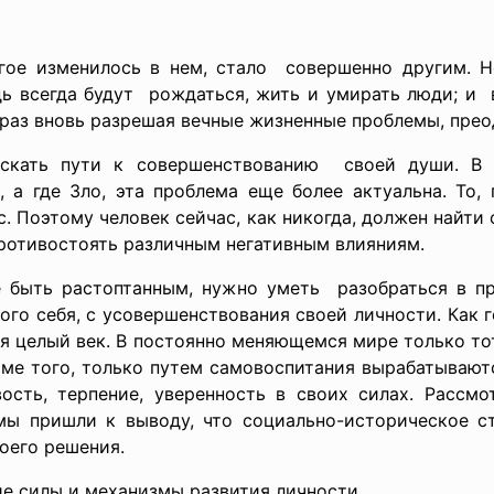
ое изменилось в нем, стало совершенно другим. Н
едь всегда будут рождаться, жить и умирать люди; и 
раз вновь разрешая вечные жизненные проблемы, преод
скать пути к совершенствованию своей души. В 
, а где Зло, эта проблема еще более актуальна. То,
. Поэтому человек сейчас, как никогда, должен найти 
противостоять различным негативным влияниям.
е быть растоптанным, нужно уметь разобраться в п
ого себя, с усовершенствования своей личности. Как 
себя целый век. В постоянно меняющемся мире только то
оме того, только путем самовоспитания вырабатывают
вость, терпение, уверенность в своих силах. Рассмо
мы пришли к выводу, что социально-историческое с
оего решения.
е силы и механизмы развития личности.