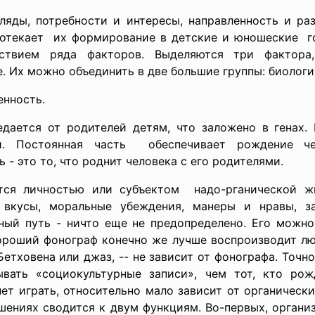
згляды, потребности и интересы, направленность и р
 протекает их формирование в детские и юношеские г
ствием ряда факторов. Выделяются три фактора
е. Их можно объединить в две большие группы: биолог
енность.
редается от родителей детям, что заложено в генах.
 Постоянная часть обеспечивает рождение чел
 - это то, что роднит человека с его родителями.
ся личностью или субъектом надо-рганической жи
е вкусы, моральные убеждения, манеры и нравы, з
нный путь - ничто еще не предопределено. Его можно
роший фонограф конечно же лучше воспроизводит люб
Бетховена или джаз, -- не зависит от фонографа. Точн
вать «социокультурные записи», чем тот, кто ро
нет играть, относительно мало зависит от органичес
ошениях сводится к двум функциям. Во-первых, органи