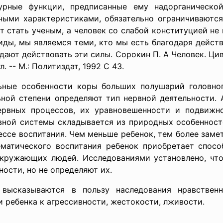
урные функции, предписанные ему надорганической
ными характеристиками, обязательно ограничиваются
т стать ученым, а человек со слабой конституцией не
иды, мы являемся теми, кто мы есть благодаря дейст
дают действовать эти силы. Сорокин П. А Человек. Циви
л. -- М.: Политиздат, 1992 С 43.
ные особенности коры больших полушарий головног
ной степени определяют тип нервной деятельности. А
ервных процессов, их уравновешенности и подвижн
вной системы складывается из природных особенност
ессе воспитания. Чем меньше ребенок, тем более зам
тематического воспитания ребенок приобретает спосо
окружающих людей. Исследованиями установлено, что
ости, но не определяют их.
н высказываются в пользу наследования нравствен
 ребенка к агрессивности, жестокости, лживости.