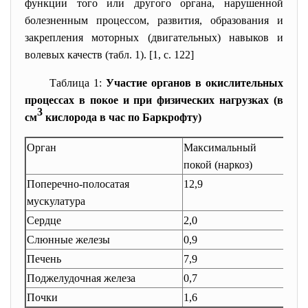
функции того или другого органа, нарушенной
болезненным процессом, развития, образования и
закрепления моторных (двигательных) навыков и
волевых качеств (табл. 1). [1, c. 122]
Таблица 1:
Участие органов в окислительных
процессах в покое и при физических нагрузках (в
3
см
кислорода в час по Баркрофту)
Орган
Максимальный
покой (наркоз)
Поперечно-полосатая
12,9
мускулатура
Сердце
2,0
Слюнные железы
0,9
Печень
7,9
Поджелудочная железа
0,7
Почки
1,6