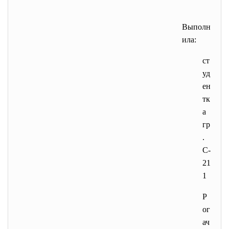
Выполн
ила:
ст
уд
ен
тк
а
гр
.
С-
21
1
Р
ог
ач