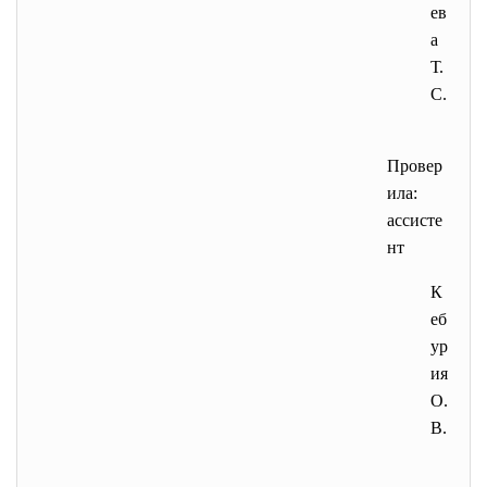
ев
а
Т.
С.
Провер
ила:
ассисте
нт
К
еб
ур
ия
О.
В.