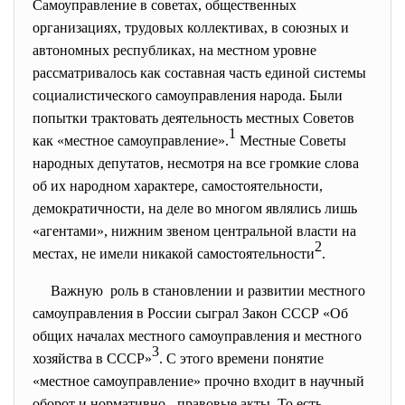
Самоуправление в советах, общественных
организациях, трудовых коллективах, в союзных и
автономных республиках, на местном уровне
рассматривалось как составная часть единой системы
социалистического самоуправления народа. Были
попытки трактовать деятельность местных Советов
1
как «местное самоуправление».
Местные Советы
народных депутатов, несмотря на все громкие слова
об их народном характере, самостоятельности,
демократичности, на деле во многом являлись лишь
«агентами», нижним звеном центральной власти на
2
местах, не имели никакой самостоятельности
.
Важную роль в становлении и развитии местного
самоуправления в России сыграл Закон СССР «Об
общих началах местного самоуправления и местного
3
хозяйства в СССР»
. С этого времени понятие
«местное самоуправление» прочно входит в научный
оборот и нормативно - правовые акты. То есть,