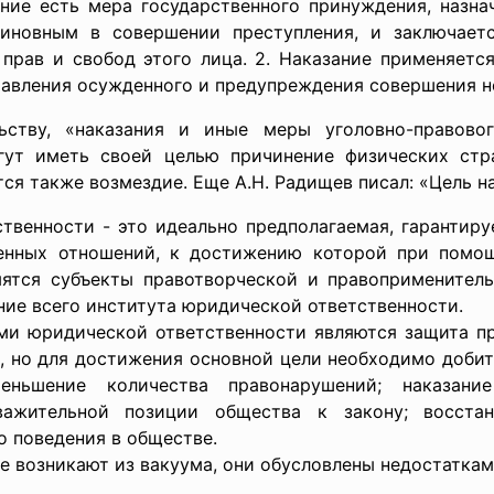
зание есть мера государственного принуждения, назна
 виновным в совершении преступления, и заключа
прав и свобод этого лица. 2. Наказание применяетс
равления осужденного и предупреждения совершения н
ьству, «наказания и иные меры уголовно-правово
гут иметь своей целью причинение физических стр
тся также возмездие. Еще А.Н. Радищев писал: «Цель н
и - это идеально предполагаемая, гарантируем
енных отношений, к достижению которой при помо
ятся субъекты правотворческой и правоприменитель
ние всего института юридической ответственности.
и юридической ответственности являются защита пра
а, но для достижения основной цели необходимо доби
ньшение количества правонарушений; наказание
важительной позиции общества к закону; восста
о поведения в обществе.
е возникают из вакуума, они обусловлены недостатка