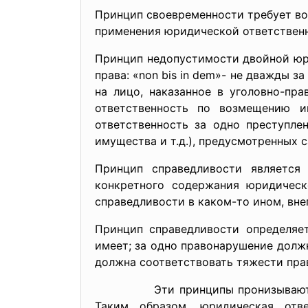
Принцип своевременности требует во
применения юридической ответствен
Принцип недопустимости двойной юр
права: «non bis in dem»- не дважды з
на лицо, наказанное в уголовно-пр
ответственность по возмещению и
ответственность за одно преступле
имущества и т.д.), предусмотренных 
Принцип справедливости является
конкретного содержания юридическ
справедливости в каком-то ином, вне
Принцип справедливости определяет
имеет; за одно правонарушение должн
должна соответствовать тяжести пр
Эти принципы пронизывают все п
Таким образом, юридическая отве