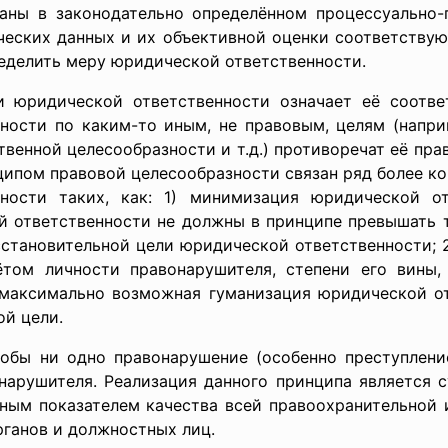
ны в законодательно определённом процессуально-
ческих данных и их объективной оценки соответствую
еделить меру юридической ответственности.
 юридической ответственности означает её соотве
ности по каким-то иным, не правовым, целям (напри
твенной целесообразности и т.д.) противоречат её пр
нципом правовой целесообразности связан ряд более к
ности таких, как: 1) минимизация юридической о
й ответственности не должны в принципе превышать 
становительной цели юридической ответственности; 
ётом личности правонарушителя, степени его вины,
) максимально возможная гуманизация юридической о
ой цели.
тобы ни одно правонарушение (особенно преступлени
нарушителя. Реализация данного принципа является
ным показателем качества всей правоохранительной 
ганов и должностных лиц.