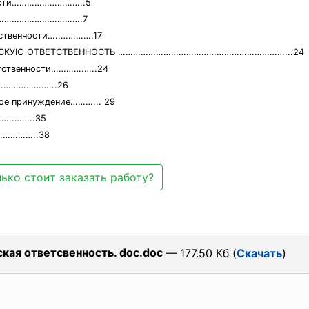
нности………………………..5
ости…………………………….7
тственности…..………….17
ЧЕСКУЮ ОТВЕТСТВЕННОСТЬ …………………………………………………………...24
етственности………….…..24
…………………...26
ное принуждение………... 29
.……..35
…………..38
ько стоит заказать работу?
кая ответсвенность. doc.doc
— 177.50 Кб (
Скачать
)