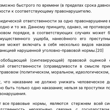
зможно быстрого по времени (в пределах срока давнос
ности к соответствующему правонарушителю.
идической ответственности за одно правонарушение 
а одно и то же. Данному принципу, однако, не противоре
авовом порядке, в соответствующих случаях может 
мущественного ущерба, нанесённого его преступны
ние может включать в себя несколько видов наказ
санкцией нарушенной уголовно-правовой нормы.[20]
 обобщающей (синтезирующей) правовой оценкой о
ой ответственности (справедливости в смысле прин
правовом (политическом, моральном, идеологическом, р
, что наказание не должно унижать человеческое д
о быть только одно наказание; нельзя за проступки п
авонарушения.
равовые нормы, являются стержнем всей систе
тственность неразрывно связана с государство