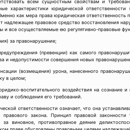
етствовать всем сущностным свойствам и требова
ные характеристики юридической ответственности 
Именно как мера права юридическая ответственность 
 т надлежащее правовое средство восстановления нар
ы и все осуществляемые ею регулятивно-правовые фун
я) за правонарушение;
упреждения (превенции) как самого правонарушите
ва и недопустимости совершения новых правонарушен
ции (возмещения) урона, нанесенного правонаруши
ку в целом;
дико-воспитательного воздействия на сознание и 
раву и соблюдения его требований.
еской ответственности означает, что она устанавлив
 правового закона. Принцип правовой законности 
 за виновное, противоправное деяние деликтоспос
ском праве обусловлены правовыми целями надлежаще