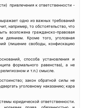
ти) привлечения к ответственности -
выражает одно из важных требований
чит, например, то обстоятельство, что
быть возложена гражданско-правовая
м деянием. Кроме того, уголовная
аний (лишение свободы, конфискацию
снований, способа установления и
ципа формального равенства), а не
елигиозном и т.п.) смысле.
остоинство; закон обратной силы не
одвергать уголовному наказанию; кара
мы юридической ответственности.
м, нормами права, обязанностью и