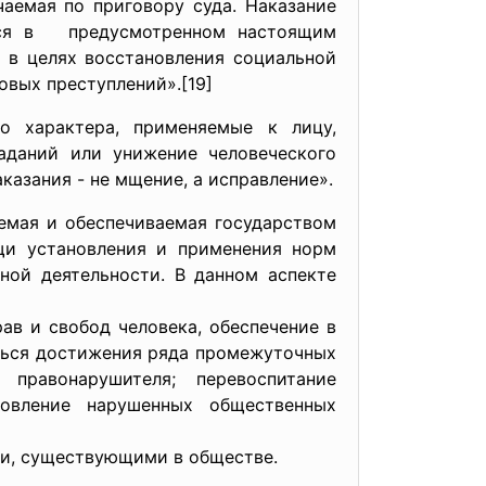
чаемая по приговору суда. Наказание
ется в предусмотренном настоящим
я в целях восстановления социальной
овых преступлений».[19]
го характера, применяемые к лицу,
аданий или унижение человеческого
аказания - не мщение, а исправление».
ая и обеспечиваемая государством
щи установления и применения норм
ной деятельности. В данном аспекте
в и свобод человека, обеспечение в
ться достижения ряда промежуточных
 правонарушителя; перевоспитание
новление нарушенных общественных
ми, существующими в обществе.