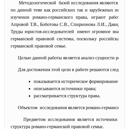
Методологической базой исследования являются мног
по данной теме как российских так и зарубежных исслед
изучении романо-германского права, играют работы та
Апровой Т.В., Боботова С.В., Спирионова Л.И., Давида Р
Труды юристов-исследователей имеют огромное значени
германской правовой системы, поскольку российская пра
германской правовой семье.
Целью данной работы является анализ сущности роман
Для достижения этой цели в работе решаются следую
показывается историческое формирование сист
описываются источники права;
рассматривается структура права.
Объектом исследования является романо-германская п
Предметом исследования является источники ром
структура романо-германской правовой семьи.