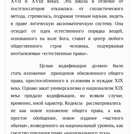
XVII и XVIII веках. Эта школа в отличие от
постглоссаторов отказалась от схоластического
метода, стремилась, подражая точным наукам, видеть
в праве логическую аксиоматическую систему. Она
отходит от идеи естественного порядка вещей,
основанного на воле Бога, ставит в центр любого
общественного строя человека, подчеркивая
неотъемлемые «естественные права».
Целью кодификации должно было
стать изложение принципов обновленного общего
права, приспособленного к условиям и нуждам XIX
века. Однако закат универсализма и национализм XIX
века придали кодификации, во всяком случае,
временно, иной характер. Кодексы рассматривались
не как новое изложение общего права, а как
простое обобщение, новое издание «частного
обычая», возведенного на национальный уровень, как
средство придания праву «национального духа».