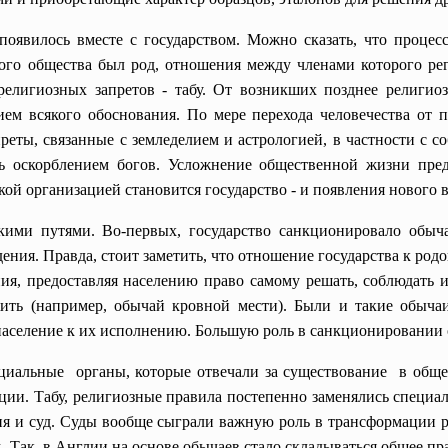
 появилось вместе с государством. Можно сказать, что проце
ого общества был род, отношения между членами которого ре
 религиозных запретов - табу. От возникших позднее религио
ием всякого обоснования. По мере перехода человечества от
преты, связанные с земледелием и астрологией, в частности с 
ь оскорблением богов. Усложнение общественной жизни пред
ой организацией становится государство - и появления нового в
ими путями. Во-первых, государство санкционировало обыч
ения. Правда, стоит заметить, что отношение государства к ро
я, предоставляя населению право самому решать, соблюдать и
зжить (например, обычай кровной мести). Были и такие обыча
 население к их исполнению. Большую роль в санкционировании
циальные органы, которые отвечали за существование в общес
ации. Табу, религиозные правила постепенно заменялись спец
я и суд. Суды вообще сыграли важную роль в трансформации 
Так, в Англии на основе обычаев стало складываться общее пра