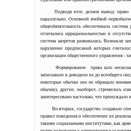
Подводя итог, делаем вывод: право
параллельно. Основной ячейкой первобытн
общеобязательность обеспечивала система
отличались иррациональностью и отсутств
система запретов развивалась. Возникли за
нарушение предписаний которых считалос
организации общественного управления - так
Формирование права шло нескольк
записывало и доводило их до всеобщего свед
некоторые обычаи оно не обращало внимани
обычаи), другие, наоборот, стремилось и
заинтересовано настолько, что принуждало
Во-вторых, государство создавало
спе
правил поведения и обеспечение их реализ
такими социальными институтами, как арми
путем толкования к изменившимся условиям. 