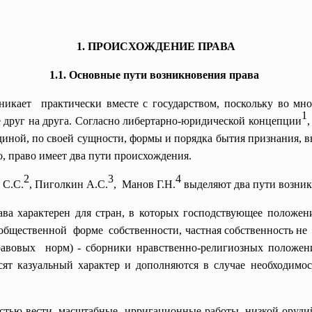
1. ПРОИСХОЖДЕНИЕ ПРАВА
1.1. Основные пути возникновения права
никает практически вместе с государством, поскольку во мн
1
е друг на друга. Согласно либертарно-юридической концепции
единой, по своей сущности, формы и порядка бытия признания, 
о, право имеет два пути происхождения.
2
3
4
 С.С.
, Пиголкин А.С.
, Манов Г.Н.
выделяют два пути возник
ава
характерен для стран, в которых господствующее положени
общественной форме собственности, частная собственность н
вовых норм) - сборники нравственно-религиозных положени
сят казуальный характер и дополняются в случае необходимо
остью вести масштабные ирригационные работы, низкой оруди