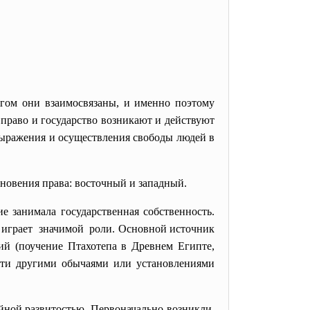
огом они взаимосвязаны, и именно поэтому
, право и государство возникают и действуют
выражения и осуществления свободы людей в
новения права: восточный и западный.
е занимала государственная собственность.
е играет значимой роли. Основной источник
й (поучение Птахотепа в Древнем Египте,
сти другими обычаями или установлениями
йной развитостью. Первоначально возникли