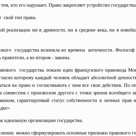
тем, кто его нарушает. Право закрепляет устройство государств
т свой тип права.
й реализации ни в древности, ни в средние века, ни в новейше
вого государства возникла во времена античности. Философ 
 правители, а во втором - законы.
авового государства лежали идеи французского правоведа Мо
гласно которому каждый человек обладает абсолютной ценност
аться на право и согласовывать с ним все свои действия. По о
а совместим с произволом другого с точки зрения всеобщего за
аконом, гарантируемый статус собственности и личных прав и
ядке»
ак идеальную организацию государства.
линии можно сформулировать основные признаки правового го