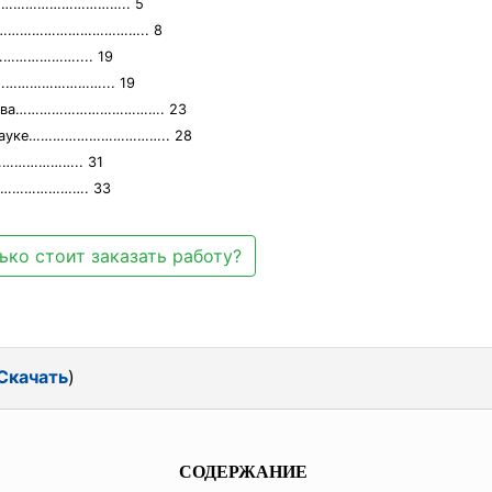
………………………………….. 5
……………………………………….. 8
…………….... 19
………………………... 19
и права………………………………. 23
ой науке…………………………….. 28
…………….. 31
…………………. 33
ько стоит заказать работу?
Скачать
)
СОДЕРЖАНИЕ