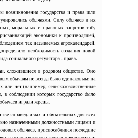
ссы возникновения государства и права шли
гулировались обычаями. Силу обычаев и их
зных, моральных и правовых запретов табу
 присваивающей экономики к производящей,
соблюдением так называемых агрокалендарей,
определило необходимость создания новой
ида социального регулятора - права.
аи, сложившиеся в родовом обществе. Оно
довым обычаям не всегда было одинаковым: на
х или нет (например; сельскохозяйственные
и, в соблюдении которых государство было
 обычаев играли жрецы.
тве справедливых и обязательных для всех
иально назначенными должностными лицами и
родовых обычаев, приспосабливая последние
во, в основе которого лежали прецеденты, т.