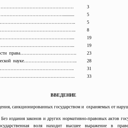
………………………
……………………
3
………………………………………......
....
5
ава………………
……………………………..
5
рава…………
………………………………..
8
……………………………………………….
...
19
………………………………………
………………...
19
о сущности права……………………………….
23
ческой науке……………………………..
28
………………………
……………………..
31
………………………………………
………….
33
ВВЕДЕНИЕ
едения, санкционированных государством и охраняемых от наруш
. Без издания законов и других нормативно-правовых актов гос
Государственная воля находит высшее выражение в праве