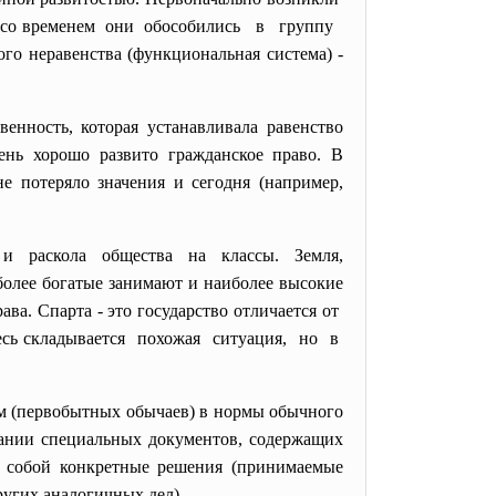
о со временем они обособились в группу
 неравенства (функциональная система) -
енность, которая устанавливала равенство
ень хорошо развито гражданское право. В
не потеряло значения и сегодня (например,
и и раскола общества на классы. Земля,
более богатые занимают и наиболее высокие
. Спарта - это государство отличается от
десь складывается похожая ситуация, но в
м
(первобытных обычаев) в нормы обычного
здании специальных документов, содержащих
ее собой конкретные решения (принимаемые
угих аналогичных дел).