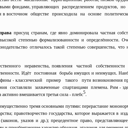
выми фондами, управляющих распределением продуктов, н
 в восточном обществе происходила на основе политического
права
присущ странам, где явно доминировала частная собств
высокой степенью формализованности и определённости. Оч
онодательство отличалось такой степенью совершенства, что 
щественного неравенства, появления частной собственност
ственности. Идёт постоянная борьба имущих и неимущих. Наи
фины - классический пример такого пути возникновения права
ения составляли захваченные спартанцами племена. Рим - з
5
активно вмешивается третья сила - плебс
.
имущественно тремя основными путями: перерастание мононор
рства; правотворчество государства, которое выражается в и
законов, указов и др.); прецедентное право, представляющ
 и приобретающие характер образцов, эталонов для решения др