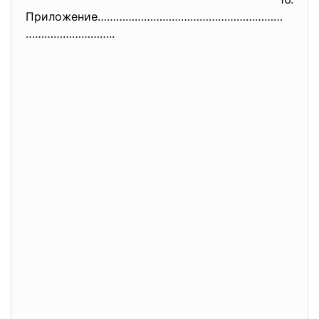
Приложение……………………………………………………
………………………..