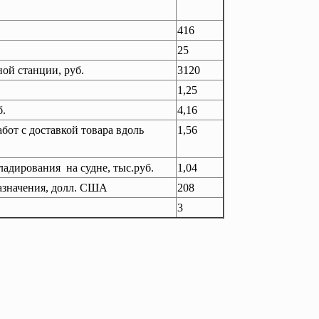
416
25
ой станции, руб.
3120
1,25
б.
4,16
бот с доставкой товара вдоль
1,56
ладирования на судне, тыс.руб.
1,04
азначения, долл. США
208
3