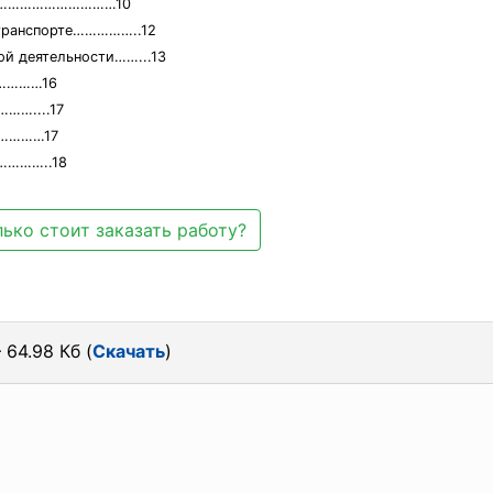
ом……………………………10
 транспорте……………..12
ой деятельности……...13
…………16
…....17
…………17
………..18
ько стоит заказать работу?
 64.98 Кб (
Скачать
)