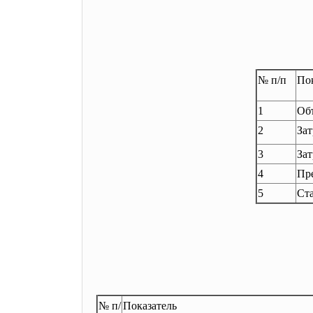
№ п/п
По
1
Объ
2
Зат
3
Зат
4
Пре
5
Ст
№ п/
Показатель