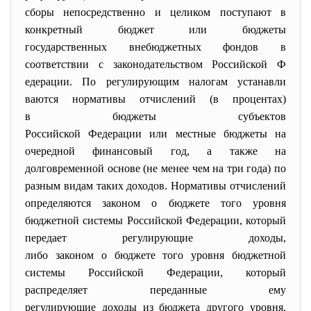
сборы
непосредственно и целиком поступают в
конкретный
бюджет
или
бюджеты
государственных
внебюджетных фондов
в
соответствии с
законодательством
Российской
Ф
едерации
. По регулирующим
налогам
устанавли
ваются
нормативы
отчислений (в процентах)
в
бюджеты
субъектов
Российской
Федерации
или
местн
ые бюджеты
на
очередной
финансовый год
, а также на
долговременной
основе
(не менее чем на три года) по
разным видам таких
доходов
.
Нормативы
отчис
лений
определяются
законом
о
бюджете
того уровня
бюджетной системы Российской
Федерации
, который
передает регулирующие
доходы
,
либо
законом
о
бюджете
того уровня бюджетной
системы Российской
Федерации
, который
распределяет переданные ему
регулирующие
доходы
из
бюджета
другого уровня.