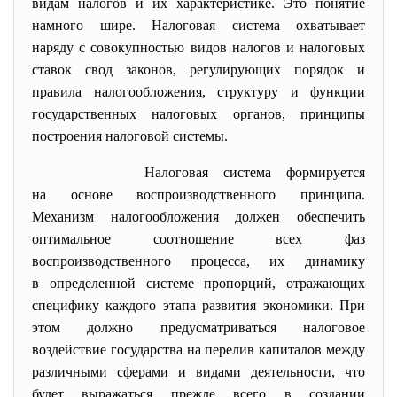
видам
налогов
и их
характеристике
. Это понятие
намного шире.
Налоговая система
охватывает
наряду
с совокупностью видов
налогов
и
налоговых
ставок
свод законов
, регулирующих порядок и
правила
налогообложения
, структуру и
функции
государственных
налоговых органов
, принципы
построения
налоговой системы
.
Налоговая система
формируется
на
основе
воспроизводственного принципа.
Механизм
налогообложения
долже
н обеспечить
оптимальное соотношение всех фаз
воспроизводственного процесса, их динамику
в определенной системе пропорций, отражающих
специфику каждого
этапа
развития экономики. При
этом должно предусматриваться налоговое
воздействие
государства
на перелив капиталов между
различными сферами и видами деятельности, что
будет выражаться прежде всего в создании