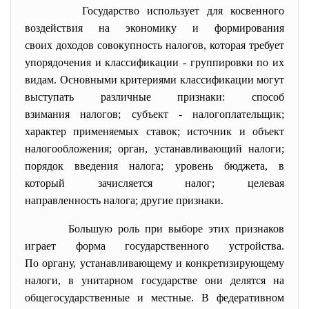
Государство
использует для косвенного
воздействия на экономику и формирования
своих
доходов
совокупность
нал
огов
, которая требует
упорядочения и классификации - группировки по их
видам. Основными критериями классификации могут
выступать различные признаки: способ
взимания
налогов
; субъект -
налогоплательщик
;
характер применяемых ставок; источник и
объект
налогообложения
;
орган
, устанавливающий
налоги
;
порядок введения
налога
; уровень
бюджета
, в
который зачисляется
налог
; целевая
направленность
налога
; другие признаки.
Большую роль при
выборе
этих признаков
играет
форма государственного устройства
.
По
органу
, устанавливающему и конкретизирующему
налоги
, в
унитарном государстве
они делятся на
общегосударственные и местные. В
федеративном