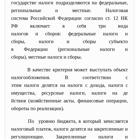
государстве
налоги
подразделяю
тся на федеральные,
региональные и местные.
Налоговая
система
Российской
Федерации
с
огласно ст. 12 НК
РФ включает в себя три вида
налогов
и
сборов
:
федеральные налоги и
сборы
,
налоги
и
сборы
субъекто
в
Федерации
(региональные
нало
ги
и
сборы),
местные налоги и сборы
.
В
качестве
критерия может выступать
объект
налогообложения
. В соответствии с
этим
налоги
делятся на
налоги
с
дохода
,
налоги
с
имущества
, ресурсные
налоги
,
налоги
на
де
йствия
(хозяйственные
акты
, финансовые операции,
обороты по реализации).
По уровню
бюджета
, в который зачисляется
налоговый платеж,
налоги
делятся на закрепленные и
регулирующие. Закрепленные
налоги
и