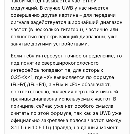
Такой метод называется частотной
модуляций. В случае UWB у нас имеется
совершенно другая картина – для передачи
сигнала задействуется широчайший диапазон
частот (в несколько гигагерц), частично или
полностью перекрывающий диапазоны, уже
занятые другими устройствами.
Если тебя интересует точное определение, то
под понятие
сверхширокополосного
интерфейса попадают те, для которых
0.25<X<1, где «X» вычисляется по формуле
(Fu-Fd)/(Fu+Fd), а «Fu» и «Fd» обозначают,
соответственно, значения верхней и нижней
границы диапазона используемых частот. В
принципе, сейчас уже нет особого смысла
считать по этой формуле, так как за UWB уже
официально закреплена полоса частот между
3.1 ГГц и 10.6 ГГц (правда, на данный момент