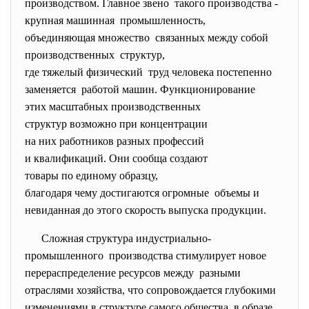
производством. Главное звено такого производства -
крупная машинная промышленность,
объединяющая множество связанных между собой
производственных структур,
где тяжелый физический труд человека постепенно
заменяется работой машин.
Функционирование
этих масштабных
производственных
структур возможно при
концентрации
на них работников разных
профессий
и квалификаций. Они сообща создают
товары по единому образцу,
благодаря чему достигаются
огромные объе­мы и
невиданная до этого скорость выпуска продукции.
Сложная структура
индустриально-
промышленного производства стимулирует
новое
перераспределение ресурсов
между раз­ными
отраслями хозяйства, что сопровождается глубокими
изменениями в структуре самого общества, в образе