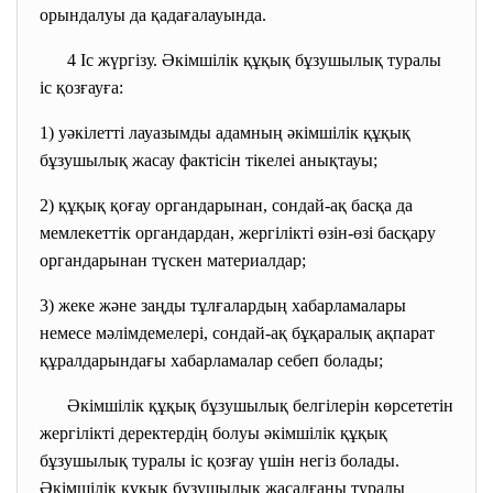
орындалуы да қадағалауында.
4 Іс жүргізу. Әкімшілік құқық бұзушылық туралы
іс қозғауға:
1) уәкілетті лауазымды адамның әкімшілік құқық
бұзушылық жасау фактісін тікелеі анықтауы;
2) құқық қоғау органдарынан, сондай-ақ басқа да
мемлекеттік органдардан, жергілікті өзін-өзі басқару
органдарынан түскен материалдар;
3) жеке және заңды тұлғалардың хабарламалары
немесе мәлімдемелері, сондай-ақ бұқаралық ақпарат
құралдарындағы хабарламалар себеп болады;
Әкімшілік құқық бұзушылық белгілерін көрсететін
жергілікті деректердің болуы әкімшілік құқық
бұзушылық туралы іс қозғау үшін негіз болады.
Әкімшілік құқық бұзушылық жасалғаны туралы