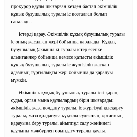
прокурор қаулы шығарған кезден бастап әкімшілік
құқық бұзушылық туралы іс қозғалған болып
саналады.
Істерді қарау. Әкімшілік құқық бұзушылық туралы
іс оның жасалған жері бойынша қаралады. Құқық
бұзушылық (әкімшілік( туралы істер есепке
алынғанжер бойынша немесе қатысты әкімшілік
құқық бұзушылық туралы іс жүогізіліп жатқан
адамның тұрғылықты жері бойынша да қаралуы
мүмкін.
Әкімшілік құқық бұзушылық туралы істі қарап,
судья, орган мына қаулылардың бірін шығарады:
әкімшілік жаза қолдану туралы, іс жүргізуді қысқарту
туралы, жаза қолдануға құқылы судьяның, органның
қарауына беру туралы, айыппұл салу жөніндегі
қаулыны мәжбүрлеп орындату туралы қаулы.