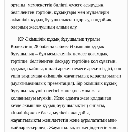
ортаны, мемлекеттік билікті жүзеге асырудың
белгіленген тәртібін, құқықтары мен мүдделерін
әкімшілік құқық бұзушылықтан қорғау, сондай-ақ
олардың жасалуының алдын алу.
ҚР Әкімшілік құқық бұзушылық туралы
Кодексінің 28 бабына сәйкес Әкімшілік құқық
бұзушылық – бұл мемлекеттік немесе қоғамдық
тәртіпке, белгіленген басқару тәртібіне қол сұғатын,
құқыққа қайшы, кінәлі әрекет немесе әрекетсіздігі, сол
үшін заңнамада әкімшілік жауаптылық қарастырылған
(мультимедиялық-презентация).
Бір әкімшілік құқық
бұзушылық үшін негізгі және қосымша жаза
қолданылуы мүмкін. Жеке адамға жаза қолданған
кезде әкімшілік құқық бұзушылықтың сипаты,
кінәлінің жеке басы, мүліктік жағдайы,
жауаптылықты жеңілдететін және аурылататын мән-
жайлар ескеріледі. Жауаптылықты жеңілдететін мән-