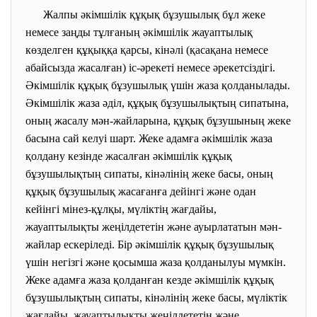
Жалпы әкімшілік құқық бұзушылық бұл жеке
немесе заңды тұлғаның әкімшілік жауаптылық
көзделген құқыққа қарсы, кінәлі (қасақана немесе
абайсызда жасалған) іс-әрекеті немесе әрекетсіздігі.
Әкімшілік құқық бұзушылық үшін жаза қолданылады.
Әкімшілік жаза әділ, құқық бұзушылықтың сипатына,
оның жасалу мән-жайларына, құқық бұзушының жеке
басына сай келуі шарт. Жеке адамға әкімшілік жаза
қолдану кезінде жасалған әкімшілік құқық
бұзушылықтың сипаты, кінәлінің жеке басы, оның
құқық бұзушылық жасағанға дейінгі және одан
кейінгі мінез-құлқы, мүліктің жағдайы,
жауаптылықты жеңілдететін және ауырлататын мән-
жайлар ескеріледі.
Бір әкімшілік құқық бұзушылық
үшін негізгі және қосымша жаза қолданылуы мүмкін.
Жеке адамға жаза қолданған кезде әкімшілік құқық
бұзушылықтың сипаты, кінәлінің жеке басы, мүліктік
жағдайы, жауаптылықты жеңілдететін және