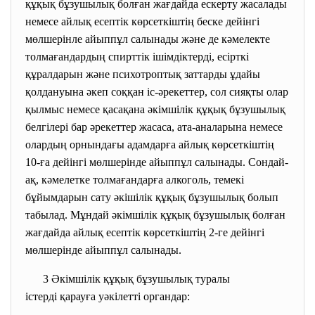
құқық бұзушылық болған жағдайда ескерту жасалады
немесе айлық есептік көрсеткіштің беске дейінгі
мөлшерінле айыппұл салынады және де кәмелекте
толмағандардың спирттік ішімдіктерді, есірткі
құралдарын және психотроптық заттарды ұдайы
қолдануына әкеп соққан іс-әрекеттер, сол сияқты олар
қылмыс немесе қасақана әкімшілік құқық бұзушылық
белгілері бар әрекеттер жасаса, ата-аналарына немесе
олардың орнындағы адамдарға айлық көрсеткіштің
10-ға дейінгі мөлшерінде айыппұл салынады. Сондай-
ақ, кәмелетке толмағандарға алкоголь, темекі
бұйымдарын сату әкішілік құқық бұзушылық болып
табылад. Мұндай әкімшілік құқық бұзушылық болған
жағдайда айлық есептік көрсеткіштің 2-ге дейінгі
мөлшерінде айыппұл салынады.
3 Әкімшілік құқық бұзушылық
туралы
істерді қарауға уәкілетті
органдар: