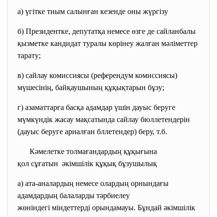
а) үгітке тиым салынған кезенде оны жүргізу
б) Президентке, депутатқа немесе өзге де сайланбалы
қызметке кандидат туралы көрінеу жалған мәліметтер
тарату;
в) сайлау комиссиясы (референдум комиссиясы)
мүшесінің, байқаушының құқықтарын бұзу;
г) азаматтарға басқа адамдар үшін дауыс беруге
мүмкүндік жасау мақсатында сайлау бюллетендерін
(дауыс беруге арналған бллетендер) беру, т.б.
Кәмелетке толмағандардың құқығына
қол сұғатын әкімшілік құқық бұзушылық
а) ата-аналардың немесе олардың орнындағы
адамдардың балаларды тәрбиелеу
жөніндегі міндеттерді орындамауы. Бұндай әкімшілік