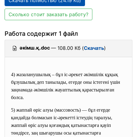
Скачать полностью (24.19 Кб)
Сколько стоит заказать работу?
Работа содержит 1 файл
әкімш.қ.doc
— 108.00 Кб (
Скачать
)
4) жазаланушылық – бұл іс-әрекет әкімшілік құқық
бұзушылық деп танылады, егерде оны істегені үшін
заңнамада әкімшілік жауаптылық қарастырылған
болса.
5) жаппай өріс алуы (массовость) — бұл егерде
қандайда болмасын іс-әрекетті істеудің таралуы,
жаппай өріс алуы қоғамдық қатынастарға қауіп
төндірсе, заң шығарушы осы қатынастарға