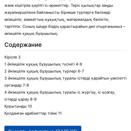
және кішігірім қауіпті іс-әрекеттер. Теріс қылықтар заңды
жауапкершілікке байланысты бірнеше түрлерге бөлінеді:
әкімшілік, азаматтық-құқықтық, материалдық бөліктік,
тәртіптік. Соның ішінде біздің қарастырайын деп отырғанымыз –
әкімшілік құқық бұзушылық.
Содержание
Кіріспе 3
1 Әкімшілік құқық бұзушылық түсінігі 4-6
2 Әкімшілік құқық бұзушылық түрлері 6-7
3 Әкімшілік құқық бұзушылық туралы істерді қарайтын уәкілетті
органдар 7-8
4 Әкімшілік құқық бұзушылық туралы іс жүргізу, іс қозғау,
істерді қарау 8-9
Қорытынды 10
Қолданған әдебиеттер тізімі 11