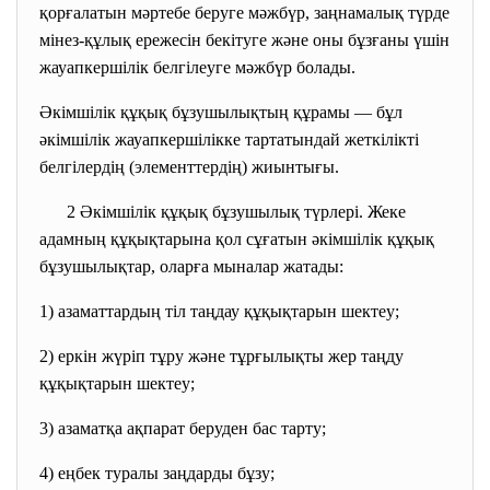
қорғалатын мәртебе беруге мәжбүр, заңнамалық түрде
мінез-құлық ережесін бекітуге және оны бұзғаны үшін
жауапкершілік белгілеуге мәжбүр болады.
Әкімшілік құқық бұзушылықтың құрамы — бұл
әкімшілік жауапкершілікке тартатындай жеткілікті
белгілердің (элементтердің) жиынтығы.
2 Әкімшілік құқық бұзушылық түрлері. Жеке
адамның құқықтарына қол сұғатын әкімшілік құқық
бұзушылықтар, оларға мыналар жатады:
1) азаматтардың тіл таңдау құқықтарын шектеу;
2) еркін жүріп тұру және тұрғылықты жер таңду
құқықтарын шектеу;
3) азаматқа ақпарат беруден бас тарту;
4) еңбек туралы заңдарды бұзу;