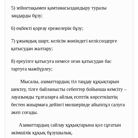
5) зейнетақымен қамтамасыздандыру туралы
заңдарды бұзу;
6) еңбекті қорғау ережелерін бұзу;
7) ұжымдық шарт, келісім жөніндегі келіссөздерге
қатысудан жалтару;
8) ереуілге қатысуға немесе оған қатысудан бас
тартуға мәжбүрлеу;
Мысалы, азаматтардың тіл таңдау құқықтарын
шектеу, тілге байланысты себептер бойынша кемсіту –
лауазымды тұлғаларға айлық есептік көрсеткіштің
бестен жиырмаға дейінгі мөлшерінде айыппұл салуға
әкеп соғады.
Азаматтардың сайлау құқықтарына қол сұғатын
әкімшілік құқық бұзушылық.