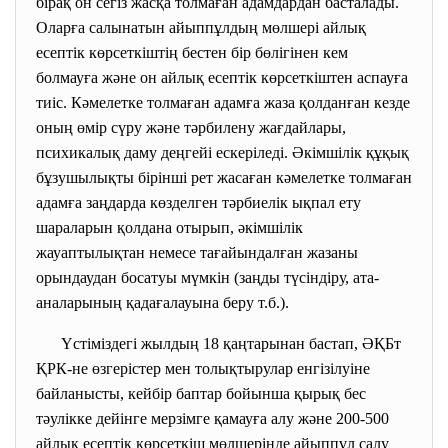
бірақ он сегіз жасқа толмаған адамдардан басталады.
Оларға салынатын айыппұлдың мөлшері айлық
есептік көрсеткіштің бестен бір бөлігінен кем
болмауға және он айлық есептік көрсеткіштен аспауға
тиіс. Кәмелетке толмаған адамға жаза қолданған кезде
оның өмір сүру және тәрбилену жағдайлары,
психикалық даму деңгейі ескеріледі. Әкімшілік құқық
бұзушылықты бірінші рет жасаған кәмелетке толмаған
адамға заңдарда көзделген тәрбиелік ықпал ету
шараларын қолдана отырып, әкімшілік
жауаптылықтан немесе тағайындалған жазаны
орындаудан босатуы мүмкін (заңды түсіндіру, ата-
аналарының қадағалауына беру т.б.).
Үстіміздегі жылдың 18 қаңтарынан бастап, ӘҚБт
ҚРК-не өзгерістер мен толықтырулар енгізілуіне
байланысты, кейбір баптар бойынша қырық бес
тәулікке дейінге мерзімге қамауға алу және 200-500
айлық есептік көрсеткіш мөлшерінде айыппұл салу