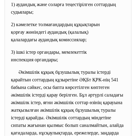
1) аудандық және соларға теңестірілген соттардың
судьялары;
2) кәмелетке толмағандардың
құқықтарын
қорғау жөніндегі аудандық (қалалық)
қалалардағы аудандық
комиссиялар;
3) ішкі істер органдары,
мемлекеттік
инспекция органдары;
Әкімшілік құқық бұзушылық туралы істерді
қарайтын соттардың құзыретіне ӘҚБт ҚРК-нің 541
бабына сәйкес, осы бапта көрсетілген көптеген
әкімшілік істерді қарау берілген. Бұл әртүрлі саладағы
әкімшілк істер, яғни әкімшілік соттар өзінің қарауына
жатқызылған әкімшілік құқық бұзушылық туралы
істерді қарайды. Әкімшілік соттардың міндетіне
сипаты жағынан қылмыс болып саналмайтын, алайда
қағидаларда, нұсқаулықтарда, ережелерде, заңдарда