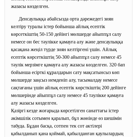
жазасы көзделген.
Денсаулыққа абайсызда орта дәрежедегі зиян
келтіру туралы істер бойынша айлық есептік
көрсеткіштің 50-150 дейінгі мөлшерде айыппұл салу
немесе он бес тәулікке қамауға алу және денсаулыққа
қасақана жеңіл түрде зиян келтіргені үшін. Айлық
есептік көрсеткіштің 50-300 айыппұл салу немесе 45
тәулік мерзімге қамауға алу жазасы көзделген. 320 бап
бойынша есірткі құралдарын сату мақсатынсыз көп
мөлшерде заңсыз иемденіп алу, тасымалдау немесе
сақтағаны үшін айлық есептік көрсткіштің 200 дейінге
мөлшерінде айыппұл салу немесе 45 тәулікке қамауға
алу жазасы көзделген.
Қазіргі кезде жоғарыда көрсетілген санаттағы істер
әкімшілік сотымен қаралып, бұл жөнінде өз шешімін
табуда. Бұдан басқа, сотпен тек сот актілері
қабылданып қана қоймай, қабылданған қаулылардың