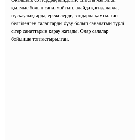
қылмыс болып саналмайтын, алайда қағидаларда,
нұсқаулықтарда, ережелерде, заңдарда қамтылған
белгіленген талаптарды бұзу болып саналатын түрлі
сітер санаттарын қарау жатады. Олар салалар
бойынша топтастырылған.