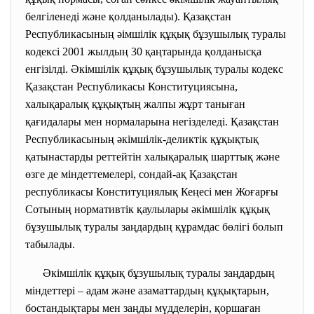
белгіленеді және қолданылады). Қазақстан
Республикасының әімшілік құқық бұзушылық туралы
кодексі 2001 жылдың 30 қаңтарында қолданысқа
енгізілді. Әкімшілік құқық бұзушылық туралы кодекс
Қазақстан Республикасы Конституциясына,
халықаралық құқықтың жалпы жұрт таныған
қағидалары мен нормаларына негізделеді. Қазақстан
Республикасының әкімшілік-деликтік құқықтық
қатынастарды реттейтін халықаралық шарттық және
өзге де міндеттемелері, сондай-ақ Қазақстан
республикасы Конституциялық Кеңесі мен Жоғарғы
Сотының нормативтік қаулылары әкімшілік құқық
бұзушылық туралы заңдардың құрамдас бөлігі болып
табылады.
Әкімшілік құқық бұзушылық туралы заңдардың
міндеттері – адам және азаматтардың құқықтарын,
бостандықтары мен заңды мүдделерін, қоршаған