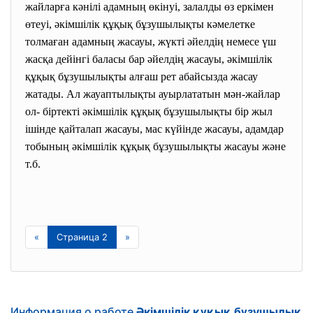
жайларға кәнілі адамның өкінуі, залалды өз еркімен
өтеуі, әкімшілік құқық бұзушылықты кәмелетке
толмаған адамның жасауы, жүкті әйелдің немесе үш
жасқа дейінгі баласы бар әйелдің жасауы, әкімшілік
құқық бұзушылықты алғаш рет абайсызда жасау
жатады. Ал жауаптылықты ауырлататын мән-жайлар
ол- біртекті әкімшілік құқық бұзушылықты бір жыл
ішінде қайталап жасауы, мас күйінде жасауы, адамдар
тобының әкімшілік құқық бұзушылықты жасауы және
т.б.
«
Страница 2
»
Информация о работе
Әкімшілік құқық бұзушылық