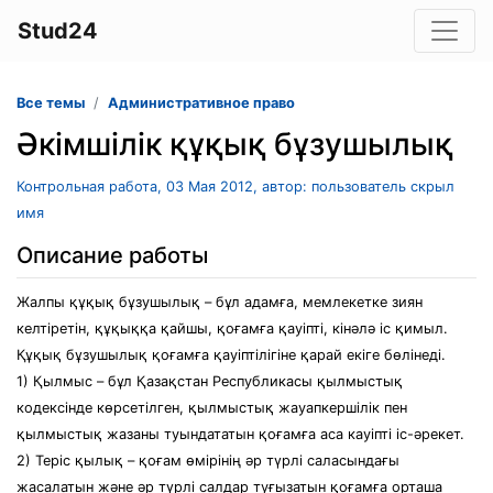
Stud24
Все темы
Административное право
Әкімшілік құқық бұзушылық
Контрольная работа, 03 Мая 2012, автор: пользователь скрыл
имя
Описание работы
Жалпы құқық бұзушылық – бұл адамға, мемлекетке зиян
келтіретін, құқыққа қайшы, қоғамға қауіпті, кінәлә іс қимыл.
Құқық бұзушылық қоғамға қауіптілігіне қарай екіге бөлінеді.
1) Қылмыс – бұл Қазақстан Республикасы қылмыстық
кодексінде көрсетілген, қылмыстық жауапкершілік пен
қылмыстық жазаны туындататын қоғамға аса кауіпті іс-әрекет.
2) Теріс қылық – қоғам өмірінің әр түрлі саласындағы
жасалатын және әр түрлі салдар туғызатын қоғамға орташа