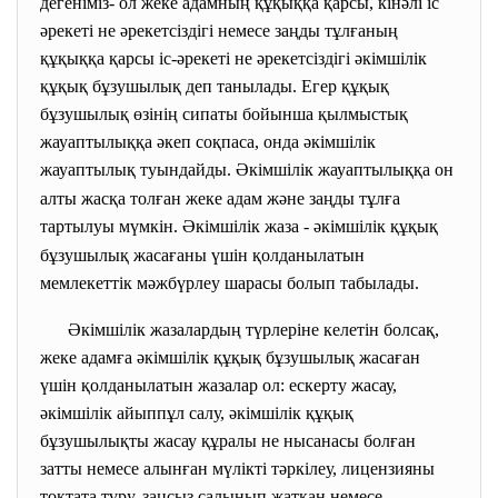
дегеніміз- ол жеке адамның құқыққа қарсы, кінәлі іс
әрекеті не әрекетсіздігі немесе заңды тұлғаның
құқыққа қарсы іс-әрекеті не әрекетсіздігі әкімшілік
құқық бұзушылық деп танылады. Егер құқық
бұзушылық өзінің сипаты бойынша қылмыстық
жауаптылыққа әкеп соқпаса, онда әкімшілік
жауаптылық туындайды.
Әкімшілік жауаптылыққа он
алты жасқа толған жеке адам және заңды тұлға
тартылуы мүмкін.
Әкімшілік жаза - әкімшілік құқық
бұзушылық жасағаны үшін қолданылатын
мемлекеттік мәжбүрлеу шарасы болып табылады.
Әкімшілік жазалардың түрлеріне келетін болсақ,
жеке адамға әкімшілік құқық бұзушылық жасаған
үшін қолданылатын жазалар ол: ескерту жасау,
әкімшілік айыппұл салу, әкімшілік құқық
бұзушылықты жасау құралы не нысанасы болған
затты немесе алынған мүлікті тәркілеу, лицензияны
тоқтата тұру, заңсыз салынып жатқан немесе