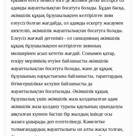
еркімен өтесе немесе өзге де жолмен ретке келтірсе ол
адамды жауаптылықтан босатуға болады. Бұдан басқа,
әкімшілік құқық бұзушылықпен келтірілген зиян
елеусіз болған жағдайда, ол адамды ескерту жасаумен
шектеліп, әкімшілік жауаптылықтан босатуға болады.
Елеусіз жағжай дегеніміз - ол санкцияның әкімшілік
құқық бұзушылықпен келтірілген зиянның
мөлшерінен асып кететін жағдай. Сонымен қатар,
ескіру мерзімінің өтуіне байланысты әкімшілік
жауаптылықтан босатуға болады, және де құқық
бұзушының науқастығына байланысты, тараптардың
бітімгершілікке келуіне байланысты да
жауаптылықтан босатылады. Әкімшілік құқық
бұзушылық үшін әкімшілік жаза қолданылған адам
әкімшілік жаза қолдану туралы қаулының орындалуы
аяқталған күннен бастап бір жылдың ішінде осы
жазаға ұшырады деп есептелінеді. Кәмелетке
толмағандардың жауаптылығы он алты жасқа толған,