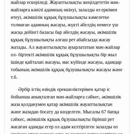
жайлар ескеріледі. Жауаптылықты жеңілдететін мән-
жайларға кәнілі адамның өкінуі, залалды өз еркімен
өтеуі, әкімшілік құқық бұзушылықты кәмелетке
толмаған адамның жасауы, жүкті әйелдің немесе үш
жасқа дейінгі баласы бар әйелдің жасауы, әкімшілік
құқық бұзушылықты алғаш рет абайсызда жасау
жатады. Ал жауаптылықты ауырлататын мән-жайлар
ол- біртекті әкімшілік құқық бұзушылықты бір жыл
ішінде қайталап жасауы, мас күйінде жасауы, адамдар
тобының әкімшілік құқық бұзушылықты жасауы және
т.б.
Әрбір істің өзіндік ерекшеліктерімен қатар іс
бойынша анықталған мән-жайларға сәйкес, әкімшілік
жаза қолданумен қатар әкімшілік жауаптылықтан
және жазадан босату да көзделген. Мысалы 67 бапқа
сәйкес, әкімшілік құқық бұзушылықты бірінші рет
жасаған адамды егер ол адам келтірілген залалды өз