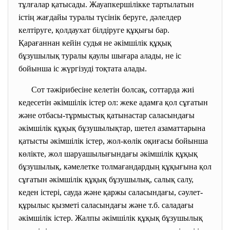
тұлғалар қатысады. Жауапкершілікке тартылатын
істің жағдайы туралы түсінік беруге, дәлелдер
келтіруге, қолдаухат білдіруге құқығы бар.
Қарағаннан кейін судья не әкімшілік құқық
бұзушылық туралы қаулы шығара алады, не іс
бойынша іс жүргізуді тоқтата алады.
Сот тәжірибесіне келетін болсақ, соттарда жиі
кедесетін әкімшілік істер ол: жеке адамға қол сұғатын
және отбасы-тұрмыстық қатынастар саласындағы
әкімшілік құқық бұзушылықтар, шетел азаматтарына
қатысты әкімшілік істер, жол-көлік оқиғасы бойынша
көлікте, жол шаруашылығындағы әкімшілік құқық
бұзушылық, кәмелетке толмағандардың құқығына қол
сұғатын әкімшілік құқық бұзушылық, салық салу,
кеден істері, сауда және қаржы саласындағы, сәулет-
құрылыс қызметі саласындағы және т.б. саладағы
әкімшілік істер.
Жалпы әкімшілік құқық бұзушылық