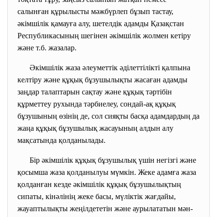
салынған құрылысты мәжбүрлеп бұзып тастау,
әкімшілік қамауға алу, шетелдік адамды Қазақстан
Республикасының шегінен әкімшілік жолмен кетіру
және т.б. жазалар.
Әкімшілік жаза әлеуметтік әділеттілікті қалпына
келтіру және құқық бұзушылықты жасаған адамды
заңдар талаптарын сақтау және құқық тәртібін
құрметтеу рухында тәрбиелеу, сондай-ақ құқық
бұзушының өзінің де, сол сияқты басқа адамдардың да
жаңа құқық бұзушылық жасауының алдын алу
мақсатында қолданылады.
Бір әкімшілік құқық бұзушылық үшін негізгі және
қосымша жаза қолданылуы мүмкін. Жеке адамға жаза
қолданған кезде әкімшілік құқық бұзушылықтың
сипаты, кінәлінің жеке басы, мүліктік жағдайы,
жауаптылықты жеңілдететін және аурылататын мән-