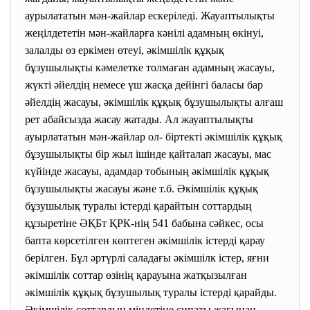
аурылататын мән-жайлар ескеріледі. Жауаптылықты
жеңілдететін мән-жайларға кәнілі адамның өкінуі,
залалды өз еркімен өтеуі, әкімшілік құқық
бұзушылықты кәмелетке толмаған адамның жасауы,
жүкті әйелдің немесе үш жасқа дейінгі баласы бар
әйелдің жасауы, әкімшілік құқық бұзушылықты алғаш
рет абайсызда жасау жатады. Ал жауаптылықты
ауырлататын мән-жайлар ол- біртекті әкімшілік құқық
бұзушылықты бір жыл ішінде қайталап жасауы, мас
күйінде жасауы, адамдар тобының әкімшілік құқық
бұзушылықты жасауы және т.б. Әкімшілік құқық
бұзушылық туралы істерді қарайтын соттардың
құзыретіне ӘҚБт ҚРК-нің 541 бабына сәйкес, осы
бапта көрсетілген көптеген әкімшілік істерді қарау
берілген. Бұл әртүрлі саладағы әкімшілк істер, яғни
әкімшілік соттар өзінің қарауына жатқызылған
әкімшілік құқық бұзушылық туралы істерді қарайды.
Әкімшілік соттардың міндетіне сипаты жағынан