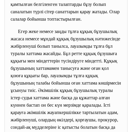
қамтылған белгіленген талаптарды бұзу болып
саналатын түрлі сітер санаттарын қарау жатады. Олар
салалар бойынша топтастырылған.
Егер жеке немесе заңды тұлға құқық бұзушылық
жасаса немесе мұндай құқық бұзушылық нәтижесінде
жәбірленуші болып танылса, лауазымды тұлға бұл
туралы хаттама жасайды. Бұл ретте құқық бұзушыға
құқығы мен міндеттерін түсіндіруге міндетті. Құқық
бұзушының хаттамамен танысуға және оған қол
қоюға құқығы бар, лауазымды тұлға құқық
бұзушының талабы бойынша оған хаттама көшірмесін
ұсынуы тиіс. Әкімшілік құқық бұзушылық туралы
істер судья хаттама және басқа да құжаттар алған
күннен бастап он бес күн мерзімде қаралады. Істі
қарауға әкімшілік жауапкершілікке тартылатын адам,
жәбірленуші, олардың өкілдері, қорғаушы, прокурор,
сондай-ақ мүдделеріне іс қатысты болатын басқа да