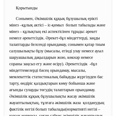
Қорытынды
Сонымен, Әкімшілік құқық бұзушылық
ерікті
мінез –құлық актісі – іс-қимыл болып табылады және
мінез – құлықтың екі аспектісінен тұрады: әрекет
немесе әрекетсіздік. Әрекет-бұл міндеттерді, заңды
талаптарды белсенді орындамау, сонымен қатар тиым
салушылықты бұзу (мысалы, егінді улау немесе ауыл
шаруашылық дақылдарын жою, көкнәр немесе
сораны заңсыз егу және өсіру). Әрекетсіздік -бұл
міндеттемелерді бәсең орындамау, мысалы,
мемлекеттік статистикалық байқауды жүргізуден бас
тарту, өндіріс қалдықтарын көму бойынша және
ағынды суларды төгудің талаптарын орындамау.
Әкімшілік құқық бұзушылықты жасау әкімшілік
жауаптылықтың, тұлғаға әкімшілік жаза қолданудың
фактілік негізі болып табылады(нормативті негізі –
құқық нормасы, соған сәйкес әкімшілік жауаптылық