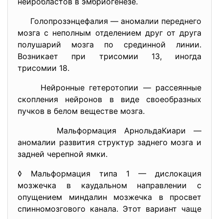
нейробластов в эмбриогенезе.
Голопрозэнцефалия — аномалии переднего
мозга с неполным отделением друг от друга
полушарий мозга по срединной линии.
Возникает при трисомии 13, иногда
трисомии 18.
Нейронные гетеротопии — рассеянные
скопления нейронов в виде своеобразных
пучков в белом веществе мозга.
Мальформация АрнольдаКиари —
аномалии развития структур заднего мозга и
задней черепной ямки.
◊ Мальформация типа 1 — дислокация
мозжечка в каудальном направлении с
опущением миндалин мозжечка в просвет
спинномозгового канала. Этот вариант чаще