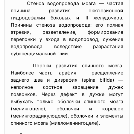
Стеноз водопровода мозга — частая
причина развития окклюзионной
гидроцефалии боковых и III желудочков.
Причины стеноза водопровода: его полная
атрезия, разветвление, формирование
перепонки у входа в водопровод, сужение
водопровода вследствие разрастания
субэпендимальной глии.
Пороки развития спинного мозга.
Наиболее часты арафия — расщепление
заднего шва и дизрафия (spina bifida) —
неполное костное заращение дужек
позвонков. Через дефект в дужке могут
выбухать только оболочки спинного мозга
(менингоцеле), оболочки и корешок
(менингорадикулоцеле), оболочки и элементы
спинного мозга (миеломенингоцеле).