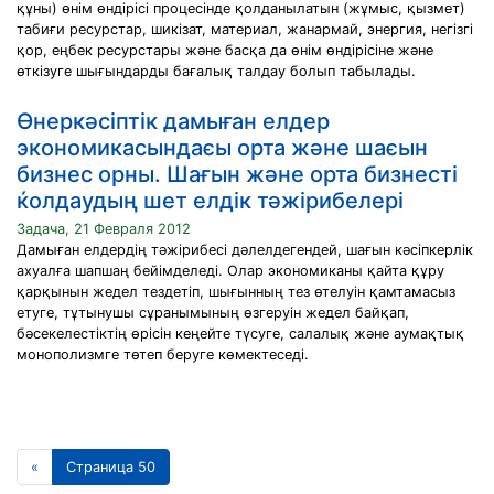
құны) өнім өндірісі процесінде қолданылатын (жұмыс, қызмет)
табиғи ресурстар, шикізат, материал, жанармай, энергия, негізгі
қор, еңбек ресурстары және басқа да өнім өндірісіне және
өткізуге шығындарды бағалық талдау болып табылады.
Өнеркәсіптік дамыған елдер
экономикасындаєы орта және шаєын
бизнес орны. Шағын және орта бизнесті
ќолдаудың шет елдік тәжірибелері
Задача, 21 Февраля 2012
Дамыған елдердің тәжірибесі дәлелдегендей, шағын кәсіпкерлік
ахуалға шапшаң бейімделеді. Олар экономиканы қайта құру
қарқынын жедел тездетіп, шығынның тез өтелуін қамтамасыз
етуге, тұтынушы сұранымының өзгеруін жедел байқап,
бәсекелестіктің өрісін кеңейте түсуге, салалық және аумақтық
монополизмге төтеп беруге көмектеседі.
«
Страница 50