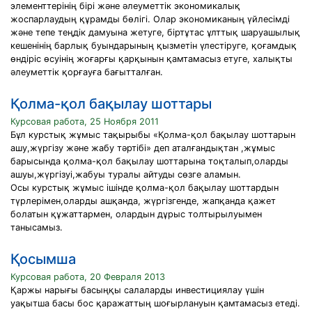
элементтерінің бірі және әлеуметтік экономикалық
жоспарлаудың құрамды бөлігі. Олар экономиканың үйлесімді
және тепе теңдік дамуына жетуге, біртұтас ұлттық шаруашылық
кешенінің барлық буындарының қызметін үлестіруге, қоғамдық
өндіріс өсуінің жоғарғы қарқынын қамтамасыз етуге, халықты
әлеуметтік қорғауға бағытталған.
Қолма-қол бақылау шоттары
Курсовая работа, 25 Ноября 2011
Бұл курстық жұмыс тақырыбы «Қолма-қол бақылау шоттарын
ашу,жүргізу және жабу тәртібі» деп аталғандықтан ,жұмыс
барысында қолма-қол бақылау шоттарына тоқталып,оларды
ашуы,жүргізуі,жабуы туралы айтуды сөзге аламын.
Осы курстық жұмыс ішінде қолма-қол бақылау шоттардын
түрлерімен,оларды ашқанда, жүргізгенде, жапқанда қажет
болатын құжаттармен, олардын дұрыс толтырылуымен
танысамыз.
Қосымша
Курсовая работа, 20 Февраля 2013
Қаржы нарығы басыңқы салаларды инвестициялау үшін
уақытша басы бос қаражаттың шоғырлануын қамтамасыз етеді.