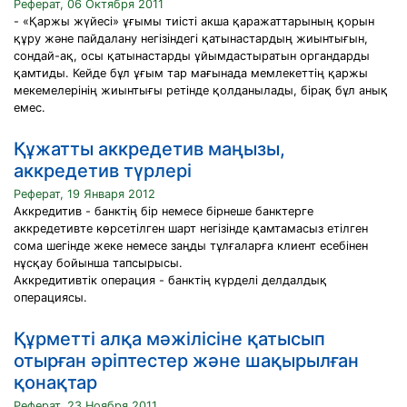
Реферат, 06 Октября 2011
- «Қаржы жүйесі» ұғымы тиісті акша қаражаттарының қорын
құру және пайдалану негізіндегі қатынастардың жиынтығын,
сондай-ақ, осы қатынастарды ұйымдастыратын органдарды
қамтиды. Кейде бұл ұғым тар мағынада мемлекеттің қаржы
мекемелерінің жиынтығы ретінде қолданылады, бірақ бұл анық
емес.
Құжатты аккредетив маңызы,
аккредетив түрлері
Реферат, 19 Января 2012
Аккредитив - банктің бір немесе бірнеше банктерге
аккредетивте көрсетілген шарт негізінде қамтамасыз етілген
сома шегінде жеке немесе заңды тұлғаларға клиент есебінен
нұсқау бойынша тапсырысы.
Аккредитивтік операция - банктің күрделі делдалдық
операциясы.
Құрметті алқа мәжілісіне қатысып
отырған әріптестер және шақырылған
қонақтар
Реферат, 23 Ноября 2011