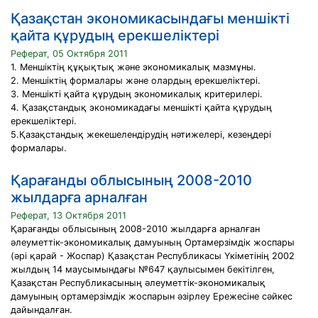
Қазақстан экономикасындағы меншікті
қайта құрудың ерекшеліктері
Реферат, 05 Октября 2011
1. Меншіктің құқықтық және экономикалық мазмұны.
2. Меншіктің формалары және олардың ерекшеліктері.
3. Меншікті қайта құрудың экономикалық критерилері.
4. Қазақстандық экономикадағы меншікті қайта құрудың
ерекшеліктері.
5.Қазақстандық жекешелендірудің нәтижелері, кезеңдері
формалары.
Қарағанды облысының 2008-2010
жылдарға арналған
Реферат, 13 Октября 2011
Қарағанды облысының 2008-2010 жылдарға арналған
әлеуметтік-экономикалық дамуының Ортамерзімдік жоспары
(әрі қарай - Жоспар) Қазақстан Республикасы Үкіметінің 2002
жылдың 14 маусымындағы №647 қаулысымен бекітілген,
Қазақстан Республикасының әлеуметтік-экономикалық
дамуының ортамерзімдік жоспарын әзірлеу Ережесіне сәйкес
дайындалған.