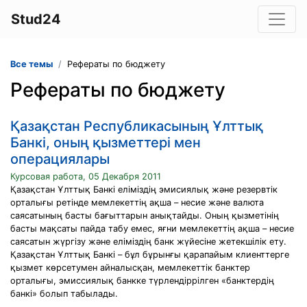
Stud24
Все темы
Рефераты по бюджету
Рефераты по бюджету
Қазақстан Республикасының Ұлттық
Банкі, оның қызметтері мен
операциялары
Курсовая работа, 05 Декабря 2011
Қазақстан Ұлттық Банкі еліміздің эмисиялық және резервтік
орталығы ретінде мемлекеттің ақша – несие және валюта
саясатының басты бағыттарын анықтайды. Оның қызметінің
басты мақсаты пайда табу емес, яғни мемлекеттің ақша – несие
саясатын жүргізу және еліміздің банк жүйесіне жетекшілік ету.
Қазақстан Ұлттық Банкі – бұл бұрынғы қарапайым клиенттерге
қызмет көрсетумен айналысқан, мемлекеттік банктер
орталығы, эмиссиялық банкке түрлендіррілген «банктердің
банкі» болып табылады.