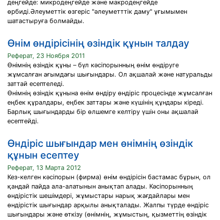
деңгейде: микродеңгейде және макродеңгейде
өрбиді.Әлеуметтік өзгеріс "әлеуметттік даму" ұғымымен
шатастыруға болмайды.
Өнім өндірісінің өзіндік құнын талдау
Реферат, 23 Ноября 2011
Өнімнің өзіндік құны – бүл кәсіпорынның өнім өндіруге
жұмсалған ағымдағы шығындары. Ол ақшалай және натуральды
заттай есептеледі.
Өнімнің өзіндік құнына өнім өндіру өндіріс процесінде жұмсалған
еңбек құралдары, еңбек заттары және күшінің құндары кіреді.
Барлық шығындарды бір өлшемге келтіру үшін оны ақшалай
есептейді.
Өндіріс шығындар мен өнімнің өзіндік
құнын есептеу
Реферат, 13 Марта 2012
Кез-келген кәсіпорын (фирма) өнім өндірісін бастамас бұрын, ол
қандай пайда ала-алатынын анықтап алады. Кәсіпорынның
өндірістік шешімдері, жұмыстары нарық жағдайлары мен
өндірістік шығындар арқылы анықталады. Жалпы түрде өндіріс
шығындары және өткізу (өнімнің, жұмыстың, қызметтің өзіндік