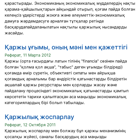
қарастырады. Экономиканың экономикалық мүдделердің нақты
қарама-қайшылықтарын айқындай отырып, қоғам пайда болған
келеңсіз үдерістерді жоюға және әлеуметтік-экономикалық
дамуға жәрдемдесуге арналған тұтқалар ретінде
басқарудапайдаланылатын нақтылы қаржылық нысандарды
жасайды.
Қаржы ұғымы, оның мәні мен қажеттігі
Реферат, 11 Марта 2012
Қаржы (орта ғасырдағы латын тілінің "financia" сөзінен пайда
болған "қолма қол ақша", "табыс" деген ұғымды білдіреді)
қоғамда өмір сүретін, объективті сипаты мен айрықша
қоғамдық арналымы бар өндірістік қатынастарды білдіретін
ақшалай қаржы ресурстары мен қорларды жасау және
пайдалану процесіндегі экономикалық қатынастарды қамтып
көрсететін тарихи қалыптасқан аса маңызды экономикалық
категориялардың бірі болып табылады.
Қаржылық жоспарлау
Реферат, 12 Октября 2011
Қаржылық жоспарлау мен болжау бұл қаржы механизмінің
қосалқы жүйесі, саналы басқарудың аса маңызды