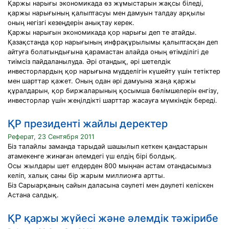
Қаржы нарығы экономикада өз жұмыстарын жақсы біледі,
қаржы нарығының қалыптасуы мен дамуын талдау арқылы
оның негізгі кезеңдерін анықтау керек.
Қаржы нарығын экономикада қор нарығы деп те атайды.
Қазақстанда қор нарығының инфрақұрылымы қалыптасқан деп
айтуға болатындығына қарамастан алайда оның өтімділігі де
тиімсіз пайдаланылуда. Әрі отандық, әрі шетелдік
инвесторлардың қор нарығына мүдделігін күшейту үшін тетіктер
мен шарттар қажет. Оның одан әрі дамуына жаңа қаржы
құралдарын, қор биржаларының қосымша бөлімшелерін енгізу,
инвесторлар үшін жеңілдікті шарттар жасауға мүмкіндік береді.
ҚР президенті жайлы деректер
Реферат, 23 Сентября 2011
Біз талайлы заманда тарыдай шашылып кеткен қандастарын
атамекенге жинаған әлемдегі үш елдің бірі болдық.
Осы жылдары шет елдерден 800 мыңнан астам отандасымыз
келіп, халық саны бір жарым миллионға артты.
Біз Сарыарқаның сайын даласына сәулеті мен дәулеті келіскен
Астана салдық.
ҚР қаржы жүйесі және әлемдік тәжірибе