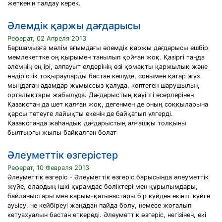
жеткенін талдау керек.
Әлемдік қаржы дағдарысы
Реферат, 02 Апреля 2013
Баршамызға мәлім ағымдағы әлемдік қаржы дағдарысы ешбір
мемлекеттке оң қырымен танылып қойған жоқ. Қазіргі таңда
әлемнің ең ірі, алпауыт елдерінің өзі қомақты қаржылық және
өндірістік тоқырауларды бастан кешуде, сонымен қатар жүз
мыңдаған адамдар жұмыссыз қалуда, көптеген шарушылық
орталықтары жабылуда. Дағдарыстың қауіпті әсерлерінен
Қазақстан да шет қалған жоқ, дегенмен де оның соққыларына
қарсы төтеуге лайықты екенін де байқатып үлгерді.
Қазақстанда жаһандық дағдарыстың алғашқы толқыны
былтырғы жылы байқалған болат
Әлеуметтік өзгерістер
Реферат, 10 Февраля 2013
Әлеуметтік өзгеріс - Әлеуметтік өзгеріс барысында әлеуметтік
жүйе, олардың ішкі құрамдас бөліктері мен құрылымдары,
байланыстары мен карым-қатынастары бір күйден екінші күйге
ауьісу, не кейбіреуі жаңадан пайда болу, немесе жоғалып
кетуахуалын бастан өткереді. Әлеуметтік өзгеріс, негізінен, екі