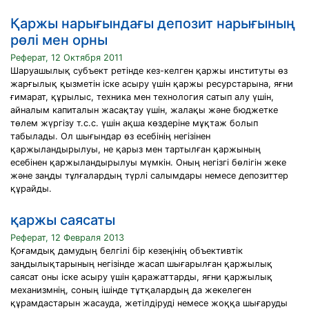
Қаржы нарығындағы депозит нарығының
рөлі мен орны
Реферат, 12 Октября 2011
Шаруашылық субъект ретінде кез-келген қаржы институты өз
жарғылық қызметін іске асыру үшін қаржы ресурстарына, яғни
ғимарат, құрылыс, техника мен технология сатып алу үшін,
айналым капиталын жасақтау үшін, жалақы және бюджетке
төлем жүргізу т.с.с. үшін ақша көздеріне мұқтаж болып
табылады. Ол шығындар өз есебінің негізінен
қаржыландырылуы, не қарыз мен тартылған қаржының
есебінен қаржыландырылуы мүмкін. Оның негізгі бөлігін жеке
және заңды тұлғалардың түрлі салымдары немесе депозиттер
құрайды.
қаржы саясаты
Реферат, 12 Февраля 2013
Қоғамдық дамудың белгілі бір кезеңінің объективтік
заңдылықтарының негізінде жасап шығарылған қаржылық
саясат оны іске асыру үшін қаражаттарды, яғни қаржылық
механизмнің, соның ішінде тұтқалардың да жекелеген
құрамдастарын жасауда, жетілдіруді немесе жоққа шығаруды