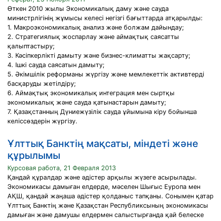
Өткен 2010 жылы Экономикалық даму және сауда
министрлігінің жұмысы келесі негізгі бағыттарда атқарылды:
1. Макроэкономикалық анализ және болжам дайындау;
2. Стратегиялық жоспарлау және аймақтық саясатты
қалыптастыру;
3. Кәсіпкерлікті дамыту және бизнес-климатты жақсарту;
4. Ішкі сауда саясатын дамыту;
5. Әкімшілік реформаны жүргізу және мемлекеттік активтерді
басқаруды жетілдіру;
6. Аймақтық экономикалық интеграция мен сыртқы
экономикалық және сауда қатынастарын дамыту;
7. Қазақстанның Дүниежүзілік сауда ұйымына кіру бойынша
келіссөздерін жүргізу.
Ұлттық Банктің мақсаты, міндеті және
құрылымы
Курсовая работа, 21 Февраля 2013
Қандай құралдар және әдістер арқылы жүзеге асырылады.
Экономикасы дамыған елдерде, мәселен Шығыс Еуропа мен
АҚШ, қандай жаңаша әдістер қолданыс тапқаны. Сонымен қатар
Ұлттық Банктің және Қазақстан Республиксының экономикасы
дамыған және дамушы елдермен салыстырғанда қай белеске