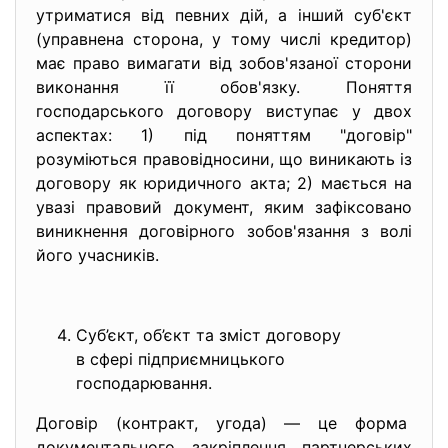
утриматися від певних дій, а інший суб'єкт
(управнена сторона, у тому числі кредитор)
має право вимагати від зобов'язаної сторони
виконання її обов'язку. Поняття
господарського договору виступає у двох
аспектах: 1) під поняттям "договір"
розуміються правовідносини, що виникають із
договору як юридичного акта; 2) мається на
увазі правовий документ, яким зафіксовано
виникнення договірного зобов'язання з волі
його учасників.
Суб’єкт, об’єкт та зміст договору
в сфері підприємницького
господарювання.
Договір (контракт, угода) — це форма
документального закріплення
партнерських