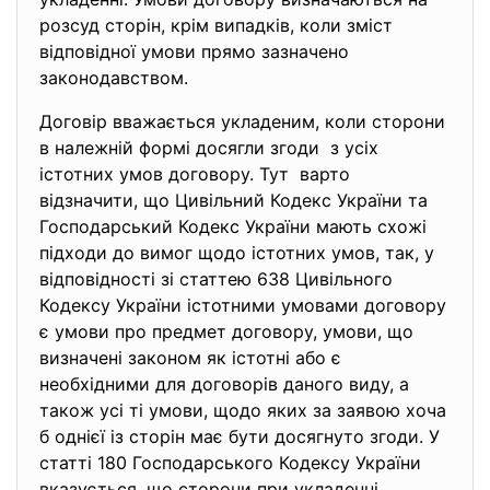
розсуд сторін, крім випадків, коли зміст
відповідної умови прямо зазначено
законодавством.
Договір вважається укладеним, коли сторони
в належній формі досягли згоди з усіх
істотних умов договору. Тут варто
відзначити, що Цивільний Кодекс України та
Господарський Кодекс України мають схожі
підходи до вимог щодо істотних умов, так, у
відповідності зі статтею 638 Цивільного
Кодексу України істотними умовами договору
є умови про предмет договору, умови, що
визначені законом як істотні або є
необхідними для договорів даного виду, а
також усі ті умови, щодо яких за заявою хоча
б однієї із сторін має бути досягнуто згоди. У
статті 180 Господарського Кодексу України
вказується, що сторони при укладенні