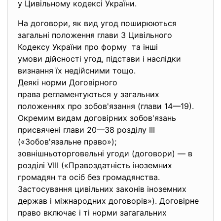
у Цивільному кодексі України.
На договори, як вид угод поширюються
загальні положення глави З Цивільного
Кодексу України про форму та інші
умови дійсності угод, підстави і наслідки
визнання їх недійсними тощо.
Деякі норми Договірного
права регламентуються у загальних
положеннях про зобов'язання (глави 14—19).
Окремим видам договірних зобов'язань
присвячені глави 20—38 розділу III
(«Зобов'язальне право»);
зовнішньоторговельні угоди (договори) — в
розділі VIII («Правоздатність іноземних
громадян та осіб без громадянства.
Застосування цивільних законів іноземних
держав і міжнародних договорів»). Договірне
право включає і ті норми загагальних