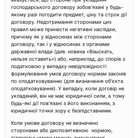
господарського договору зобов'язані у будь-
якому разі погодити предмет, ціну та строк дії
договору. Недотримання сторонами цих
правил може принести негативні наслідки,
причому як у відносинах між сторонами
договору, так і у відносинах з органами
державної влади (див. новина «Взыскать,
нельзя оставить») або, наприклад, до спорів з
податковою у випадку невідповідності
формулювання умов договору нормам законів
по оподатковуванню (для визначення об'єкта
оподатковування). У випадку, коли договір не
укладений, він не має юридичної сили, а тому
будь-які дії пов'язані з його виконанням, з
юридичної точки зору є безпідставними.
Коли умови договору не визначено
сторонами або диспозитивною нормою,
відповідні умови можуть визначатися