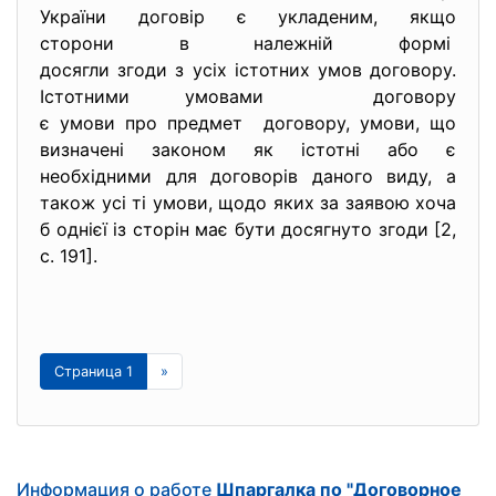
України договір є укладеним, якщо
сторони в належній формі
досягли згоди з усіх істотних умов договору.
Істотними умовами договору
є умови про предмет договору, умови, що
визначені законом як істотні або є
необхідними для договорів даного виду, а
також усі ті умови, щодо яких за заявою хоча
б однієї із сторін має бути досягнуто згоди [2,
с. 191].
Страница 1
»
Информация о работе
Шпаргалка по "Договорное