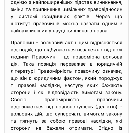
однією з найпоширеніших підстав виникнення,
зміни та припинення цивільних правовідносин
у системі юридичних фактів. Через що
інститут правочинів можна назвати одним з
найважливіших у науці цивільного права.
Правочин - вольовий акт і цим відрізняється
від подій, що відбуваються незалежно від волі
людини Правочин - це правомірна вольова
дія. Така позиція переважає в юридичній
літературі Правомірність правочину означає,
що він є юридичним фактом, який породжує
ті правові наслідки, наступу яких бажають
сторони і які відповідають вимогам закону.
Своєю правомірністю правочини
відрізняються від правопорушень (деліктів) -
вольових дій, що суперечать вимогам закону
та тягнуть за собою правові наслідки, які
сторони не бажали отримати. Згідно із