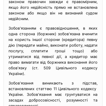
законом правочин завжди є правомірним,
якщо його недійсність прямо не встановлена
законом або якщо він не визнаний судом
недійсним.
Зобов'язанням є правовідношення, в яких
одна сторона (боржник) зобов'язана вчинити
на користь іншої сторони (кредитора) певну
дію (передати майно, виконати роботу, надати
послугу, сплатити гроші тощо) або
утриматися від певної дії, а кредитор має
право вимагати від боржника виконання його
обов'язку (ст. 509 Цивільного кодексу
України).
Зобов'язання виникають з підстав,
встановлених статтею 11 Цивільного кодексу
України. Зобов'язання має грунтуватися на
засадах добросовісності, розумності та
справедливості.