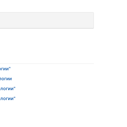
огии"
логии
логии"
логии"