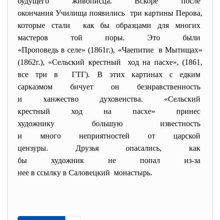
будущего живописца. Вскоре
после
окончания Училища появились три картины Перова,
которые стали как бы образцами для многих
мастеров той поры. Это были
«Проповедь в селе» (1861г.), «Чаепитие в Мытищах»
(1862г.), «Сельский крестный ход на пасхе», (1861,
все три в ГТГ). В этих картинах с едким
сарказмом бичует он
безнравственность
и ханжество духовенства. «
Сельский
крестный ход на пасхе» принес
художнику большую известность
и много неприятностей от
царской
цензуры. Друзья опасались,
как
бы художник не попал из-за
нее в ссылку в Саловецкий монастырь.