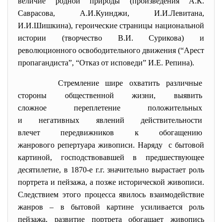
величие родной природы (произведения А.К.
Саврасова, А.И.Куинджи, И.И.Левитана,
И.И.Шишкина), героические страницы национальной
истории (творчество В.И. Сурикова) и
революционного освободительного движения (“Арест
пропагандиста”, “Отказ от исповеди” И.Е. Репина).
Стремление шире охватить
различные
стороны общественной жизни,
выявить
сложное переплетение
положительных
и негативных явлений
действительности
влечет передвижников к
обогащению
жанрового репертуара живописи. Наряду с бытовой
картиной, господствовавшей в предшествующее
десятилетие, в 1870-е г.г. значительно вырастает роль
портрета и пейзажа, а позже исторической живописи.
Следствием этого процесса явилось взаимодействие
жанров – в бытовой картине усиливается роль
пейзажа, развитие портрета обогащает живопись