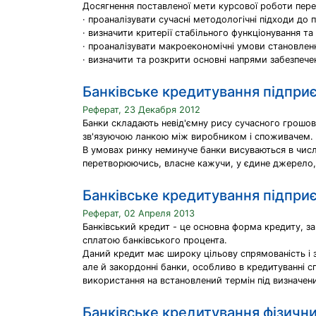
Досягнення поставленої мети курсової роботи пере
· проаналізувати сучасні методологічні підходи до 
· визначити критерії стабільного функціонування та
· проаналізувати макроекономічні умови становленн
· визначити та розкрити основні напрями забезпече
Банківське кредитування підпри
Реферат, 23 Декабря 2012
Банки складають невід'ємну рису сучасного грошов
зв'язуючою ланкою між виробником і споживачем.
В умовах ринку неминуче банки висуваються в числ
перетворюючись, власне кажучи, у єдине джерело
Банківське кредитування підпри
Реферат, 02 Апреля 2013
Банківський кредит - це основна форма кредиту, за
сплатою банківського процента.
Даний кредит має широку цільову спрямованість і за
але й закордонні банки, особливо в кредитуванні с
використання на встановлений термін під визначени
Банківське кредитування фізични