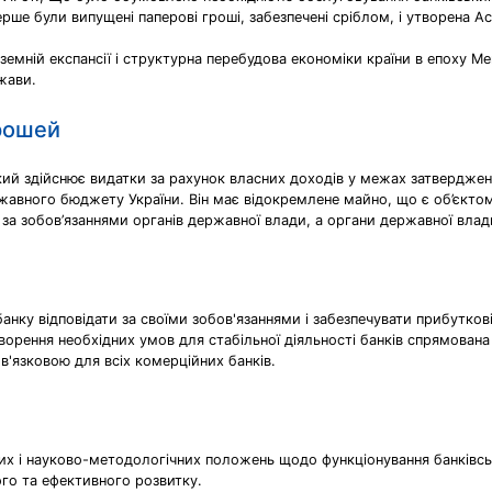
ерше були випущені паперові гроші, забезпечені сріблом, і утворена Ас
ноземній експансії і структурна перебудова економіки країни в епоху 
жави.
грошей
кий здійснює видатки за рахунок власних доходів у межах затвердже
вного бюджету України. Він має відокремлене майно, що є об’єктом 
 за зобов’язаннями органів державної влади, а органи державної влади
 банку відповідати за своїми зобов'язаннями і забезпечувати прибутко
ворення необхідних умов для стабільної діяльності банків спрямован
ов'язковою для всіх комерційних банків.
их і науково-методологічних положень щодо функціонування банківсь
ого та ефективного розвитку.