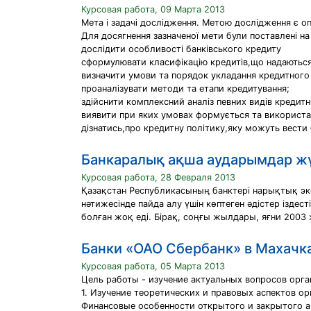
Курсовая работа, 09 Марта 2013
Мета і задачі дослідження. Метою дослідження є о
Для досягнення зазначеної мети були поставлені на 
дослідити особливості банківського кредиту
сформулювати класифікацію кредитів,що надаютьс
визначити умови та порядок укладання кредитного
проаналізувати методи та етапи кредитування;
здійснити комплексний аналіз певних видів кредитн
виявити при яких умовах формується та використан
дізнатись,про кредитну політику,яку можуть вести 
Банкаралық ақша аударымдар жү
Курсовая работа, 28 Февраля 2013
Қазақстан Республикасының банктері нарықтық эк
нәтижесінде пайда алу үшін көптеген әдістер іздест
болған жоқ еді. Бірақ, соңғы жылдары, яғни 2003 
Банки «ОАО Сбербанк» в Махачк
Курсовая работа, 05 Марта 2013
Цель работы - изучение актуальных вопросов орг
1. Изучение теоретических и правовых аспектов о
Финансовые особенности открытого и закрытого 