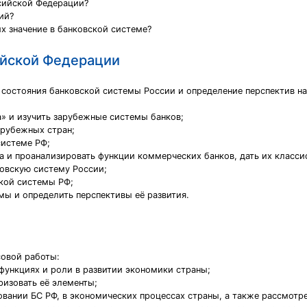
ссийской Федерации?
ий?
х значение в банковской системе?
ийской Федерации
 состояния банковской системы России и определение перспектив на
а» и изучить зарубежные системы банков;
арубежных стран;
системе РФ;
а и проанализировать функции коммерческих банков, дать их класс
ковскую систему России;
кой системы РФ;
ы и определить перспективы её развития.
совой работы:
, функциях и роли в развитии экономики страны;
ризовать её элементы;
овании БС РФ, в экономических процессах страны, а также рассмотр