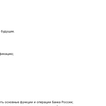
 будущее.
ификацию;
еть основные функции и операции Банка России;