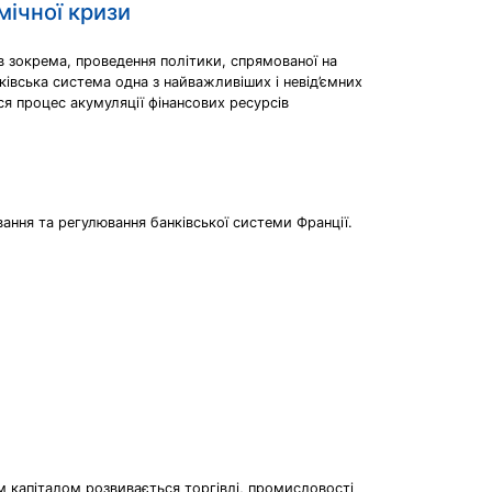
мічної кризи
ів зокрема, проведення політики, спрямованої на
івська система одна з найважливіших і невід’ємних
ся процес акумуляції фінансових ресурсів
ання та регулювання банківської системи Франції.
м капіталом розвивається торгівлі, промисловості