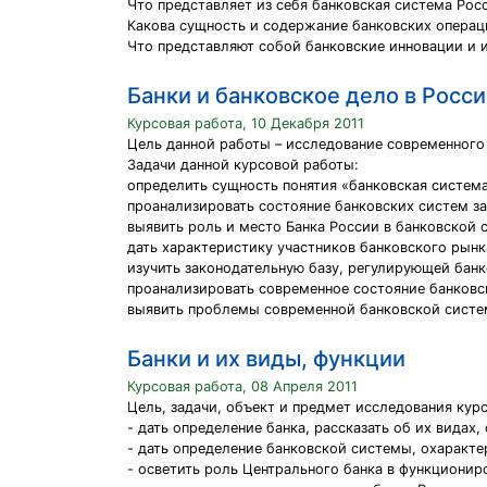
Что представляет из себя банковская система Ро
Какова сущность и содержание банковских операц
Что представляют собой банковские инновации и и
Банки и банковское дело в Росс
Курсовая работа, 10 Декабря 2011
Цель данной работы – исследование современного
Задачи данной курсовой работы:
определить сущность понятия «банковская систем
проанализировать состояние банковских систем з
выявить роль и место Банка России в банковской 
дать характеристику участников банковского рынк
изучить законодательную базу, регулирующей бан
проанализировать современное состояние банковс
выявить проблемы современной банковской систем
Банки и их виды, функции
Курсовая работа, 08 Апреля 2011
Цель, задачи, объект и предмет исследования кур
- дать определение банка, рассказать об их видах
- дать определение банковской системы, охаракте
- осветить роль Центрального банка в функционир