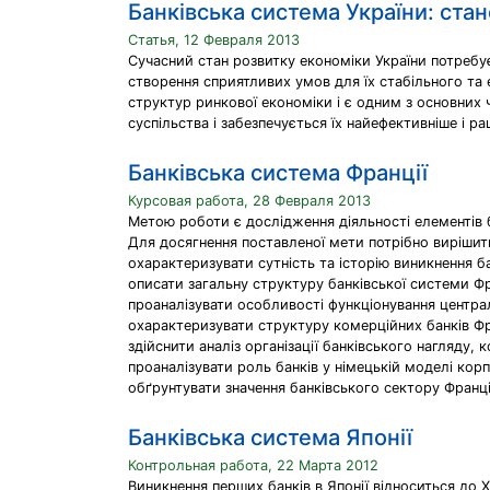
Банківська система України: ста
Статья, 12 Февраля 2013
Сучасний стан розвитку економіки України потребує
створення сприятливих умов для їх стабільного та
структур ринкової економіки і є одним з основних 
суспільства і забезпечується їх найефективніше і р
Банківська система Франції
Курсовая работа, 28 Февраля 2013
Метою роботи є дослідження діяльності елементів б
Для досягнення поставленої мети потрібно вирішит
охарактеризувати сутність та історію виникнення ба
описати загальну структуру банківської системи Фр
проаналізувати особливості функціонування центра
охарактеризувати структуру комерційних банків Фр
здійснити аналіз організації банківського нагляду, 
проаналізувати роль банків у німецькій моделі кор
обґрунтувати значення банківського сектору Франці
Банківська система Японії
Контрольная работа, 22 Марта 2012
Виникнення перших банків в Японії відноситься до 