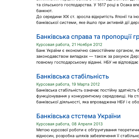
та сільського господарства. У 1617 році в Осака вп
банкнот.
До середини XIX ст. зросла відкритість Японії та і
банківської системи, яке йшло при активній дії дер
Банківська справа та пропорції 
Курсовая работа, 21 Ноября 2012
Банк України є економічно самостійним органом, я
законодавством випадках — також за рахунок Держа
повному господарському віданні. НБУ не відповідає
Банківська стабільність
Курсовая работа, 19 Марта 2012
Банківська стабільність означає постійну здатність
функціонування у конкурентному середовищі. На ст
банківської діяльності, яка впроваджена НБУ і є об
Банківська стстема України
Курсовая работа, 08 Апреля 2013
Метою курсової роботи є обґрунтування теоретичн
відносин, розробка шляхів забезпечення її стабільн