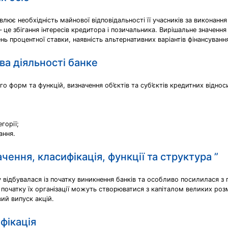
ює необхідність майнової відповідальності її учасників за виконання 
 це збігання інтересів кредитора і позичальника. Вирішальне значен
ень процентної ставки, наявність альтернативних варіантів фінансуванн
ва діяльності банкe
го форм та функцій, визначення об’єктів та суб’єктів кредитних відно
горії;
ання.
ачення, класифікація, функції та структура ”
у відбувалася із початку виникнення банків та особливо посилилася з п
 початку їх організації можуть створюватися з капіталом великих розмі
ий випуск акцій.
фікація