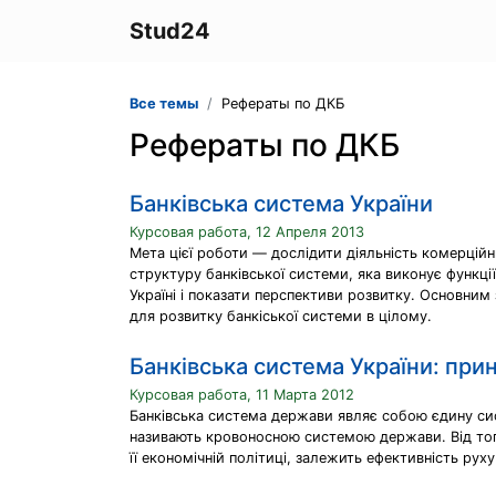
Stud24
Все темы
Рефераты по ДКБ
Рефераты по ДКБ
Банківська система України
Курсовая работа, 12 Апреля 2013
Мета цієї роботи — дослідити діяльність комерційн
структуру банківської системи, яка виконує функці
Україні і показати перспективи розвитку. Основним 
для розвитку банкіської системи в цілому.
Банківська система України: при
Курсовая работа, 11 Марта 2012
Банківська система держави являє собою єдину сист
називають кровоносною системою держави. Від того
її економічній політиці, залежить ефективність руху