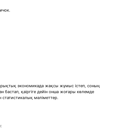
ичок.
 нарықтық экономикада жақсы жұмыс істеп, соның
дан бастап, қаіргіге дейін онша жоғары көлемде
ін статистикалық мәліметтер.
: