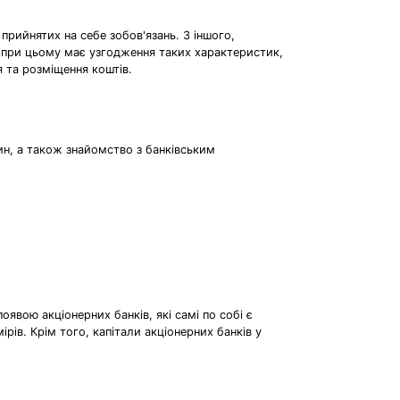
прийнятих на себе зобов'язань. З іншого,
ня при цьому має узгодження таких характеристик,
я та розміщення коштів.
син, а також знайомство з банківським
оявою акціонерних банків, які самі по собі є
рів. Крім того, капітали акціонерних банків у