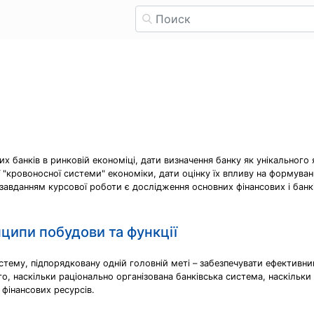
их банків в ринковій економіці, дати визначення банку як унікальног
ї "кровоносної системи" економіки, дати оцінку їх впливу на формуван
завданням курсової роботи є дослідження основних фінансових і банків
нципи побудови та функції
ему, підпорядковану одній головній меті – забезпечувати ефективний 
, наскільки раціонально організована банківська система, наскільки
 фінансових ресурсів.