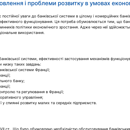
новлення і проблеми розвитку в умовах еконо
 постійної уваги до банківської системи в цілому і комерційних банк
 ефективного функціонування. Ця потреба обумовлюється тим, що банк
чинників політики економічного зростання. Адже через неї здійснюєть
аціональне використання.
анківської системи, ефективності застосування механізмів функціонув
и низку таких завдань:
нківської системи Франції;
анції;
льного банку;
анції;
контролю та регулювання в Франції;
поративного управління;
ї у спиянні розвитку малих та середніх підприємств.
XVII ст., Що було обумовлено необхідністю обслуговування банківськи