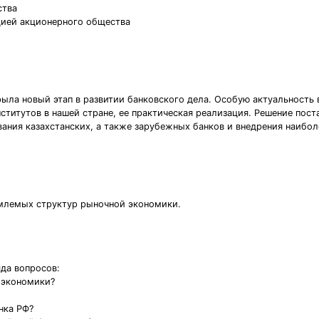
ства
цией акционерного общества
ыла новый этап в развитии банковского дела. Особую актуальность 
нститутов в нашей стране, ее практическая реализация. Решение пос
ания казахстанских, а также зарубежных банков и внедрения наибо
емлемых структур рыночной экономики.
да вопросов:
 экономики?
нка РФ?