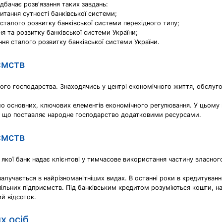
дбачає розв'язання таких завдань:
питання сутності банківської системи;
 сталого розвитку банківської системи перехідного типу;
я та розвитку банківської системи України;
ння сталого розвитку банківської системи України.
ємств
ого господарства. Знаходячись у центрі економічного життя, обслуг
о основних, ключових елементів економічного регулювання. У цьому 
, що поставляє народне господарство додатковими ресурсами.
ємств
 якої банк надає клієнтові у тимчасове використання частину власного
лучається в найрізноманітніших видах. В останні роки в кредитуванні
пільних підприємств. Під банківським кредитом розуміються кошти, на
й відсоток.
х осіб