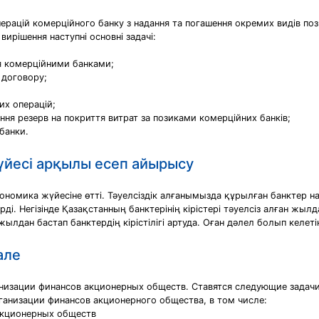
перацій комерційного банку з надання та погашення окремих видів поз
вирішення наступні основні задачі:
я комерційними банками;
 договору;
их операцій;
ня резерв на покриття витрат за позиками комерційних банків;
банки.
йесі арқылы есеп айырысу
ономика жүйесіне өтті. Тәуелсіздік алғанымызда құрылған банктер
ірді. Негізінде Қазақстанның банктерінің кірістері тәуелсіз алған жыл
жылдан бастап банктердің кірістілігі артуда. Оған дәлел болып келет
але
анизации финансов акционерных обществ. Ставятся следующие задачи
рганизации финансов акционерного общества, в том числе:
акционерных обществ