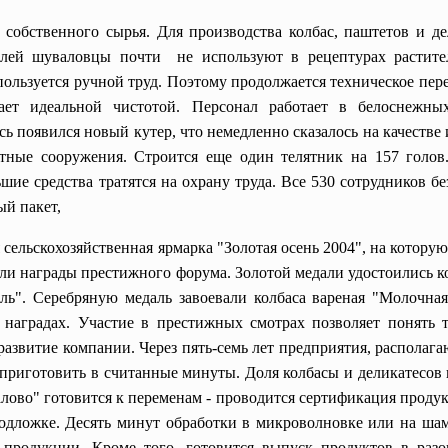
 собственного сырья. Для производства колбас, паштетов и д
елей шуваловцы почти не используют в рецептурах растите
спользуется ручной труд. Поэтому продолжается техническое пер
ает идеальной чистотой. Персонал работает в белоснежны
ь появился новый кутер, что немедленно сказалось на качестве 
тные сооружения. Строится еще один телятник на 157 голов.
ие средства тратятся на охрану труда. Все 530 сотрудников б
ый пакет,
я
сельскохозяйственная ярмарка "Золотая осень 2004", на кото
или награды престижного форума. Золотой медали удостоились к
ь". Серебряную медаль завоевали колбаса вареная "Молочная
 наградах. Участие в престижных смотрах позволяет понять 
азвитие компании. Через пять-семь лет предприятия, располаг
приготовить в считанные минуты. Доля колбасы и деликатесов 
ово" готовится к переменам - проводится сертификация продук
одложке. Десять минут обработки в микроволновке или на шам
 продукции. Кроме того, готовится выпуск продуктов в разо