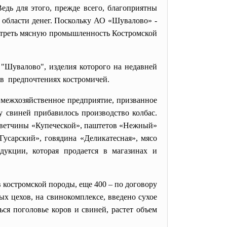
едь для этого, прежде всего, благоприятны
я области денег. Поскольку АО «Шувалово» -
смотреть мясную промышленность Костромской
"Шувалово", изделия которого на недавней
о в предпочтениях костромичей.
межхозяйственное предприятие, призванное
у свиней прибавилось производство колбас.
– ветчины «Купеческой», паштетов «Нежный»
усарский», говядина «Деликатесная», мясо
дукции, которая продается в магазинах и
 костромской породы, еще 400 – по договору
х цехов, на свинокомплексе, введено сухое
ся поголовье коров и свиней, растет объем