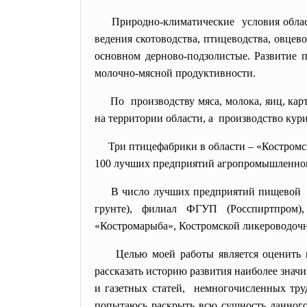
Природно-климатические условия облас
ведения скотоводства, птицеводства, овцев
основном дерново-подзолистые. Развитие 
молочно-мясной продуктивности.
По производству мяса, молока, яиц, к
на территории области, а производство кур
Три птицефабрики в области – «Костромс
100 лучших предприятий агропромышленног
В число лучших предприятий пищевой 
грунте), филиал ФГУП (Росспиртпром),
«Костромарыба», Костромской ликероводочн
Целью моей работы является оценить
рассказать историю развития наиболее зна
и газетных статей, немногочисленных труд
попытаюсь раскрыть всю сущность данного 