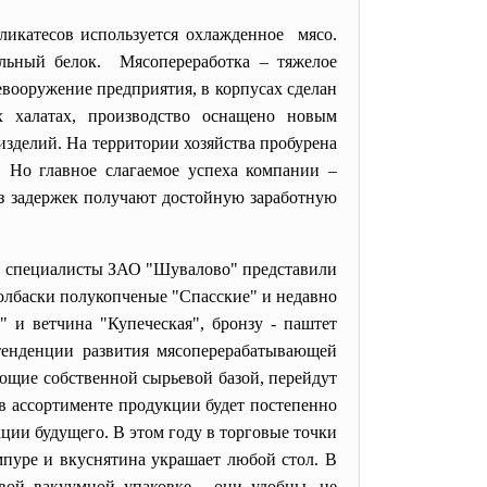
еликатесов используется охлажденное мясо.
льный белок. Мясопереработка – тяжелое
евооружение предприятия, в корпусах сделан
х халатах, производство оснащено новым
изделий. На территории хозяйства пробурена
 Но главное слагаемое успеха компании –
ез задержек получают достойную заработную
рую специалисты ЗАО "Шувалово" представили
олбаски полукопченые "Спасские" и недавно
" и ветчина "Купеческая", бронзу - паштет
тенденции развития мясоперерабатывающей
ающие собственной
сырьевой базой, перейдут
в ассортименте продукции будет постепенно
ции будущего. В этом году в торговые точки
пуре и вкуснятина украшает любой стол. В
вой вакуумной упаковке - они удобны, не