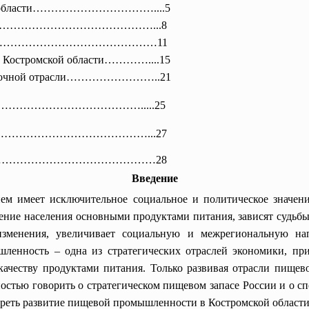
ской области………………………
……....5
……………………………………………
……...8
а»…………………………………………
……11
 в Костромской области…………....15
 молочной отрасли……………………..21
…………………
………………….....25
ы………………………………………………..
.27
……………………
……………………28
Введение
ем имеет исключительное социальное и политическое значени
ние населения основными продуктами питания, зависят судьбы
изменения, увеличивает социальную и межрегиональную нап
шленность – одна из стратегических отраслей экономики, пр
качеству продуктами питания. Только развивая отрасли пище
нностью говорить о стратегическом пищевом запасе России и о 
треть развитие пищевой промышленности в Костромской области