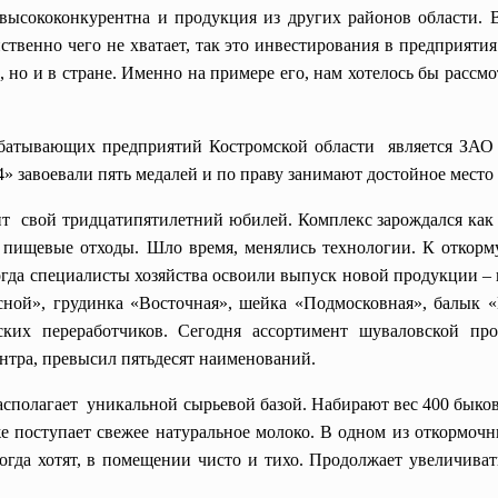
 высококонкурентна и продукция из других районов области. В
твенно чего не хватает, так это инвестирования в предприяти
и, но и в стране. Именно на примере его, нам хотелось бы рас
абатывающих предприятий Костромской
области является ЗАО 
4» завоевали пять медалей и по праву занимают достойное мест
 свой тридцатипятилетний юбилей. Комплекс зарождался как 
 пищевые отходы. Шло время, менялись технологии. К откорм
огда специалисты хозяйства освоили выпуск новой продукции 
ной», грудинка «Восточная», шейка «Подмосковная», балык «Г
ких переработчиков. Сегодня ассортимент шуваловской про
нтра, превысил пятьдесят наименований.
сполагает уникальной сырьевой базой. Набирают вес 400 быков
е поступает свежее натуральное молоко. В одном из откормочны
огда хотят, в помещении чисто и тихо. Продолжает увеличивать