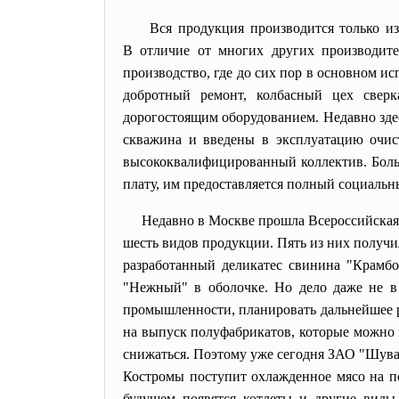
Вся продукция производится только из
В отличие от многих других производит
производство, где до сих пор в основном и
добротный ремонт, колбасный цех сверк
дорогостоящим оборудованием. Недавно здес
скважина и введены в эксплуатацию очис
высококвалифицированный коллектив. Больш
плату, им предоставляется полный социальн
Недавно в Москве прошла Всероссийска
шесть видов продукции. Пять из них получ
разработанный деликатес свинина "Крамбол
"Нежный" в оболочке. Но дело даже не в
промышленности, планировать дальнейшее р
на выпуск полуфабрикатов, которые можно 
снижаться. Поэтому уже сегодня ЗАО "Шувал
Костромы поступит охлажденное мясо на п
будущем появятся котлеты и другие виды