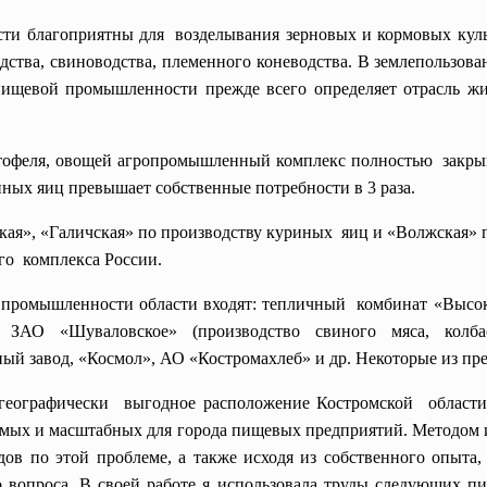
ти благоприятны для возделывания зерновых и кормовых культ
одства, свиноводства, племенного коневодства. В землепользова
пищевой промышленности прежде всего определяет отрасль жив
артофеля, овощей агропромышленный комплекс полностью закр
иных яиц превышает собственные потребности в 3 раза.
кая», «Галичская» по производству куриных яиц и «Волжская» п
о комплекса России.
промышленности области входят: тепличный комбинат «Высо
 ЗАО «Шуваловское» (производство свиного мяса, колба
ый завод, «Космол», АО «Костромахлеб» и др. Некоторые из пр
 географически выгодное расположение Костромской област
чимых и масштабных для города пищевых предприятий. Методом
ов по этой проблеме, а также исходя из собственного опыта
вопроса. В своей работе я использовала труды следующих пис