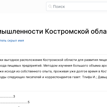
мышленности Костромской обла
атель скрыл имя
ски выгодное расположение Костромской области для развития пищ
рода пищевых предприятий. Методом изучения большого объема архи
же исходя из собственного опыта, проживая уже долгое время в Ко
руды следующих писателей и корреспондентов газет: Тлифа И.; Давыдо
…………..3
и……………………………....5