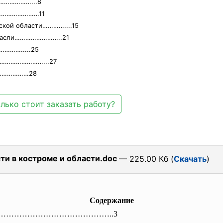
………………...8
………………………11
ской области…………....15
отрасли……………………..21
…….....25
………………………...27
………………28
лько стоит заказать работу?
и в костроме и области.doc
— 225.00 Кб (
Скачать
)
Содержание
……………………
…………………..3