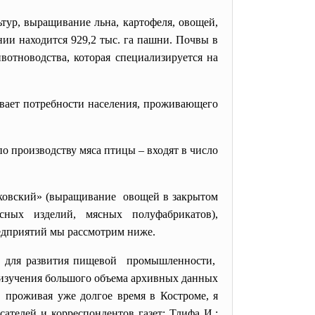
ур, выращивание льна, картофеля, овощей,
нии находится 929,2 тыс. га пашни. Почвы в
отноводства, которая специализируется на
ывает потребности
населения, проживающего
о производству мяса птицы – входят в число
ковский» (выращивание овощей в закрытом
сных изделий, мясных полуфабрикатов),
едприятий мы рассмотрим ниже.
и для развития пищевой промышленности,
 изучения большого объема архивных данных
, проживая уже долгое время в Костроме, я
ателей и корреспондентов газет: Тлифа И.;