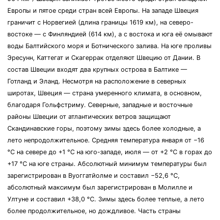
Европы и пятое среди стран всей Европы. На западе Швеция
граничит с Норвегией (длина границы 1619 км), на северо-
востоке — с Финляндией (614 км), а с востока и юга её омывают
воды Балтийского моря и Ботнического залива. На юге проливы
Эресунн, Каттегат и Скагеррак отделяют Швецию от Дании. В
состав Швеции входят два крупных острова в Балтике —
Готланд и Эланд. Несмотря на расположение в северных
широтах, Швеция — страна умеренного климата, в основном,
благодаря Гольфстриму. Северные, западные и восточные
районы Швеции от атлантических ветров защищают
Скандинавские горы, поэтому зимы здесь более холодные, а
лето непродолжительное. Средняя температура января от −16
°C на севере до +1 °C на юго-западе, июля — от +2 °C в горах до
+17 °C на юге страны. Абсолютный минимум температуры был
зарегистрирован в Вуоггатйолме и составил −52,6 °C,
абсолютный максимум был зарегистрирован в Молилле и
Ултуне и составил +38,0 °C. Зимы здесь более теплые, а лето
более продолжительное, но дождливое. Часть страны