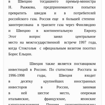
в Швецию тогдашнего премьер-
министра
Н. Рыжкова, предпринимаются
попытки
превратить шведов и в
потребителей
российского газа. Россия еще в большей степени
заинтересована в транзите газа через
Финляндию
и Швецию в континентальную Европу.
Этот вопрос занял центральное
место на межгосударственной встрече 1997 года,
когда Стокгольм с официальным визитом посетил
Борис Ельцин.
Швеция также является
поставщиком
инвестиций в Россию. По статистике Росстата за
1996-1998 годы, Швеция входит
в десятку крупнейших
иностранных
инвесторов в России, занимая
в ней шестое место, опережая
итальянские, французские,
японские
капиталовложения. Причем сконцентрированы