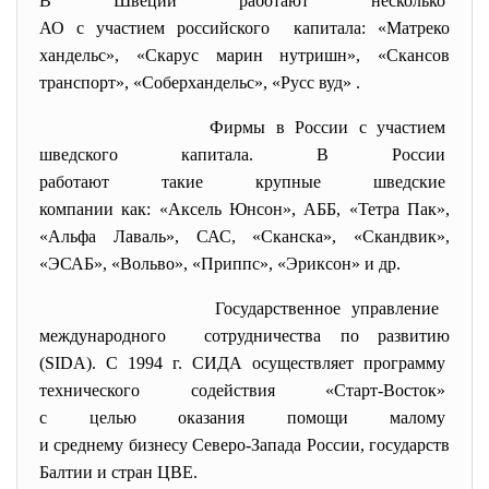
В Швеции работают несколько
АО с участием российского капитала: «Матреко
хандельс», «Скарус марин нутришн», «Скансов
транспорт», «Соберхандельс», «Русс вуд» .
Фирмы в России с участием
шведского капитала. В России
работают такие крупные
шведские
компании как: «Аксель Юнсон», АББ, «Тетра Пак»,
«Альфа Лаваль», САС, «Сканска», «Скандвик»,
«ЭСАБ», «Вольво», «Приппс», «Эриксон» и др.
Государственное управление
международного сотрудничества по развитию
(SIDA). С 1994 г. СИДА осуществляет
программу
технического содействия «
Старт-Восток»
с целью оказания помощи
малому
и среднему бизнесу Северо-
Запада России, государств
Балтии и стран ЦВЕ.