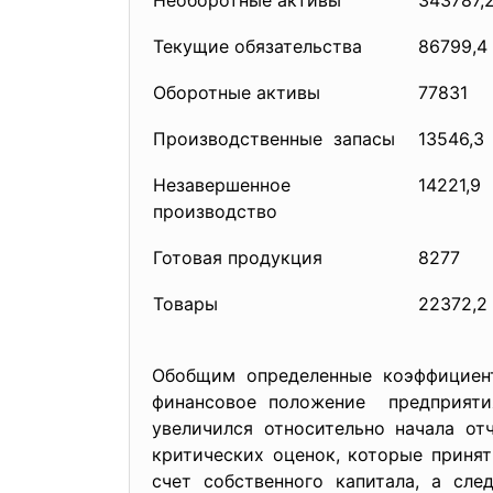
Необоротные активы
343787,
Текущие обязательства
86799,4
Оборотные активы
77831
Производственные запасы
13546,3
Незавершенное
14221,9
производство
Готовая продукция
8277
Товары
22372,2
Обобщим определенные коэффициент
финансовое положение предприяти
увеличился относительно начала от
критических оценок, которые приня
счет собственного капитала, а сле