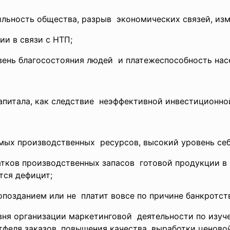
ильность общества, разрыв экономических связей, изм
и в связи с НТП;
ень благосостояния людей и платежеспособность
нас
апитала, как следствие неэффективной инвестиционн
мых производственных ресурсов, высокий уровень се
атков производственных
запасов готовой продукции в 
тся дефицит;
 опозданием или не платит вовсе по причине
банкротст
овня организации
маркетинговой деятельности по изу
тфеля заказов, повышения
качества, выработки ценово