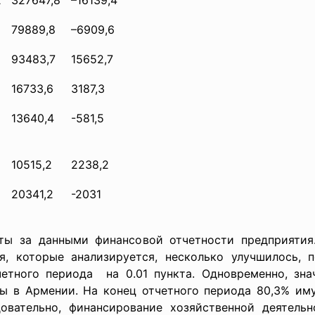
2
327647,8
–16139,4
79889,8
–6909,6
93483,7
15652,7
16733,6
3187,3
13640,4
-581,5
10515,2
2238,2
20341,2
-2031
ы за данными финансовой отчетности предприятия.
я, которые анализируется, несколько улучшилось,
четного периода на 0.01 пункта. Одновременно, з
ты в Армении. На конец отчетного периода 80,3% им
довательно, финансирование хозяйственной деятель