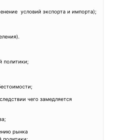
енение условий экспорта и импорта);
еления).
ой
политики;
бестоимости;
следствии чего замедляется
ва;
чению
рынка
й политики;