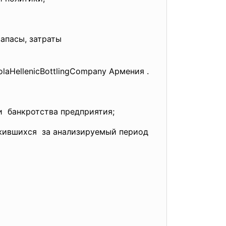
запасы, затраты
olaHellenicBottlingCompany Армения .
и банкротства предприятия;
жившихся за анализируемый период