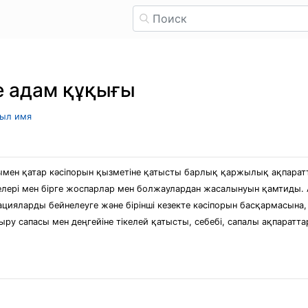
е адам құқығы
рыл имя
сонымен қатар кәсіпорын қызметіне қатысты барлық қаржылық ақпарат
лелері мен бірге жоспарлар мен болжаулардан жасалынуын қамтиды. 
ияларды бейнелеуге және бірінші кезекте кәсіпорын басқармасына, 
тыру сапасы мен деңгейіне тікелей қатысты, себебі, сапалы ақпарат