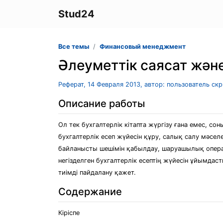
Stud24
Все темы
Финансовый менеджмент
Әлеуметтік саясат жән
Реферат, 14 Февраля 2013, автор: пользователь ск
Описание работы
Ол тек бухгалтерлік кітапта жүргізу ғана емес, 
бухгалтерлік есеп жүйесін құру, салық салу мәсе
байланысты шешімін қабылдау, шаруашылық операц
негізделген бухгалтерлік есептің жүйесін ұйымдас
тиімді пайдалану қажет.
Содержание
Кіріспе