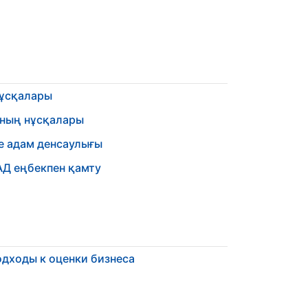
нұсқалары
оның нұсқалары
е адам денсаулығы
АД еңбекпен қамту
дходы к оценки бизнеса