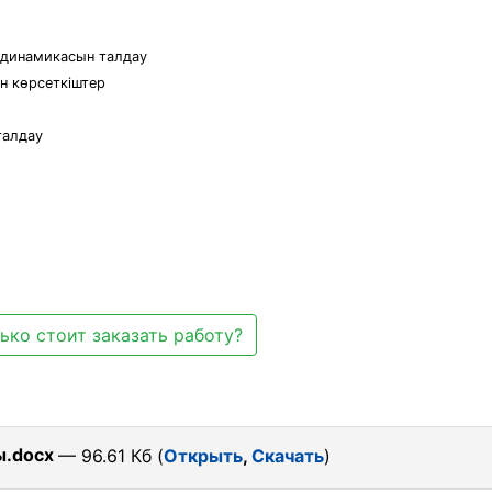
 динамикасын талдау
ын көрсеткіштер
 талдау
ько стоит заказать работу?
ы.docx
— 96.61 Кб (
Открыть
,
Скачать
)