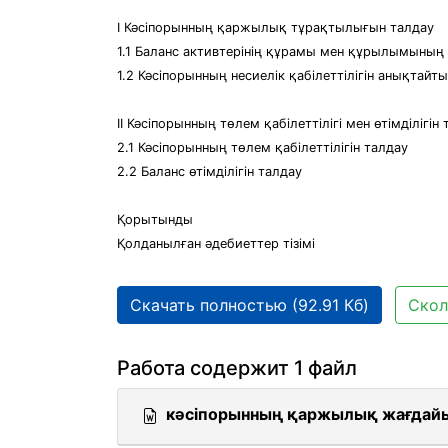
І Кәсіпорынның қаржылық тұрақтылығын талдау
1.1 Баланс активтерінің құрамы мен құрылымының
1.2 Кәсіпорынның несиелік қабілеттілігін анықтайт
ІІ Кәсіпорынның төлем қабілеттілігі мен өтімділігін
2.1 Кәсіпорынның төлем қабілеттілігін талдау
2.2 Баланс өтімділігін талдау
Қорытынды
Қолданылған әдебиеттер тізімі
Скачать полностью (92.91 Кб)
Скол
Работа содержит 1 файл
кәсіпорынның қаржылық жағдай