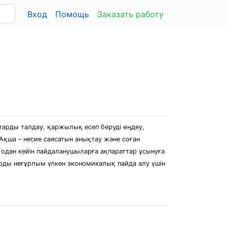
Вход
Помощь
Заказать работу
тарды талдау, қаржылық есеп беруді өңдеу,
Ақша – несие саясатын анықтау және соған
одан кейін пайдаланушыларға ақпараттар ұсынуға
тарды неғұрлым үлкен экономикалық пайда алу үшін