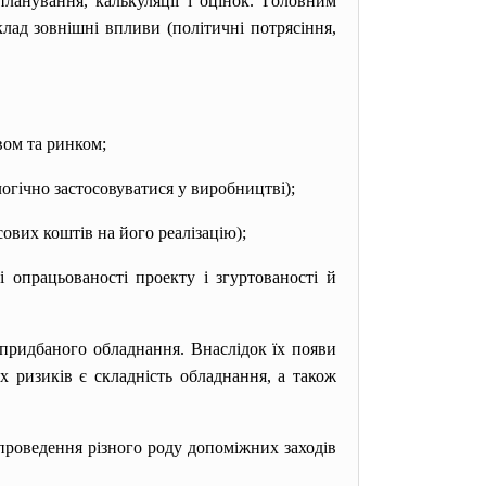
ланування, калькуляції і оцінок. Головним
лад зовнішні впливи (політичні потрясіння,
вом та ринком;
огічно застосовуватися у виробництві);
ових коштів на його реалізацію);
і опрацьованості проекту і згуртованості й
ї придбаного обладнання. Внаслідок їх появи
 ризиків є складність обладнання, а також
проведення різного роду допоміжних заходів