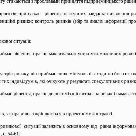
кту стикаються з проблемами прийняття підприємницького рішенн
роектів припускає рішення наступних завдань: виявлення риз
енційні ризики; контроль ризиків (збір та аналіз інформації пр
кової ситуації:
приймає рішення, прагне максимально уникнути можливих ризикі
зустріч ризику, він приймає лише мінімальні заходи по його стра
я тих індивідуумів, які очікують у результаті спекулятивних ризик
риймає рішення, прагне до оптимізації витрат на ризик і намагаєт
в, як правило, закріплюється в проектному контракті.
 ризикової ситуації залежить в основному від рівня інформова
, с. 54-61]