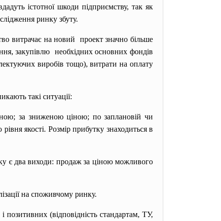
дадуть істотної шкоди підприємству, так як
слідження ринку збуту.
тво витрачає на новий проект значно більше
ення, закупівлю необхідних основних фондів
мплектуючих виробів тощо), витрати на оплату
икають такі ситуації:
іною; за зниженою ціною; по заплановій чи
івня якості. Розмір прибутку знаходиться в
дку є два виходи: продаж за ціною можливого
лізації на споживчому ринку.
 і позитивних (відповідність стандартам, ТУ,