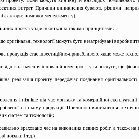
єю проекту. Вони можуть виникнути внаслідок помилкового п
роектних витрат. Причини виникнення бувають різними, наприк
ішні фактори; помилки менеджменту).
ійних проектів здійснюється за такими принципами:
 що оригінальні технології можуть бути незатребувані виробницт
нова продукція стає інвестиційно-привабливою, якщо може технол
повідність значення інноваційному проекту та послуги, що фінанс
ішна реалізація проекту передбачає поєднання оригінальності 
товлення і пізніше під час монтажу та комерційної експлуатаці
иробленої на ньому продукції. Причиною виникнення технічних
вих систем та технологій;
равильно враховано час на виконання певних робіт, а також на 
і поїздки і т.д.)