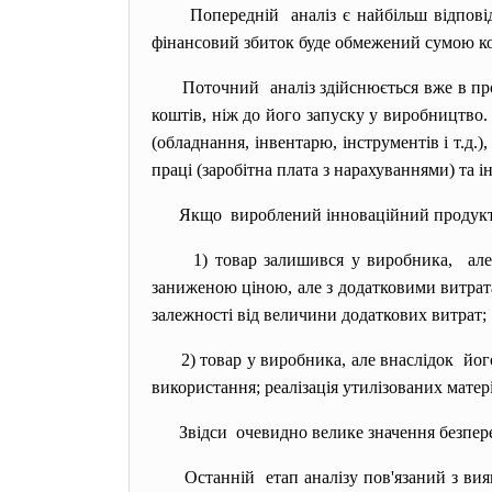
Попередній аналіз є найбільш відповід
фінансовий збиток буде обмежений сумою кош
Поточний аналіз здійснюється вже в пр
коштів, ніж до його запуску у виробництво
(обладнання, інвентарю, інструментів і т.д.
праці (заробітна плата з нарахуваннями) та ін
Якщо вироблений інноваційний продукт не
1) товар залишився у виробника, ал
заниженою ціною, але з додатковими витрат
залежності від величини додаткових витрат;
2) товар у виробника, але
внаслідок йог
використання; реалізація утилізованих матері
Звідси очевидно велике значення безпере
Останній етап аналізу пов'язаний з вияв