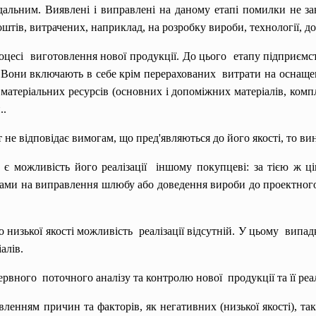
альним. Виявлені і виправлені на даному етапі помилки не зав
тів, витрачених, наприклад, на розробку вироби, технології, до
оцесі виготовлення нової продукції. До цього етапу підприємс
. Вони включають в себе крім перерахованих витрати на оснащ
), матеріальних ресурсів (основних і допоміжних матеріалів, ко
..
 відповідає вимогам, що пред'являються до його якості, то вин
е є можливість його
реалізації іншому покупцеві: за тією ж ц
ами на виправлення шлюбу або доведення вироби до проектного р
о низької якості
можливість реалізації відсутній. У цьому випа
алів.
рвного поточного аналізу та контролю нової продукції та її реа
ленням причин та факторів, як негативних (низької якості), так