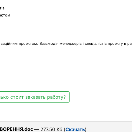
тів
оектом
новаційним проектом. Взаємодія менеджерів і спеціалістів проекту в р
ько стоит заказать работу?
ТВОРЕННЯ.doc
— 277.50 Кб (
Скачать
)