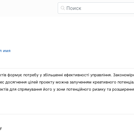
ыл имя
ктів формує потребу у збільшенні ефективності управління. Закономір
цес досягнення цілей проекту можна залученням креативного потенціа
ктів для спрямування його у зони потенційного ризику та розширенн
у