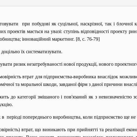
вувати при побудові як суцільної, наскрізної, так і блочної к
х проектів мається на увазі: ступінь відповідності проекту ринк
робництва; інноваційний маркетинг. [8, с. 76-79]
доцільно їх систематизувати.
вати ризик незатребуваності нової продукції, нового проектного 
ймовірність втрат для підприємства-виробника внаслідок можливо
ічної та моральної шкоди, завданої фірм з даної причини внаслі
ить до категорії змішаного і пов'язаний як з невизначеністю зо
укцію.
в періоді попереднього виробництва, коли підприємство ще не 
вірність) втрат, що виникають при прийнятті та реалізації екон