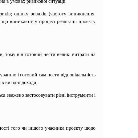
я в умовах ризикової ситуації.
иків; оцінку ризиків (частоту виникнення,
о що виникають у процесі реалізації проекту
в, тому він готовий нести великі витрати на
хуванню і готовий сам нести відповідальність
ів вигідні доходи;
ься зважено застосовувати різні інструменти і
ності того чи іншого учасника проекту щодо