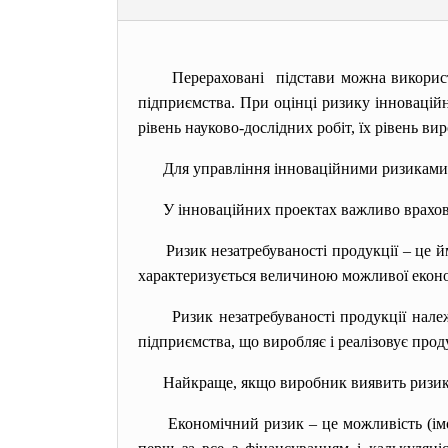
Перераховані підстави можна використо
підприємства. При оцінці ризику інноваційни
рівень науково-дослідних робіт, їх рівень ви
Для управління інноваційними ризиками 
У інноваційних проектах важливо врахову
Ризик незатребуваності продукції – це 
характеризується величиною можливої економ
Ризик незатребуваності продукції належ
підприємства, що виробляє і реалізовує прод
Найкраще, якщо виробник виявить ризик 
Економічний ризик – це можливість (імо