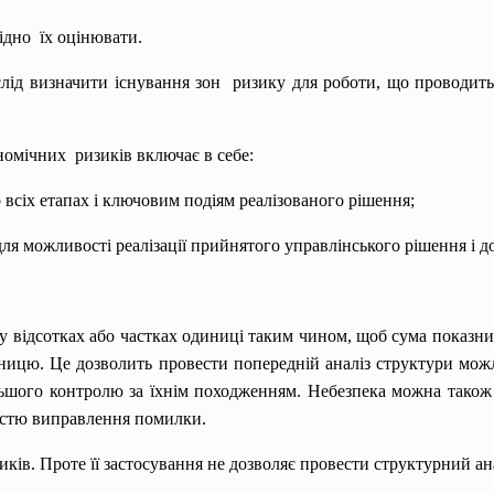
ідно їх оцінювати.
лід визначити існування зон ризику для роботи, що проводиться
омічних ризиків включає в себе:
 всіх етапах і ключовим подіям реалізованого рішення;
ля можливості реалізації прийнятого управлінського рішення і д
у відсотках або частках одиниці таким чином, щоб сума показник
ницю. Це дозволить провести попередній аналіз структури мож
льшого контролю за їхнім походженням. Небезпека можна також т
вістю виправлення помилки.
ків. Проте її застосування не дозволяє провести структурний ана