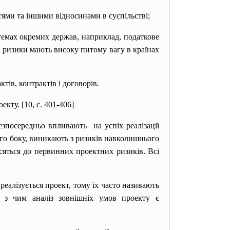
тями та іншими відносинами в суспільстві;
стемах окремих держав, наприклад, податкове
і ризики мають високу питому вагу в країнах
ів, контрактів і договорів.
кту. [10, с. 401-406]
езпосередньо
впливають на успіх реалізації
ого боку, виникають з ризиків навколишнього
сяться до первинних проектних ризиків. Всі
еалізується проект, тому їх часто називають
у з чим аналіз зовнішніх умов проекту є