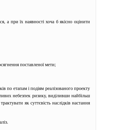
, а при їх наявності хоча б якісно оцінити
осягнення поставленої мети;
ів по етапам і подіям реалізованого проекту
ливих небезпек ризику, виділивши найбільш
рактувати як суттєвість наслідків настання
ліз.