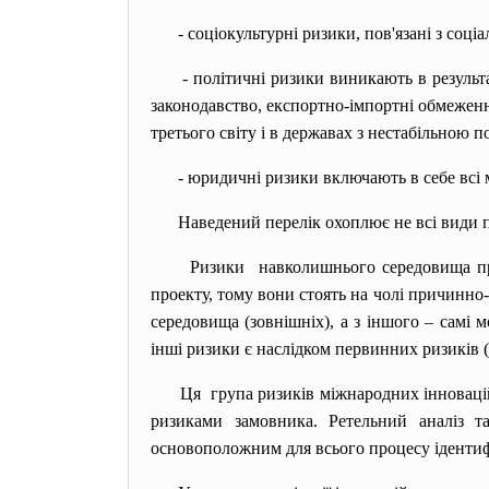
- соціокультурні ризики, пов'язані з со
- політичні ризики виникають в результ
законодавство, експортно-імпортні обмеженн
третього світу і в державах з нестабільною 
- юридичні ризики включають в себе всі 
Наведений перелік охоплює не всі види пр
Ризики навколишнього середовища п
проекту, тому вони стоять на чолі причинно
середовища (зовнішніх), а з іншого – самі
інші ризики є наслідком первинних ризиків (р
Ця група ризиків міжнародних
інноваці
ризиками замовника. Ретельний аналіз т
основоположним для всього процесу ідентиф