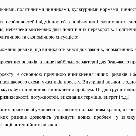
ціальними, політичними чинниками, культурними нормами, ціннос
аті особливостей і відмінностей в політичних і економічних си
я, небезпеки військових дій і політичних переворотів. Політичн
політичною та економічною ситуацією;
можливі ризики, що виникають внаслідок законів, нормативних акт
оектних ризиків, а лише найбільш характерні для будь-якого прое
роекту є основною причиною виникнення інших ризиків і б
-наслідкового схеми учасників проекту. Внутрішні ризики, з одн
 можуть бути причиною виникнення проблем. Ці дві групи відно
изики якості, потужностей, виконання термінів, витрат і т.д.).
йних проектів обумовлена загальним положенням країни, в якій р
аких ризиків дозволить уникнути нових проблем, у зв'язк
ікації потенційних ризиків.