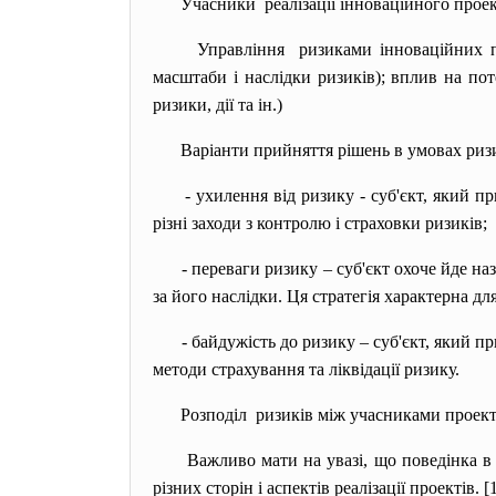
Учасники реалізації інноваційного прое
Управління ризиками інноваційних п
масштаби і наслідки ризиків); вплив на пот
ризики, дії та ін.)
Варіанти прийняття рішень в умовах ризи
- ухилення від ризику - суб'єкт, який 
різні заходи з контролю і страховки ризиків;
- переваги ризику – суб'єкт охоче йде на
за його наслідки. Ця стратегія характерна дл
- байдужість до ризику – суб'єкт, який п
методи страхування та ліквідації ризику.
Розподіл ризиків між учасниками проекті
Важливо мати на увазі, що поведінка в
різних сторін і аспектів реалізації проектів. [1