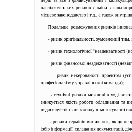
перш за все з фінансуванням і калькуляці
наслідком таких ризиків є зміна загальноп
місцеве законодавство і т.д., а також внутр
Подальше розмежування ризиків інновац
- ризик оригінальності, зумовлений тим,
- ризик технологічної "неадекватності (
- ризик фінансової неадекватності (невід
- ризик некерованості проектом (усп
професіоналізму управлінської команди);
- технічні ризики можливі в ході виго
знижується якість роботи обладнання та в
недосвідченість персоналу в застосуванні но
- ризики термінів виникають, якщо неп
(збір інформації, складання документації, ділов