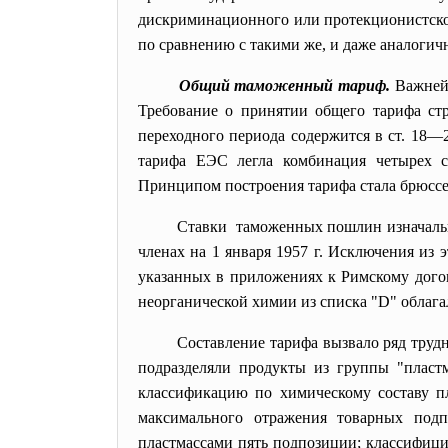
дискриминационного или протекционистског
по сравнению с такими же, и даже аналогич
Общий таможенный тариф.
Важнейш
Требование о принятии общего тарифа ст
переходного периода содержится в ст. 18—
тарифа ЕЭС легла комбинация четырех с
Принципом построения тарифа стала брюссе
Ставки таможенных пошлин изначальн
членах на 1 января 1957 г. Исключения из 
указанных в приложениях к Римскому дого
неорганической химии из списка "D" облага
Составление тарифа вызвало ряд труд
подразделяли продукты из группы "пластм
классификацию по химическому составу пл
максимального отражения товарных подп
пластмассами пять подпозиции; классифици