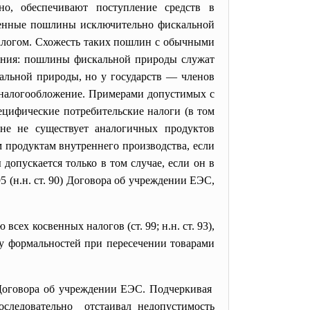
о, обеспечивают поступление средств в
женные пошлины исключительно фискальной
алогом. Схожесть таких пошлин с обычными
жения: пошлины фискальной природы служат
альной природы, но у государств — членов
е налогообложение. Примерами допустимых с
ецифические потребительские налоги (в том
ане не существует аналогичных продуктов
 продуктам внутреннего производства, если
допускается только в том случае, если он в
5 (н.н. ст. 90) Договора об учреждении ЕЭС,
х косвенных налогов (ст. 99; н.н. ст. 93),
су формальностей при пересечении товарами
. Договора об учреждении ЕЭС. Подчеркивая
следовательно отстаивал недопустимость