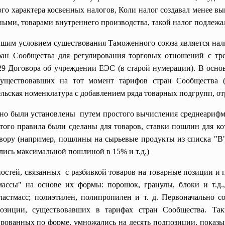
о характера косвенных налогов, Коли налог создавал менее в
ными, товарами внутреннего производства, такой налог подлежа
им условием существования Таможенного союза является нал
ран Сообщества для регулирования торговых отношений с тре
29 Договора об учреждении ЕЭС (в старой нумерации). В осно
уществовавших на тот момент тарифов стран Сообщества (
льская номенклатура с добавлением ряда товарных подгрупп, 
о были установлены путем простого вычисления среднеарифмет
этого правила были сделаны для товаров, ставки пошлин для к
вору (например, пошлины на сырьевые продукты из списка "
лись максимальной пошлиной в 15% и т.д.)
ностей, связанных с разбивкой товаров на товарные позиции и 
ассы" на основе их формы: порошок, гранулы, блоки и т.д.,
астмасс; полиэтилен, полипропилен и т. д. Первоначально 
озиции, существовавших в тарифах стран Сообщества. Та
рованных по форме, умножались на десять подпозиции, показ