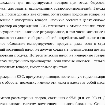
ложение для импортируемых товаров при этом, безусловн
лужат для защиты национальных товаропроизводителей. Тамо
ов, производимых вне страны, облагающей подобные товары н
ительно с импортных товаров. Различие состоит в целях обло
Договор об учреждении ЕЭС призывает к отмене пошлин фиск
 осуществлять налоговое регулирование, в том числе косвенно
являются налоги с оборота, общий потребительский налог и сп
нное обложение импортируемого продукта, даже если в стр
ний косвенный налог не должен создавать преимущества другим
портный продукт. Потребительский налог на импортные товары 
рам внутреннего производства, если таковые имеются. Статья 9
ортных товаров, имеет прямое действие.
еждении ЕЭС, предусматривающих постепенную гармонизацию все
м с оборота, поскольку именно эти налоги влекут за собой мас
еров рассмотрения споров, связанных с 95-й (н.н. ст. 90) ст
устанавливать систему
внутреннего налогообложения, Суд по