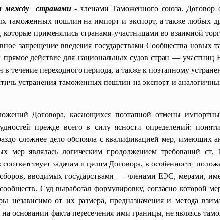
н между странами
- членами Таможенного союза. Договор о
вых таможенных пошлин на импорт и экспорт, а также любых д
, которые применялись странами-участницами во взаимной торг
условное запрещение введения государствами Сообщества новых
й прямое действие для национальных судов стран — участниц 
в течение переходного периода, а также к поэтапному устра
тичь устранения таможенных пошлин на экспорт и аналогичных ме
оложений
Договора, касающихся поэтапной отмены импортн
удностей прежде всего в силу ясности определений: понят
раздо сложнее дело обстояла с квалификацией мер, имеющих
х мер являлась логическим продолжением требований ст. 12
оответствует задачам и целям Договора, в особенности поло
 сборов, вводимых государствами — членами ЕЭС, мерами, и
 сообществ. Суд выработал формулировку, согласно которой
ы независимо от их размера, предназначения и метода взима
 на основании факта пересечения ими границы, не являясь т