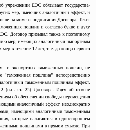
б учреждении ЕЭС обязывает государства-
ругих мер, имеющих аналогичный эффект, и
овле на момент подписания Договора. Текст
 таможенных пошлин и согласно букве и духу
ЕЭС. Договор призывал также к поэтапному
нению мер, имеющих аналогичный импортным
р в течение 12 лет, т. е. до конца первого
ых и экспортных таможенных пошлин, не
ие "таможенная пошлина" непосредственно
 аналогичный таможенным пошлинам эффект.
 (н.н. ст. 25) Договора. Идея об отмене
жениям об обеспечении свободы перемещения
меющими аналогичный эффект, неоднократно
 мерами, имеющими аналогичный таможенным
ния, которые налагаются в одностороннем
аможенными пошлинами в прямом смысле. При