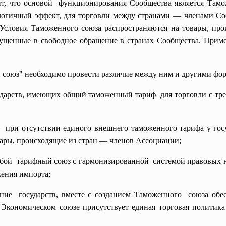
ласит, что основой функционирования Сообщества является Та
гичный эффект, для торговли между странами — членами Со
 Условия Таможенного союза распространяются на товары, про
пущенные в свободное обращение в странах Сообщества. Приме
 союз" необходимо провести различие между ним и другими фо
ударств, имеющих общий таможенный тариф для торговли с тр
 при отсутствии единого внешнего таможенного тарифа у го
вары, происходящие из стран — членов Ассоциации;
обой тарифный союз с гармонизированной системой правовых н
жения импорта;
ние государств, вместе с созданием Таможенного союза об
 Экономическом союзе присутствует единая торговая политика