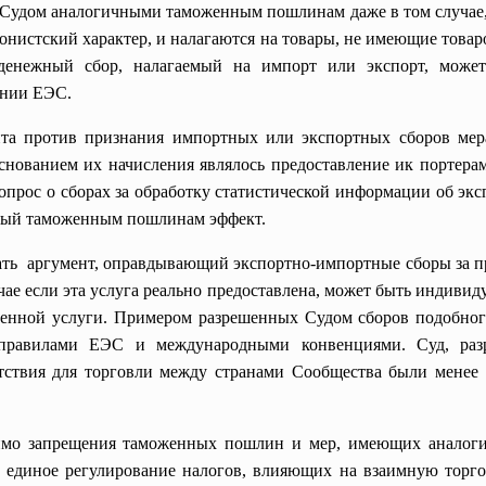
Судом аналогичными таможенным пошлинам даже в том случае, е
нистский характер, и налагаются на товары, не имеющие товар
енежный сбор, налагаемый на импорт или экспорт, может
ении ЕЭС.
мента против признания импортных или экспортных сборов 
основанием их начисления являлось предоставление ик портерам
прос о сборах за обработку статистической информации об эксп
ный таможенным пошлинам эффект.
ть аргумент, оправдывающий экспортно-импортные сборы за пре
ае если эта услуга реально предоставлена, может быть индивиду
ленной услуги. Примером разрешенных Судом сборов подобног
правилами ЕЭС и международными конвенциями. Суд, разр
тствия для торговли между странами Сообщества были менее
о запрещения таможенных пошлин и мер, имеющих аналоги
 единое регулирование налогов, влияющих на взаимную торг