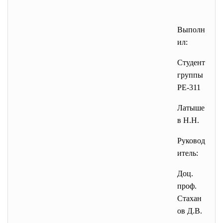
Выполн
ил:
Студент
группы
РЕ-311
Латыше
в Н.Н.
Руковод
итель:
Доц.
проф.
Стахан
ов Д.В.