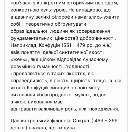
пов'язані з конкретним історичним періодом,
конкретною культурою. Не випадково, що
в давнину великі філософи намагались уявити
собі і теоретично обґрунтувати
образ ідеальної людини як зосередження
фундаментальних цінностей доброчинності.
Наприклад, Конфуцій (551 – 479 рр. до н.е.)
ввів поняття деякої синтетичної якості
«жень», яке цілком відповідає сучасному
розумінню гуманності, людяності
і проявляється в таких якостях, як:
справедливість, вірність, щирість тощо. Із цієї
якості Конфуцій виводив і свою мету
виховання «благородного мужа», згідно
з якою виховання має
відігравати важливішу роль, ніж походження.
Давньогрецький філософ Сократ ( 469 – 399
до н.е.) вважав, що людина