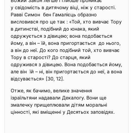
Божий Закон легше і глибше проникає
у свідомість в дитячому віці, ніж у старості.
Равві Симон бен Гамалієць образно
висловився про це так : «Той, хто вивчає Тору
в дитинстві, подібний до юнака, який
одружується з дівицею; вона подобається
йому, а він – їй, вона пригортається до нього,
а він до неї. До кого подібний той, хто вивчає
Тору в старості? До старця, який
одружився з дівицею. Вона подобається йому,
але він їй – ні, він пригортається до неї, а вона
відсувається» [30, 12].
Отже, як бачимо, велике значення
ізраїльтяни надавали Декалогу. Вони ще
змалечку прищеплювали дітям моральні
цінності, які вміщенні у Десятьох заповідях.