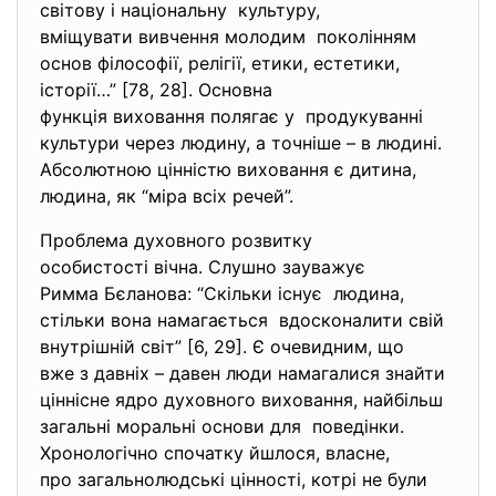
світову і національну культуру,
вміщувати вивчення молодим поколінням
основ філософії, релігії, етики, естетики,
історії…” [78, 28]. Основна
функція виховання полягає у продукуванні
культури через людину, а точніше – в людині.
Абсолютною цінністю виховання є дитина,
людина, як “міра всіх речей”.
Проблема духовного розвитку
особистості вічна. Слушно зауважує
Римма Бєланова: “Скільки існує людина,
стільки вона намагається вдосконалити свій
внутрішній світ” [6, 29]. Є очевидним, що
вже з давніх – давен люди намагалися знайти
ціннісне ядро духовного виховання, найбільш
загальні моральні основи для поведінки.
Хронологічно спочатку йшлося, власне,
про загальнолюдські цінності, котрі не були