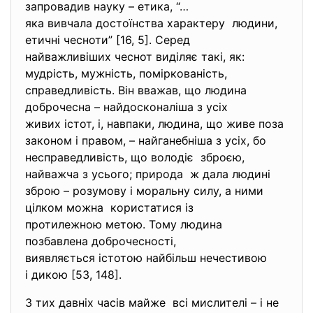
запровадив науку – етика, “…
яка вивчала достоїнства
характеру людини,
етичні чесноти” [16, 5]. Серед
найважливіших чеснот виділяє такі, як:
мудрість, мужність, поміркованість,
справедливість. Він вважав, що людина
доброчесна – найдосконаліша з усіх
живих істот, і, навпаки, людина, що живе поза
законом і правом, – найганебніша з усіх, бо
несправедливість, що володіє зброєю,
найважча з усього; природа ж дала людині
зброю – розумову і моральну силу, а ними
цілком можна користатися із
протилежною метою. Тому людина
позбавлена доброчесності,
виявляється істотою найбільш нечестивою
і дикою [53, 148].
З тих давніх часів майже всі мислителі – і не