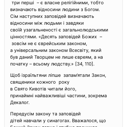
три перші – є власне релігійними, тобто
визначають відносини людини з Богом.
Сім наступних заповідей
визначають
відносини між людьми і завдяки
своїй узагальненості є загальнолюдськими
цінностями. «Десять заповідей Божих –
зовсім не є єврейським законом,
а універсальним законом
Всесвіту, який
був даний Творцем не лише євреям, а на
початку – всьому людству.» [34, 110].
Щоб ізраїльтяни ліпше запам’ятали Закон,
священики кожного року
в Свято Кивотів читали його,
принаймні найважливіші частини, зокрема
Декалог.
Передусім закону та заповідей
дітей навчали у синагогах. Вважалося, що