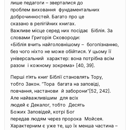
лише педагоги – зверталися до
проблем виховання фундаментальних
доброчинностей. Багато про це
сказано в релігійних книгах.
Важливе місце серед них
посідає Біблія. За
словами Григорія Сковороди:
«Біблія вчить найголовнішому – богопізнанню,
без чого ніхто не може обійтися. У цьому її
універсальний характер: вона потрібна всім
разом і кожному зокрема» [40, 39].
Перші п’ять книг Біблії становлять Тору,
тобто Закон. “Тора багата на заповіді,
повчання, настанови й заборони”[52, 242].
Але найважливішим для всіх
людей є Декалог, тобто Десять
Божих Заповідей, котрі Бог
передав людям через пророка Мойсея.
Характерним є уже те, що їх менша частина –