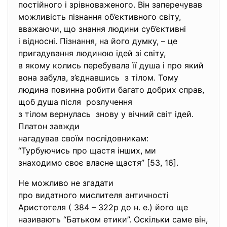
постійного і зрівноваженого. Він заперечував
можливість пізнання об’єктивного світу,
вважаючи, що знання людини суб’єктивні
і відносні. Пізнання, на його думку, – це
пригадування людиною ідей зі світу,
в якому колись перебувала її душа і про який
вона забула, з’єднавшись з тілом. Тому
людина повинна робити багато добрих справ,
щоб душа після розлучення
з тілом вернулась знову у вічний світ ідей.
Платон завжди
нагадував своїм послідовникам:
“Турбуючись про щастя інших, ми
знаходимо своє власне щастя” [53, 16].
Не можливо не згадати
про видатного мислителя
античності
Аристотеля ( 384 – 322р до н. е.) його ще
називають “Батьком етики”. Оскільки саме він,