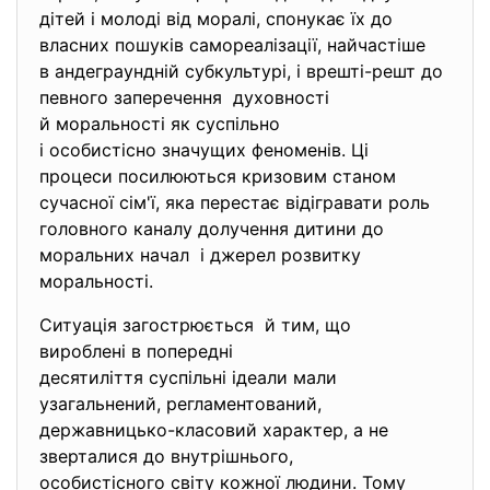
дітей і молоді від моралі, спонукає їх до
власних пошуків
самореалізації, найчастіше
в андеграундній субкультурі, і врешті-решт до
певного заперечення духовності
й моральності як суспільно
і особистісно значущих феноменів. Ці
процеси посилюються кризовим станом
сучасної сім'ї, яка перестає відігравати роль
головного каналу долучення дитини до
моральних начал і джерел розвитку
моральності.
Ситуація загострюється й тим, що
вироблені в попередні
десятиліття суспільні ідеали мали
узагальнений, регламентований,
державницько-класовий характер, а не
зверталися до внутрішнього,
особистісного світу кожної людини. Тому