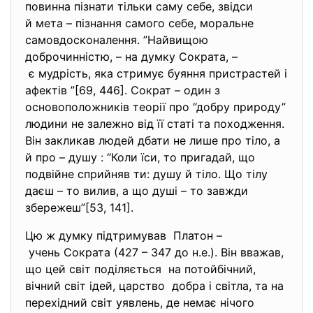
повинна пізнати тільки саму себе, звідси
й мета – пізнання самого себе, моральне
самовдосконалення. ”Найвищою
доброчинністю, – на думку Сократа, –
є мудрість, яка стримує буяння пристрастей і
афектів ”[69, 446]. Сократ – один з
основоположників теорії про “добру природу”
людини не залежно від її статі та походження.
Він закликав людей дбати не лише про тіло, а
й про – душу : “Коли їси, то пригадай, що
подвійне сприйняв ти: душу й тіло. Що тілу
даєш – то вилив, а що душі – то завжди
збережеш”[53, 141].
Цю ж думку підтримував Платон –
учень Сократа (427 – 347 до н.е.). Він вважав,
що цей світ поділяється на потойбічний,
вічний світ ідей, царство добра і світла, та на
перехідний світ уявлень, де немає нічого