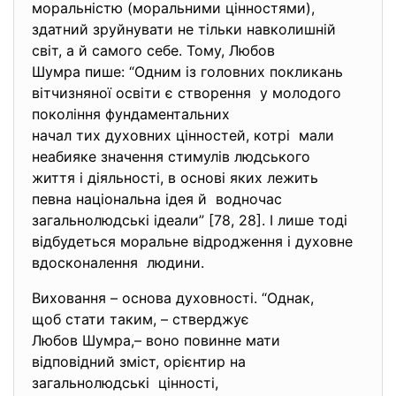
моральністю (моральними цінностями),
здатний зруйнувати не тільки навколишній
світ, а й самого себе. Тому, Любов
Шумра пише: “Одним із головних покликань
вітчизняної освіти є створення у молодого
покоління фундаментальних
начал тих духовних цінностей, котрі мали
неабияке значення стимулів людського
життя і діяльності, в основі яких лежить
певна національна ідея й водночас
загальнолюдські ідеали” [78, 28]. І лише тоді
відбудеться моральне відродження і духовне
вдосконалення людини.
Виховання – основа духовності. “Однак,
щоб стати таким, – стверджує
Любов Шумра,– воно повинне мати
відповідний зміст, орієнтир на
загальнолюдські цінності,