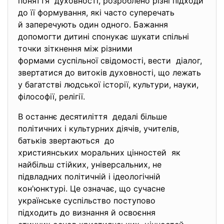
поняття духовності, розроблено різні підходи
до її формування, які часто суперечать
й заперечують один одного. Бажання
допомогти дитині спонукає шукати спільні
точки зіткнення між різними
формами суспільної свідомості, вести діалог,
звертатися до витоків духовності, що лежать
у багатстві людської історії, культури, науки,
філософії, релігії.
В останнє десятиліття дедалі більше
політичних і культурних діячів, учителів,
батьків звертаються до
християнських моральних
цінностей як
найбільш стійких, універсальних, не
підвладних політичній і ідеологічній
кон'юнктурі. Це означає, що сучасне
українське суспільство поступово
підходить до визнання й освоєння