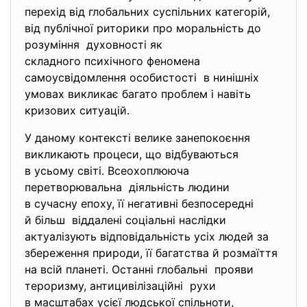
перехід від глобальних суспільних категорій,
від публічної риторики про моральність до
розуміння духовності як
складного психічного феномена
самоусвідомлення особистості в нинішніх
умовах викликає багато проблем і навіть
кризових ситуацій.
У даному контексті велике занепокоєння
викликають процеси, що відбуваються
в усьому світі. Всеохоплююча
перетворювальна діяльність людини
в сучасну епоху, її негативні безпосередні
й більш віддалені соціальні наслідки
актуалізують відповідальність усіх людей за
збереження природи, її багатства й розмаїття
на всій планеті. Останні глобальні прояви
тероризму, антицивілізаційні рухи
в масштабах усієї людської спільноти,