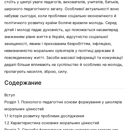
стоїть у центрі уваги педагогів, вихователів, учителів, батьків,
широкого педагогічного загалу. Особливої актуальності воно
набуває сьогодні, коли проблеми соціально-економічного й
політичного розвитку країни боляче вразили молодь. Серед
дітей і молоді падає духовність, що пояснюється насамперед
зниженням рівня життя в Україні, відсутністю соціальної
захищеності, явним і прихованим безробіттям, інфляцією,
невизначеністю моральних орієнтирів у політиці держави й
повсякденному житті. Засоби масової інформації та комунікації
дедалі більше впливають на суспільство й особливо на молодь,
пропагують насилля, зброю, силу.
Содержание
Вступ
Розділ 1. Психолого-педагогічні основи формування у школярів
моральних цінностей
1.1 Історія розвитку проблеми дослідження
1.2 Характеристика основних моральних цінностей
Розділ 2. Способи формування загальнолюдських моральних