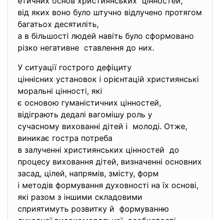
етичних основ християнських цінностей,
від яких воно було штучно відлучено протягом
багатьох десятиліть,
а в більшості людей навіть було сформовано
різко негативне ставлення до них.
У ситуації гострого дефіциту
ціннісних установок і
орієнтацій християнські
моральні цінності, які
є основою гуманістичних
цінностей,
відіграють дедалі вагомішу роль у
сучасному вихованні дітей і молоді. Отже,
виникає гостра потреба
в залученні християнських
цінностей до
процесу виховання дітей, визначенні основних
засад, цілей, напрямів, змісту, форм
і методів формування духовності на їх основі,
які разом з іншими складовими
сприятимуть розвитку й формуванню