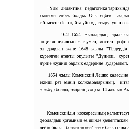
"Ұлы дидактика” педагогика
тарихында
ғылыми еңбек болды. Осы еңбек жарық
т.б. мектеп ісін қайта
ұйымдастыру үшін өз 
1641-1654 жылдардың аралы
энциклопедиясын жасаумен, мектеп рефо
ол даярлап және 1648 жылы "Тілдерді
құрылған атақты оқулығы "
Дүниені суре
дүние жүзінің барлық
елдерінде аударылып, 
1654 жылы Коменский Лешко қаласына 
екінші рет өзінің
қолжазбаларының, кіта
мәжбүр болды, өмірінің соңғы 14 жылын Ам
Коменскийдің көзқарасының қалыптасуын
феодалдық қоғамның өз ішінде қалыптасқан
дейін бірізді болмағанмен) даму бағыттары