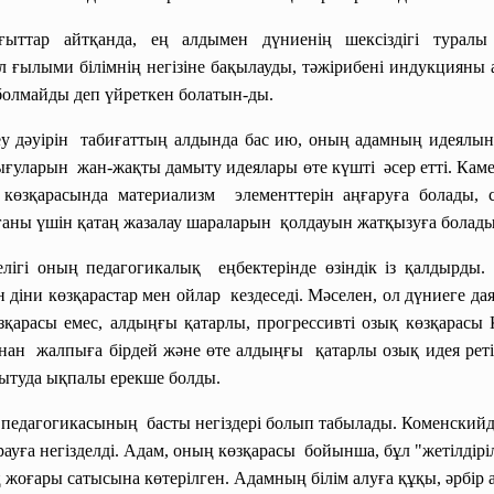
ғыттар айтқанда, ең алдымен дүниенің шексіздігі туралы
 ғылыми білімнің негізіне бақылауды, тәжірибені индукцияны
 болмайды деп үйреткен болатын-ды.
еу
дәуірін табиғаттың алдында бас ию, оның адамның идеялы
ығуларын жан-жақты дамыту идеялары өте күшті әсер етті. Ка
көзқарасында материализм элементтерін аңғаруға болады, 
ғаны үшін қатаң жазалау шараларын қолдауын жатқызуға болад
гі оның педагогикалық еңбектерінде өзіндік із қалдырды. Е
 діни көзқарастар мен ойлар кездеседі. Мәселен, ол дүниеге да
өзқарасы емес, алдыңғы қатарлы, прогрессивті озық көзқара
ан жалпыға бірдей және өте алдыңғы қатарлы озық идея реті
мытуда ықпалы ерекше болды.
й
педагогикасының басты негіздері болып
табылады. Коменскийді
рауға негізделді. Адам, оның көзқарасы бойынша, бұл "жетілдір
ең жоғары сатысына көтерілген. Адамның білім алуға құқы, әрбір