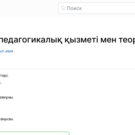
педагогикалық қызметі мен те
рыл имя
тері.
.
азмұны.
маңызы.