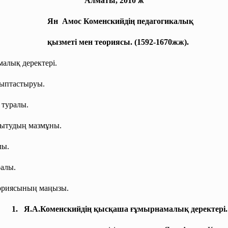
Алматы, 2010 ж
Ян Амос Коменскийдің педагогикалық
қызметі мен теориясы. (1592-1670жж).
алық деректері.
лыптастыруы.
 туралы.
оқытудың мазмұны.
лы.
ралы.
еориясының маңызы.
1. Я.А.Коменскийдің қысқаша ғұмырнамалық деректері