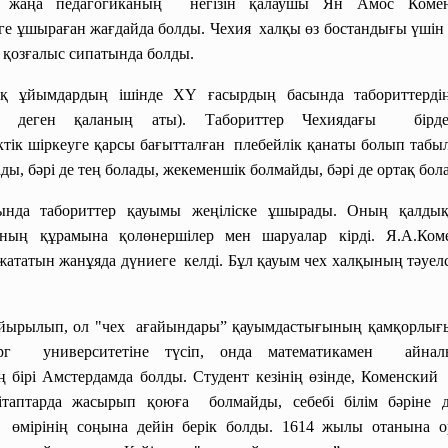
сі, жаңа педагогиканың негізін қалаушы Ян Амос Коме
ге ұшыраған жағдайда болды. Чехия халқы өз бостандығы үшін 
қ қозғалыс сипатында болды.
тық
ұйымдардың ішінде ХҮ ғасырдың басында табориттерд
деген қаланың аты). Табориттер Чехиядағы бірден-б
тік шіркеуге қарсы бағытталған плебейлік қанаты болып табы
ды, бәрі де тең болады, жекеменшік болмайды, бәрі де ортақ бо
да табориттер қауымы жеңіліске ұшырады. Оның қалдықт
оның құрамына қолөнершілер мен шаруалар кірді. Я.А.Ко
жататын жанұяда
дүниеге келді. Бұл қауым чех халқының тәуелс
 айырылып, ол "чех ағайындары” қауымдастығының
қамқорлығ
берг университетіне түсіп, онда математикамен айналы
 бірі Амстердамда болды. Студент кезінің өзінде, Коменский 
таптарда жасырып қоюға болмайды, себебі білім бәріне де
өмірінің соңына дейін берік болды. 1614 жылы отанына ор