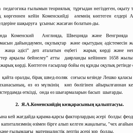
 педагогика ғылымын теориялық тұрғыдан негіздеген, оқыту 
 көргеннен кейін
Коменскийді әлемнің көптеген елдері
А
елдеріне шақыруға ұсыныс жасаған болатын-ды.
ғында
Коменский Англияда, Швецияда және Венгрияда
рмасын дайындаумен,
оқулықтар және оқытудың әдістемесін
ж
ң жаңа әдісі” деп аталатын
еңбегі жарық көрді және нег
ттер арқылы бейнелеу”
атты даярланды кейіннен 1658 жылы
жарық көрді. Көптеген ғасырлар бойы ең құнды оқулық ретінде е
қайта оралды, бірақ швед-поляк соғысы кезінде Лешко қалас
пханасының, өз өз мүлкінің көп бөлігінен айырылғаннан
к
стердамда өткізді, онда өз шығармаларын басып шығарды.
2. Я.А.Коменскийдің көзқарасының қалыптасуы.
а кей жағдайда қарама-қарсы факторлардың әсері болды: феод
 капитализмнің өзімен бірге алып келген жаңалығы, "чех ағай
 және ғылымдағы материалистік лептің әсері зор болды.