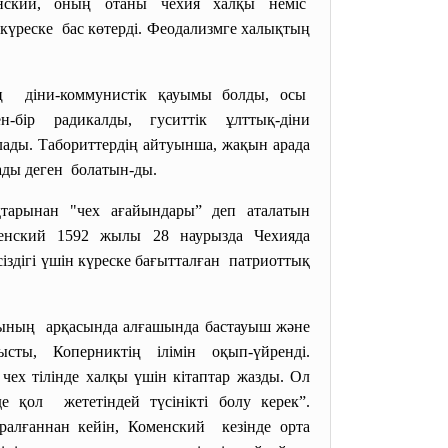
нский, оның отаны чехия халқы неміс
күреске бас көтерді. Феодализмге халықтың
ің діни-коммунистік қауымы болды, осы
ір радикалды, гуситтік ұлттық-діни
лады. Табориттердің айтуынша, жақын арада
лады деген болатын-ды.
арынан "чех ағайындары” деп аталатын
менский 1592 жылы 28 наурызда Чехияда
іздігі үшін күреске бағытталған патриоттық
ының арқасында алғашында бастауыш және
сты, Коперниктің ілімін оқып-үйренді.
чех тілінде халқы үшін кітаптар жазды. Ол
 қол жететіндей түсінікті болу керек”.
алғаннан кейін, Коменский кезінде орта