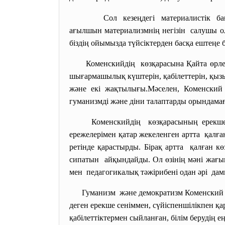
Сол кезеңдегі материалистік
ба
ағылшын материализмнің негізін салушы ол
біздің ойымызда түйсіктерден басқа ештеңе
Коменскийдің көзқарасына Қайта өрл
шығармашылық күштерін, қабілеттерін, қыз
және екі жақтылығы.Мәселен, Коменский 
гуманизмді және діни талаптарды орындама
Коменскийдің көзқарасының ерекшелі
ережелерімен қатар жекеленген артта қалған
ретінде қарастырды. Бірақ артта қалған к
сипатын айқындайды. Ол өзінің мәні жағын
мен педагогикалық тәжірибені одан әрі да
Гуманизм және демократизм Коменски
деген ерекше сеніммен, сүйіспеншілікпен қа
қабілеттіктермен сыйланған, білім берудің 