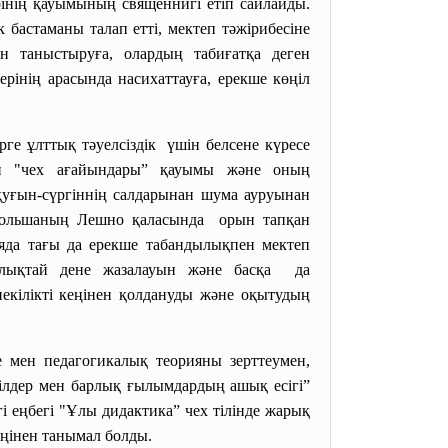
інің қауымының священнигі етіп сайлайды.
бастаманы талап етті, мектеп тәжірибесіне
пен таныстыруға, олардың табиғатқа деген
рінің арасында насихаттауға, ерекше көңіл
е ұлттық тәуелсіздік үшін белсене күресе
ін "чех ағайындары” қауымы және оның
қуғын-сүргіннің салдарынан шума ауруынан
 Польшаның Лешно қаласында орын тапқан
яда тағы да ерекше табандылықпен мектеп
толықтай дене жазалауын және басқа да
некілікті кеңінен қолдануды және оқытудың
е мен педагогикалық теорияны зерттеумен,
лдер мен барлық ғылымдардың ашық есігі”
і еңбегі "Ұлы дидактика” чех тілінде жарық
кеңінен танымал болды.