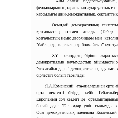
Ұлы славян педагогі-гумани
феодалдарының тарапынан ауыр ұлттық езгі
қарсылығы діни-демократиялық, сектантты
Осындай демократиялық сектат
қозғалыстың атымен аталды (Табор 
қозғалыстың неміс дворяндары мен католик
"байлар да, жарлылар да болмайтын” күн туа
ХҮ ғасырдың бірінші жарытысын
демократиялық қауымдастық
ұйымдасты,
"чех ағайындары”
демократиялық қауымға 
бірлестігі болып табылады.
Я.А.Коменский ата-аналарынан ерте
орта мектепті бітірді, кейін Гейдель
Европаның сол кездегі ірі орталықтарының
былай деді: "Ғалымдар үшін ғылымды кі
Осы демократиялық идеялына Коменский 