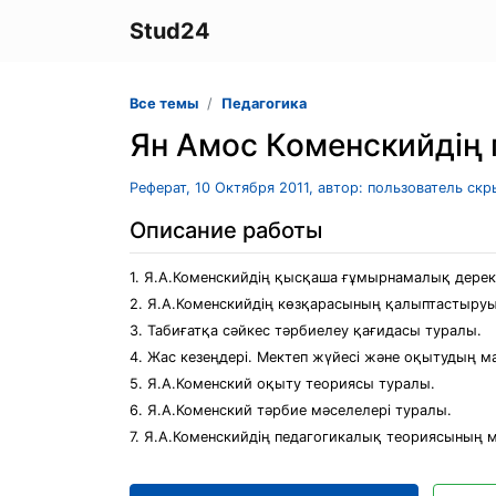
Stud24
Все темы
Педагогика
Ян Амос Коменскийдің 
Реферат, 10 Октября 2011, автор: пользователь ск
Описание работы
1. Я.А.Коменскийдің қысқаша ғұмырнамалық дерек
2. Я.А.Коменскийдің көзқарасының қалыптастыруы
3. Табиғатқа сәйкес тәрбиелеу қағидасы туралы.
4. Жас кезеңдері. Мектеп жүйесі және оқытудың м
5. Я.А.Коменский оқыту теориясы туралы.
6. Я.А.Коменский тәрбие мәселелері туралы.
7. Я.А.Коменскийдің педагогикалық теориясының 