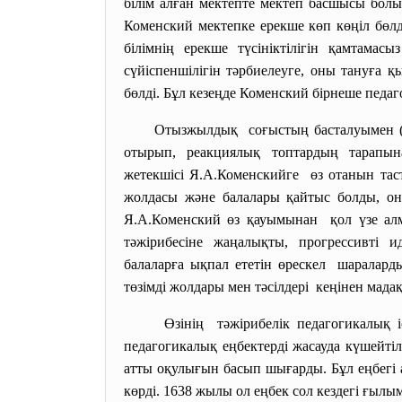
білім алған мектепте мектеп басшысы бол
Коменский мектепке ерекше көп көңіл бөлд
білімнің ерекше түсініктілігін қамтамас
сүйіспеншілігін тәрбиелеуге, оны тануға 
бөлді. Бұл кезеңде Коменский бірнеше педа
Отызжылдық соғыстың басталуымен (16
отырып, реакциялық топтардың тарапы
жетекшісі Я.А.Коменскийге өз отанын тас
жолдасы және балалары қайтыс болды, о
Я.А.Коменский өз қауымынан қол үзе алм
тәжірибесіне жаңалықты, прогрессивті
балаларға ықпал ететін өрескел шараларды
төзімді жолдары мен тәсілдері кеңінен мада
Өзінің тәжірибелік педагогикалық і
педагогикалық еңбектерді жасауда күшейті
атты оқулығын басып шығарды. Бұл еңбегі а
көрді. 1638 жылы ол еңбек сол кездегі ғылым