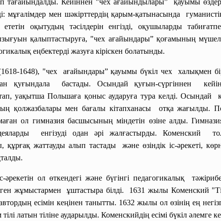
ып тағайындалды. Кейіннен "чех ағайындылары” қауымы өздер
і: мұғалімдер мен шәкірттердің қарым-қатынасында гуманистік 
ыз ететін оқытудың тәсілдерін енгізді, оқушыларды табиғат
қызығуын қалыптастыруға, "чех ағайындары” қоғамының мүшеле
гогикалық еңбектерді жазуға кіріскен болатынды.
18-1648), "чех ағайындары” қауымы бүкіл чех халықмен бірг
нан қуғындала бастады. Осындай қуғын-сүргіннен кей
тап, уақытша Польшаға қоныс аударуға тура келді. Осындай 
ның қолжазбалары мен бағалы кітапханасы отқа жағылды.
аған ол гимназия басшысының міндетін өзіне алды. Гимнази
 идеяларды енгізуді одан әрі жалғастырды. Коменский 
, құрғақ жаттауды алып тастады және өзіндік іс-әрекеті, көр
қталды.
с-
әрекетін ол өткендегі және бүгінгі педагогикалық тәжіриб
лген
жұмыстармен ұштастыра білді. 1631 жылы Коменский "Ті
втордың есімін кеңінен танытты. 1632 жылы ол өзінің ең негізг
 тілі латын тіліне аударылды. Коменскийдің есімі бүкіл әлемге 