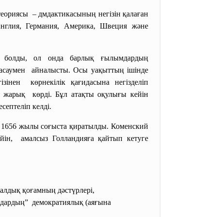
теориясы – дмдактикасының негізін
қалаған
нглия, Германия, Америка, Швеция және
 болды, ол онда барлық
ғылымдардың
асаумен айналысты. Осы уақыттың
ішінде
ізінен көрнекілік қағидасына
негізделіп
 жарық көрді. Бұл атақты оқулығы
кейін
септеліп келді.
ы 1656 жылы соғыста қиратылды.
Коменский
ейін, амалсыз Голландияға қайтып
кетуге
алдық қоғамның дәстүрлері,
ындардың” демократиялық (аяғына