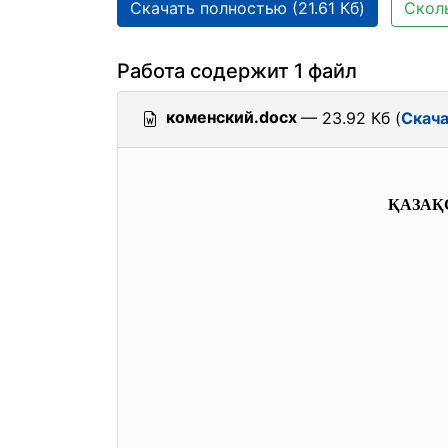
Скачать полностью (21.61 Кб)
Сколь
Работа содержит 1 файл
коменский.docx
— 23.92 Кб (
Скач
ҚАЗАҚ