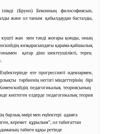
 ілімді (Бруно) Беконның философиясын,
 алды және ол таным қабылдаудан басталды,
н күшті жан мен тәнді жоғары қоюды, оның
менскийдің көзқарасындағы қарама-қайшылық
сонымен қатар діни шектеушілікті, терең
ы.
ңбектерінде өте прогрессивті идеялармен,
ярлықты тәрбиенің негізгі
міндеттерінің бірі
сы Коменскийдің педагогикалық теориясының
нде көптеген елдерде педагогикалық теория
ң барлық өмірі мен еңбектері адамға
ілген, керемет құрылым”, ол табиғаттан
 адаманың табиғи құқы ретінде