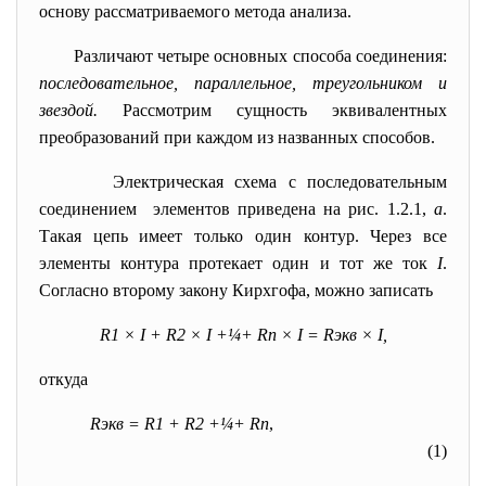
основу рассматриваемого метода анализа.
Различают четыре основных способа соединения:
последовательное, параллельное, треугольником и
звездой.
Рассмотрим сущность эквивалентных
преобразований при каждом из названных способов.
Электрическая схема с последовательным
соединением элементов приведена на рис. 1.2.1,
а
.
Такая цепь имеет только один контур. Через все
элементы контура протекает один и тот же ток
I
.
Согласно второму закону Кирхгофа, можно записать
R
1
×
I
+
R
2
×
I
+¼+
R
n
×
I
=
R
экв
×
I
,
откуда
R
экв
=
R
1
+
R
2
+¼+
R
n
,
(1)