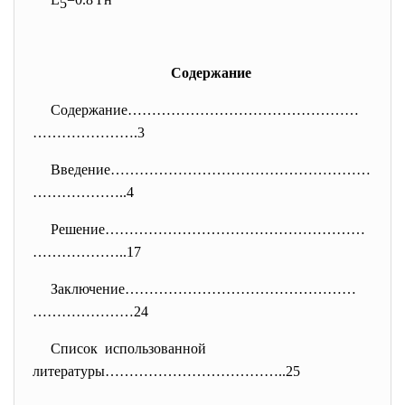
5
Содержание
Содержание…………………………………………
………………….3
Введение………………………………………………
………………..4
Решение………………………………………………
…
……………..17
Заключение…………………………………………
…………………24
Список использованной
литературы………………………………..25