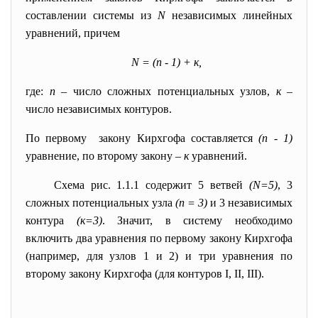
составлении системы из
N
независимых линейных
уравнений, причем
N
=
(n
-
1)
+
к,
где:
n
– число сложных потенциальных узлов,
к
–
число независимых контуров.
По первому закону Кирхгофа составляется
(n
-
1)
уравнение, по второму закону –
к
уравнений.
Схема рис. 1.1.1 содержит 5 ветвей
(N=5)
, 3
cложных потенциальных узла
(n
=
3)
и 3 независимых
контура
(к=3)
. Значит, в систему необходимо
включить два уравнения по первому закону Кирхгофа
(например, для узлов 1 и 2) и три уравнения по
второму закону Кирхгофа (для контуров I, II, III).