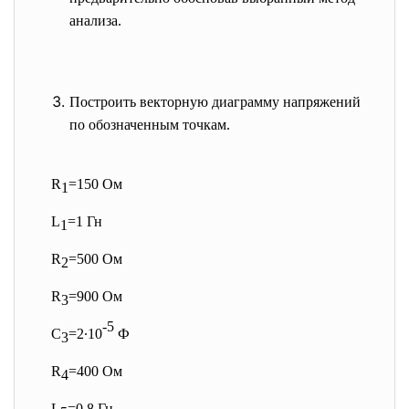
анализа.
Построить векторную диаграмму напряжений
по обозначенным точкам.
R
=150 Ом
1
L
=1 Гн
1
R
=500 Ом
2
R
=900 Ом
3
-5
C
=2∙10
Ф
3
R
=400 Ом
4
L
=0.8 Гн