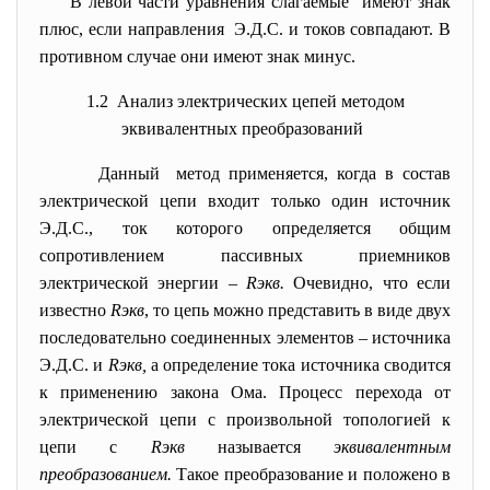
В левой части уравнения
слагаемые имеют знак
плюс, если направления Э.Д.С. и токов совпадают. В
противном случае они имеют знак минус.
1.2
Анализ электрических цепей методом
эквивалентных преобразований
Данный метод применяется, когда в состав
электрической цепи входит только один источник
Э.Д.С., ток которого определяется общим
сопротивлением пассивных приемников
электрической энергии
–
R
экв
.
Очевидно, что если
известно
R
экв
, то цепь можно представить в виде двух
последовательно соединенных элементов – источника
Э.Д.С. и
R
экв
,
а определение тока источника сводится
к применению закона Ома. Процесс перехода от
электрической цепи с произвольной топологией к
цепи с
R
экв
называется
эквивалентным
преобразованием.
Такое преобразование и положено в