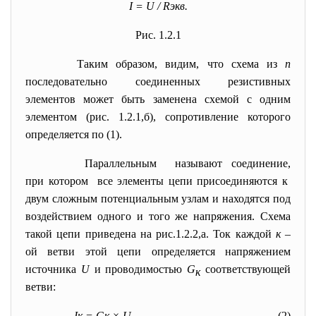
I
=
U
/
R
экв
.
Рис. 1.2.1
Таким образом, видим, что схема из
n
последовательно соединенных резистивных
элементов может быть заменена схемой с одним
элементом (рис. 1.2.1,б), сопротивление которого
определяется по (1).
Параллельным называют соединение,
при котором все элементы цепи присоединяются к
двум сложным потенциальным узлам и находятся под
воздействием одного и того же напряжения. Схема
такой цепи приведена на рис.1.2.2,а. Ток каждой
к
–
ой ветви этой цепи определяется напряжением
источника
U
и проводимостью
G
соответствующей
к
ветви:
I
к
=
G
к
×
U.
(2)