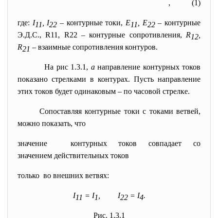
, (1)
где:
I
, I
– контурные токи,
Е
, Е
– контурные
11
22
11
22
Э.Д.С., R11, R22 – контурные сопротивления,
R
,
12
R
– взаимные сопротивления контуров.
21
На рис 1.3.1,
а
направление контурных токов
показано стрелками в контурах. Пусть направление
этих токов будет одинаковым – по часовой стрелке.
Сопоставляя контурные токи с токами ветвей,
можно показать, что
значение контурных токов совпадает со
значением действительных токов
только во внешних ветвях:
I
= I
, I
= I
.
11
1
22
4
Рис. 1.3.1