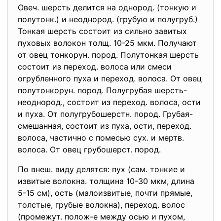
Овеч. шерсть делится на однород. (тонкую и
полутонк.) и неоднород. (грубую и полугруб.)
Тонкая шерсть состоит из сильно завитых
пуховых волокон толщ. 10-25 мкм. Получают
от овец тонкорун. пород. Полутонкая шерсть
состоит из переход. волоса или смеси
огрубленного пуха и переход. волоса. От овец
полутонкорун. пород. Полугрубая шерсть-
неоднород., состоит из переход. волоса, ости
и пуха. От полугрубошерстн. пород. Грубая-
смешанная, состоит из пуха, ости, переход.
волоса, частично с помесью сух. и мертв.
волоса. От овец грубошерст. пород.
По внеш. виду делятся: пух (сам. тонкие и
извитые волокна. толщина 10-30 мкм, длина
5-15 см), ость (малоизвитые, почти прямые,
толстые, грубые волокна), переход. волос
(промежут. полож-е между осью и пухом,