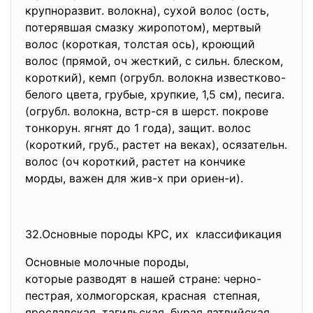
крупноразвит. волокна), сухой волос (ость,
потерявшая смазку жиропотом), мертвый
волос (короткая, толстая ось), кроющий
волос (прямой, оч жесткий, с сильн. блеском,
короткий), кемп (огрубл. волокна известково-
белого цвета, грубые, хрупкие, 1,5 см), песига.
(огрубл. волокна, встр-ся в шерст. покрове
тонкорун. ягнят до 1 года), защит. волос
(короткий, груб., растет на веках), осязательн.
волос (оч короткий, растет на кончике
морды, важен для жив-х при ориен-и).
32.Основные породы КРС, их классификация
Основные молочные породы,
которые разводят в нашей стране: черно-
пестрая, холмогорская, красная степная,
ярославская, тагильская, бурая латвийская,