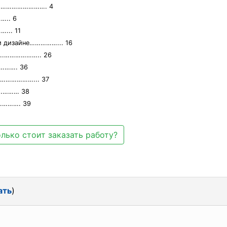
……………………………. 4
.. 6
.. 11
м дизайне……………... 16
е….……………….. 26
……. 36
…………………... 37
……… 38
………. 39
лько стоит заказать работу?
ать
)