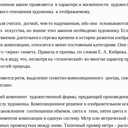
онном законе проявляется в характере и жизненности художеств
еского отношения
художника к отображаемому.
ьзя считать догмой, чем-то надуманным, ибо они основываются 
 искусства, но знание этих законов необходимо художнику. Ес
тяжении длительного отрезка времени в истории развития изобр
ь композицию, относятся к менее постоянным категориям. Они 
го «зерна» сюжета. Правила и приемы, по словам Е. А. Кибрик
еть в виду, что, несмотря на «технический» во многом характер п
ностей природы.
яются ритм, выделение сюжетно-
композиционного центра, сим
плане.
ий компонент художественной формы, придающий произведени
ыслу художника. Композиционное решение в изобразительном
ис
ановлением соотношения объемов, света и тени, пятен цвета и т
ементов композиции в единую систему. Метр или метрический 
вных промежутках между ними. Типичный пример метра – распо