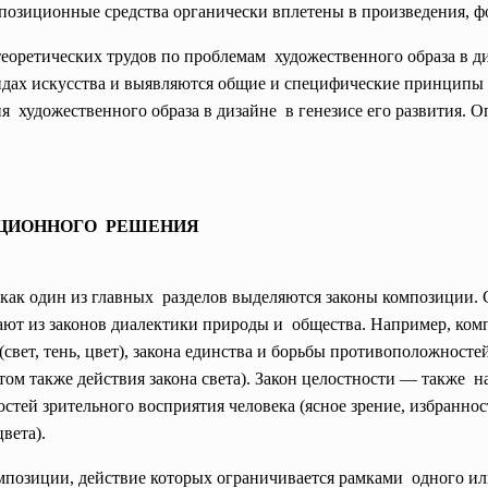
позиционные средства органически вплетены в произведения, 
теоретических трудов по проблемам художественного образа в 
видах искусства и выявляются общие и специфические принципы 
 художественного образа в дизайне в генезисе его развития. О
.
ИЦИОННОГО РЕШЕНИЯ
как один из главных разделов выделяются законы композиции. 
кают из законов диалектики природы и общества. Например, ком
(свет, тень, цвет), закона единства и борьбы противоположност
том также действия закона света). Закон целостности — также н
стей зрительного восприятия человека (ясное зрение, избранно
вета).
позиции, действие которых ограничивается рамками одного или