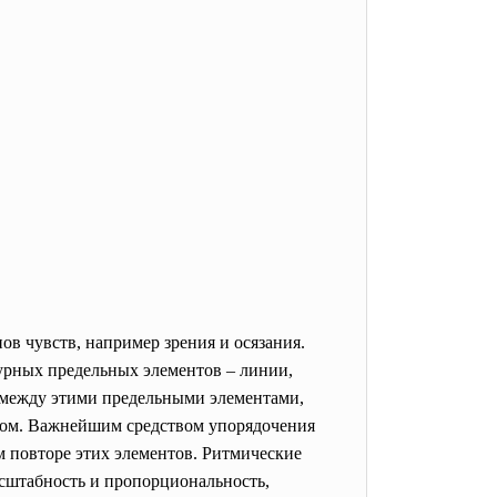
нов
чувств, например зрения и осязания.
урных предельных элементов – линии,
й между этими предельными элементами,
сом. Важнейшим средством упорядочения
м повторе этих элементов. Ритмические
асштабность и пропорциональность,