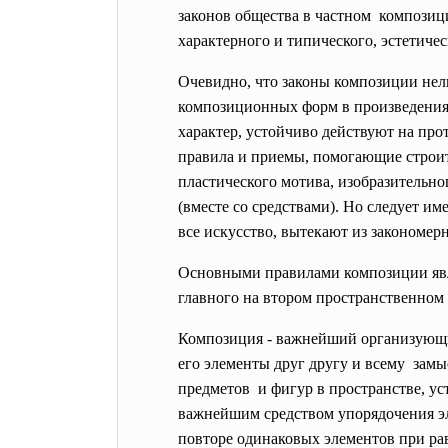
законов общества в частном композици
характерного и типического, эстетич
Очевидно, что законы композиции нел
композиционных форм в произведениях
характер, устойчиво действуют на про
правила и приемы, помогающие строит
пластического мотива, изобразительно
(вместе со средствами). Но следует им
все искусство, вытекают из закономер
Основными правилами композиции явл
главного на втором пространственном 
Композиция - важнейший организующ
его элементы друг другу и всему зам
предметов и фигур в пространстве, уст
важнейшим средством упорядочения эл
повторе одинаковых элементов при ра