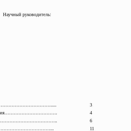
Научный руководитель:
……………………
………….....
3
о решения…………………………….
4
……………………………………..
6
…………………………………...
11