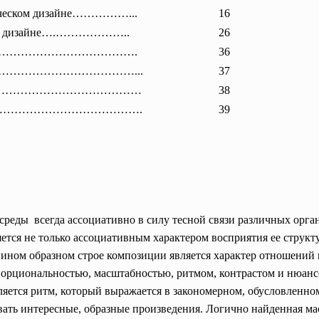
афическом дизайне……………...
16
ском дизайне….………………..
26
…………………
……………….
36
ов………………………………………...
37
………………………………………
38
…………………………………….
39
еды всегда ассоциативно в силу тесной связи различных орга
тся не только ассоциативным характером восприятия ее структ
ли ином образном строе композиции является характер отношени
порциональностью, масштабностью, ритмом, контрастом и нюан
яется ритм, который выражается в закономерном, обусловленно
вать интересные, образные произведения. Логично найденная м