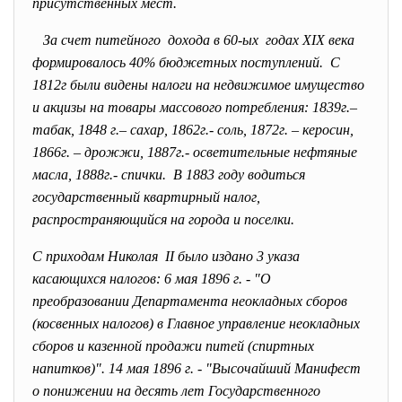
присутственных мест.
За счет питейного дохода в 60-ых годах XIX века
формировалось 40% бюджетных поступлений. С
1812г были видены налоги на недвижимое имущество
и акцизы на товары массового потребления: 1839г.–
табак, 1848 г.– сахар, 1862г.- соль, 1872г. – керосин,
1866г. – дрожжи, 1887г.- осветительные нефтяные
масла, 1888г.- спички. В 1883 году водиться
государственный квартирный налог,
распространяющийся на города и поселки.
С приходам Николая II было издано 3 указа
касающихся налогов: 6 мая 1896 г. - "О
преобразовании Департамента неокладных сборов
(косвенных налогов) в Главное управление неокладных
сборов и казенной продажи питей (спиртных
напитков)". 14 мая 1896 г. - "Высочайший Манифест
о понижении на десять лет Государственного