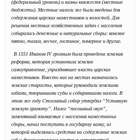
(федеральный уровень) и казны княжеств (местные
бюджеты). Местные налоги же были введены для
содержания царских наместников и волостей. Для
решения местных хозяйственных задач с населения
собирались денежные и натуральные сборы: конское
пятно, тамга, весчее, гостиное, померное и другие.
В 1551 Иваном IV грозным была проведена земская
реформа, которая установила земское
самоуправление, упразднявшее власть царских
наместников. Вместо них на местах назначались
земские старосты, которые руководили земскими
избами, творившими суды и собиравшими налоги. В
этом же году Стоглавый собор утвердил “Уставную
земскую грамоту”. Налог “посошный окуп”,
заменявший взимаемые с населения наместничьи
сборы, начал поступать в государеву казну, из
которой выделялись средства на содержание земских
изб и финансирование местных мероприятий.