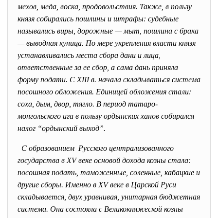
мехов, меда, воска, продовольствия. Также, в пользу
князя собирались пошлины и штрафы: судебные
назывались виры, дорожные — мыт, пошлина с брака
— выводная куница. По мере укрепления власти князя
устанавливались места сбора дани и лица,
ответственные за ее сбор, а сама дань приняла
форму подати. С XIII в. начала складываться система
посошного обложения. Единицей обложения стали:
соха, дым, двор, тягло. В период татаро-
монгольского ига в пользу ордынских ханов собирался
налог “ордынский выход”.
С образованием Русского централизованного
государства в XV веке основой дохода козны стала:
посошная подать, таможенные, соленные, кабацкие и
другие сборы. Именно в XV веке в Царской Руси
складывается, двух уравнивая, унитарная бюджетная
система. Она состояла с Великокняжеской козны