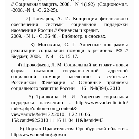
// Социальная защита, 2008. - N 4 (192)- (Социономия.
-2008. -N 4. -С. 22-25).
2) Гончаров, А. И. Концепция финансового
обеспечения системы социальной поддержки
населения в России // Финансы и кредит,
2009. - N 1. - С. 36-48. - Библиогр. в сносках.
3) Мисихина, С. Г. Адресные программы
реализации социальной помощи в регионах РФ //
Бюджет, 2008. – N 4. – С. 15-17.
4) Прокофьева, Л. М. Социальный контракт - новая
форма оказания государственной адресной
социальной помощи населению в субъектах
Российской Федерации // Основные проблемы
социального развития России - 116 - №8(394), 2010
5) Тришкина, Н. И. Адресная социальная
поддержка населению - http://www.varkentin.info/
index.php?option=com_content&
view=article&id=132:2010-11-
22-16-06-
15&catid=92:2010-11-
16-11-04-11&Itemid=43
6) Портал Правительства Оренбургской области -
http://www.orenburg-gov.ru