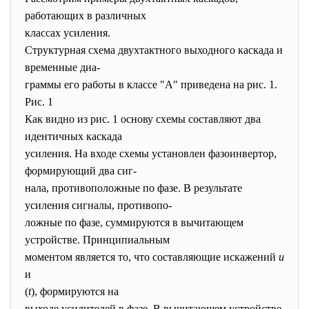
работающих в различных
классах усиления.
Структурная схема двухтактного выходного каскада и
временные диа-
граммы его работы в классе "А" приведена на рис. 1.
Рис. 1
Как видно из рис. 1 основу схемы составляют два
идентичных каскада
усиления. На входе схемы установлен фазоинвертор,
формирующий два сиг-
нала, противоположные по фазе. В результате
усиления сигналы, противопо-
ложные по фазе, суммируются в вычитающем
устройстве. Принципиальным
моментом является то, что составляющие искажений
u
и
(
t
), формируются на
выходе усилителей в фазе. В вычитающем устройстве