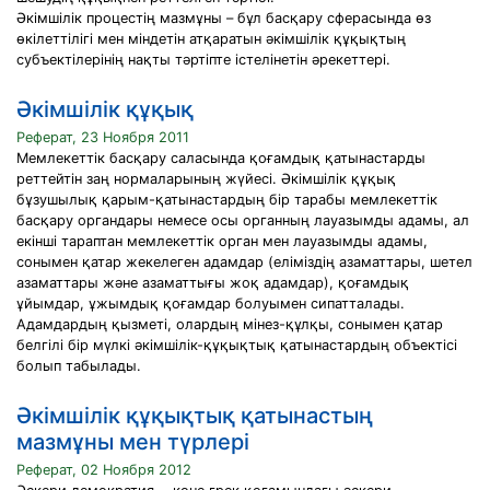
Әкімшілік процестің мазмұны – бұл басқару сферасында өз
өкілеттілігі мен міндетін атқаратын әкімшілік құқықтың
субъектілерінің нақты тәртіпте істелінетін әрекеттері.
Әкімшілік құқық
Реферат, 23 Ноября 2011
Мемлекеттік басқару саласында қоғамдық қатынастарды
реттейтін заң нормаларының жүйесі. Әкімшілік құқық
бұзушылық қарым-қатынастардың бір тарабы мемлекеттік
басқару органдары немесе осы органның лауазымды адамы, ал
екінші тараптан мемлекеттік орган мен лауазымды адамы,
сонымен қатар жекелеген адамдар (еліміздің азаматтары, шетел
азаматтары және азаматтығы жоқ адамдар), қоғамдық
ұйымдар, ұжымдық қоғамдар болуымен сипатталады.
Адамдардың қызметі, олардың мінез-құлқы, сонымен қатар
белгілі бір мүлкі әкімшілік-құқықтық қатынастардың объектісі
болып табылады.
Әкімшілік құқықтық қатынастың
мазмұны мен түрлері
Реферат, 02 Ноября 2012