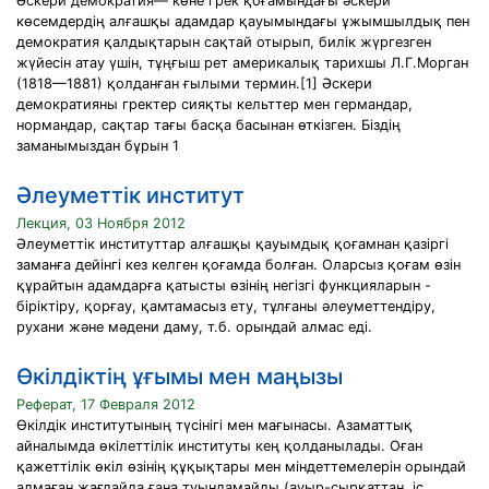
Әскери демократия— көне грек қоғамындағы әскери
көсемдердің алғашқы адамдар қауымындағы ұжымшылдық пен
демократия қалдықтарын сақтай отырып, билік жүргезген
жүйесін атау үшін, тұңғыш рет америкалық тарихшы Л.Г.Морган
(1818—1881) қолданған ғылыми термин.[1] Әскери
демократияны гректер сияқты кельттер мен германдар,
нормандар, сақтар тағы басқа басынан өткізген. Біздің
заманымыздан бұрын 1
Әлеуметтік институт
Лекция, 03 Ноября 2012
Әлеуметтік институттар алғашқы қауымдық қоғамнан қазіргі
заманға дейінгі кез келген қоғамда болған. Оларсыз қоғам өзін
құрайтын адамдарға қатысты өзінің негізгі функцияларын -
біріктіру, қорғау, қамтамасыз ету, тұлғаны әлеуметтендіру,
рухани және мәдени даму, т.б. орындай алмас еді.
Өкілдіктің ұғымы мен маңызы
Реферат, 17 Февраля 2012
Өкілдік институтының түсінігі мен мағынасы. Азаматтық
айналымда өкілеттілік институты кең қолданылады. Оған
қажеттілік өкіл өзінің құқықтары мен міндеттемелерін орындай
алмаған жағдайда ғана туындамайды (ауыр-сырқаттан, іс