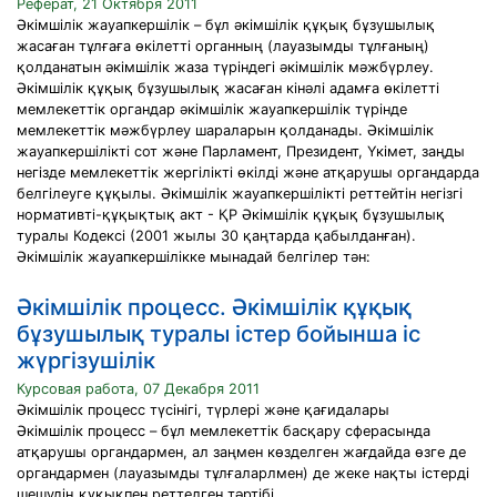
Реферат, 21 Октября 2011
Әкімшілік жауапкершілік – бұл әкімшілік құқық бұзушылық
жасаған тұлғаға өкілетті органның (лауазымды тұлғаның)
қолданатын әкімшілік жаза түріндегі әкімшілік мәжбүрлеу.
Әкімшілік құқық бұзушылық жасаған кінәлі адамға өкілетті
мемлекеттік органдар әкімшілік жауапкершілік түрінде
мемлекеттік мәжбүрлеу шараларын қолданады. Әкімшілік
жауапкершілікті сот және Парламент, Президент, Үкімет, заңды
негізде мемлекеттік жергілікті өкілді және атқарушы органдарда
белгілеуге құқылы. Әкімшілік жауапкершілікті реттейтін негізгі
нормативті-құқықтық акт - ҚР Әкімшілік құқық бұзушылық
туралы Кодексі (2001 жылы 30 қаңтарда қабылданған).
Әкімшілік жауапкершілікке мынадай белгілер тән:
Әкімшілік процесс. Әкімшілік құқық
бұзушылық туралы істер бойынша іс
жүргізушілік
Курсовая работа, 07 Декабря 2011
Әкімшілік процесс түсінігі, түрлері және қағидалары
Әкімшілік процесс – бұл мемлекеттік басқару сферасында
атқарушы органдармен, ал заңмен көзделген жағдайда өзге де
органдармен (лауазымды тұлғаларлмен) де жеке нақты істерді
шешудің құқықпен реттелген тәртібі.