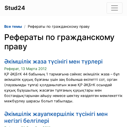
Stud24
Все темы
Рефераты по гражданскому праву
Рефераты по гражданскому
праву
Әкімшілік жаза түсінігі мен түрлері
Реферат, 13 Марта 2012
ҚР ӘҚБтК 44 бабының 1 тармағына сәйкес әкімшілік жаза – бұл
әкімшілік құқық бұзғаны үшін заң бойынша өкілетті сот, орган
(лауазымды тұлға) қолданылатын және ҚР ӘҚБтК осындай
құқық бұзушылық жасаған тұлғаның құқықтары мен
бостандықтарынан айыру немесе шектеу көзделген мемлекеттік
мәжбүрлеу шарасы болып табылады.
Әкімшілік жауапкершілік түсінігі мен
негізгі белгілері