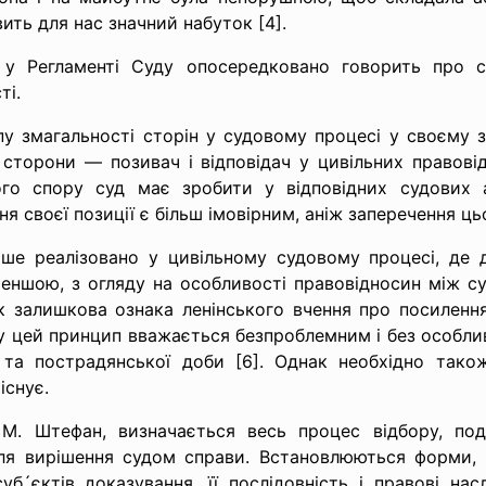
ить для нас значний набуток [4].
 Регламенті Суду опосередковано говорить про с
ті.
у змагальності сторін у судовому процесі у своєму 
сторони — позивач і відповідач у цивільних правові
ого спору суд має зробити у відповідних судових 
 своєї позиції є більш імовірним, аніж заперечення ць
ьше реалізовано у цивільному судовому процесі, де
ншою, з огляду на особливості правовідносин між су
як залишкова ознака ленінського вчення про посиленн
ому цей принцип вважається безпроблемним і без особли
ї та пострадянської доби [6]. Однак необхідно так
існує.
М. Штефан, визначається весь процес відбору, под
для вирішення судом справи. Встановлюються форми,
суб´єктів доказування, її послідовність і правові нас