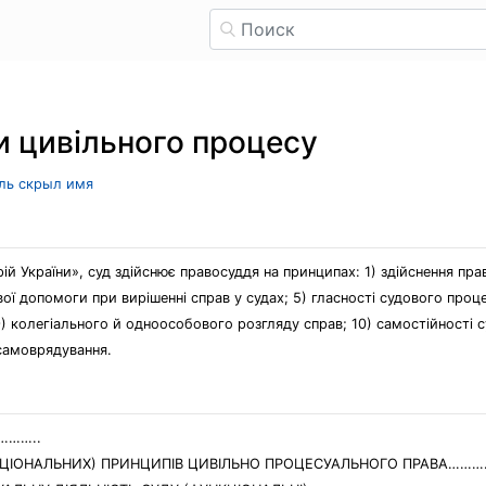
и цивільного процесу
ель скрыл имя
рій України», суд здійснює правосуддя на принципах: 1) здійснення пр
ової допомоги при вирішенні справ у судах; 5) гласності судового проц
) колегіального й одноособового розгляду справ; 10) самостійності су
 самоврядування.
……..
УНКЦІОНАЛЬНИХ) ПРИНЦИПІВ ЦИВІЛЬНО ПРОЦЕСУАЛЬНОГО ПРАВА…