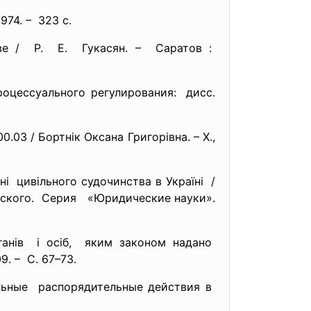
974. – 323 с.
ве / Р. Е. Гукасян. – Саратов :
роцессуального
регулирования: дисс.
.03 / Бортнік Оксана Григорівна. – Х.,
нні цивільного судочинства в
Україні /
адского. Серия «Юридические науки».
ганів і осіб, яким законом надано
9. – С. 67–73.
льные распорядительные действия в
.