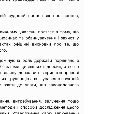
вій судовий процес як про процес,
звичному уявленні полягає в тому, що
дносинах та обвинувачення і захист у
актах офіційні висновки про те, що
ого.
 домінуюча роль держави порівняно з
б´єктами цивільних відносин, а не на
я впливу держави в «приватноправові
вих труднощів аналізувався в науковій
ож взяти до уваги, що законодавчого
ання, витребування, залучення тощо
 методи і способи дослідження цього
лідки. Утвердження своїх міркувань і