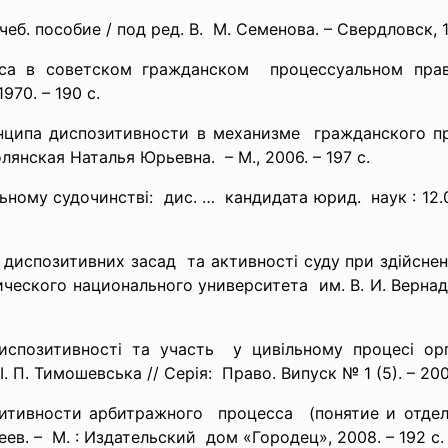
еб. пособие / под ред. В. М. Семенова. – Свердловск, 1
еса в советском
гражданском процессуальном пра
1970. – 190 с.
инципа диспозитивности в
механизме гражданского п
олянская Наталья Юрьевна. – М., 2006. – 197 с.
ільному
судочинстві: дис. … кандидата юрид. наук : 12.00
ї диспозитивних засад та активності суду при
здійсне
рического национального
университета им. В. И. Верн
испозитивності та
участь у цивільному процесі ор
. П. Тимошевська // Серія: Право. Випуск № 1 (5). – 200
зитивности
арбитражного процесса (понятие и отде
ев. – М. : Издательский дом «Городец», 2008. – 192 с