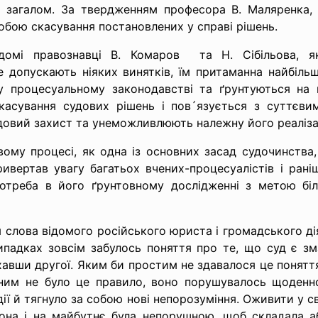
і загалом. За твердженням професора В. Маляренка, 
обою скасування постановлених у справі рішень.
домі правознавці В. Комаров та Н. Сібільова, як
 допускають ніяких винятків, їм притаманна найбільш
у процесуальному законодавстві та ґрунтуються на к
касування судових рішень і пов´язується з суттєви
удовий захист та унеможливлюють належну його реалізац
овому процесі, як одна із основних засад судочинства,
ривертав увагу багатьох вчених-процесуалістів і ран
потреба в його ґрунтовному дослідженні з метою біл
 слова відомого російського юриста і громадського дія
випадках зовсім забулось поняття про те, що суд є 
авши другої. Яким би простим не здавалося це поняття
чним не було це правило, воно порушувалось щоденно
ії й тягнуло за собою нові непорозуміння. Оживити у с
 вона і на майбутнє була непорушною, щоб складала а