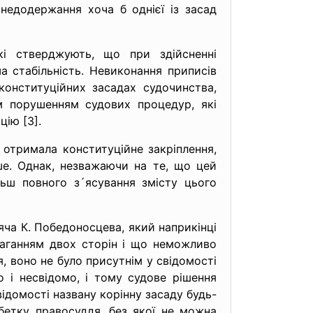
недодержання хоча б однієї із засад
і стверджують, що при здійсненні
а стабільність. Невиконання приписів
онституційних засадах судочинства,
м порушенням судових процедур, які
ію [3].
 отримала конституційне закріплення,
іше. Однак, незважаючи на те, що цей
ьш повного з´ясування змісту цього
ча К. Победоносцева, який наприкінці
змаганням двох сторін і що неможливо
, воно не було присутнім у свідомості
 і несвідомо, і тому судове рішення
відомості названу корінну засаду будь-
бетку правосуддя, без якої не можна