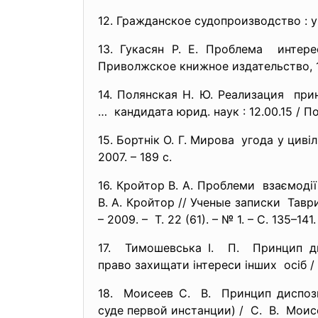
12. Гражданское судопроизводство : уч
13. Гукасян Р. Е. Проблема интер
Приволжское книжное
издательство, 
14. Полянская Н. Ю. Реализация пр
… кандидата юрид. наук : 12.00.15 / П
15. Бортнік О. Г. Мирова угода у цив
2007. – 189 с.
16. Кройтор В. А. Проблеми взаємоді
В. А. Кройтор // Ученые записки Тав
– 2009. – Т. 22 (61). – № 1. – С. 135–141.
17. Тимошевська І. П. Принцип д
право захищати інтереси інших осіб / І
18. Моисеев С. В. Принцип диспо
суде первой инстанции) / С. В. Моисе