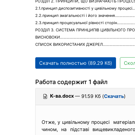
РОЗДІЛ 2. ПРИНЦИПИ, ЩО ВИЗНАЧАЮТЬ ПРОЦЕ
2.1.принцип диспозитивності у цивільному проце
2.2.принцип змагальності і його значення.………
2.3.принцип процесуальної рівності сторін………
РОЗДІЛ 3. СИСТЕМА ПРИНЦИПІВ ЦИВІЛЬНОГ
ВИСНОВОКИ…………………………………………………………
СПИСОК ВИКОРИСТАНИХ ДЖЕРЕЛ……………………
Скачать полностью (89.29 Кб)
Скол
Работа содержит 1 файл
К-ва.docx
— 91.59 Кб (
Скачать
)
Отже, у цивільному процесі матеріа
чином, на підставі вищевикладено