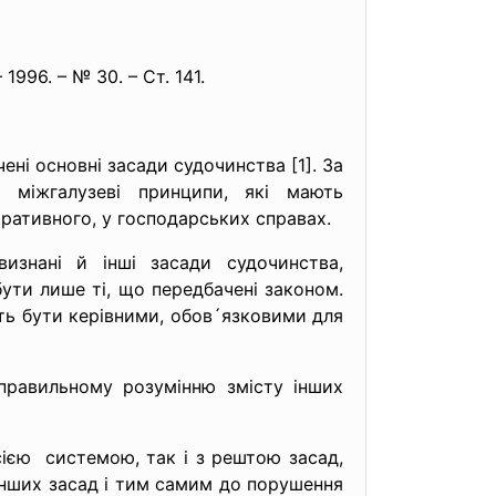
1996. – № 30. – Ст. 141.
ені основні засади судочинства [1]. За
 міжгалузеві принципи, які мають
тративного, у господарських справах.
знані й інші засади судочинства,
ути лише ті, що передбачені законом.
жуть бути керівними, обов´язковими для
правильному розумінню змісту інших
сією системою, так і з рештою засад,
інших засад і тим самим до порушення