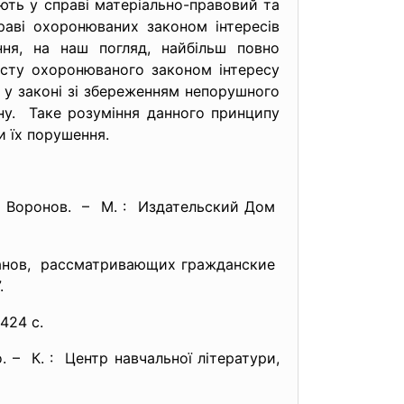
ть у справі матеріально-правовий та
раві охоронюваних законом інтересів
ня, на наш погляд, найбільш повно
исту охоронюваного законом інтересу
х у законі зі збереженням непорушного
ону. Таке розуміння данного принципу
и їх порушення.
. Воронов. – М. : Издательский Дом
анов, рассматривающих гражданские
.
 424 с.
. – К. : Центр навчальної літератури,