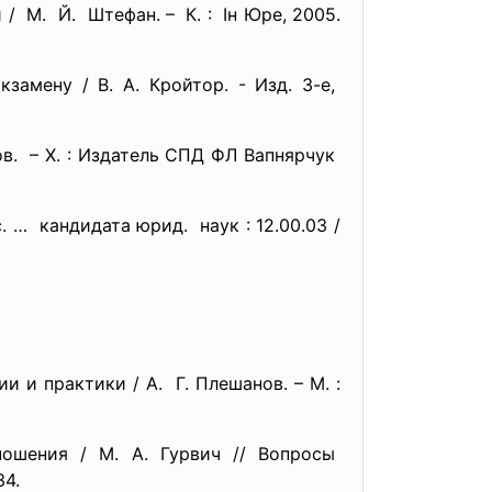
 / М. Й. Штефан. – К. : Ін Юре, 2005.
амену / В. А. Кройтор. - Изд. 3-е,
в. – Х. : Издатель СПД ФЛ Вапнярчук
. … кандидата юрид. наук : 12.00.03 /
 и практики / А. Г. Плешанов. – М. :
ношения / М. А. Гурвич // Вопросы
34.