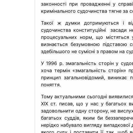
законності при провадженні у справ
кримінального судочинства тягне за с
Такої ж думки дотримуються і ві
судочинства конституційні засади не
процесуальних норм, що містяться 
визнається безумовною підставою с
здебільшого не сумісні з правом на с
У 1996 р. змагальність сторін у суд
хоча термін «змагальність сторін» п
принцип загальновідомий, виникає 
поняття.
Тому актуальними сьогодні виявилися
XIX ст. писав, що у нас у багатьох 
задовольнити одну сторону, не вислух
багатьох суддів, яким би беззапере
нерідко набувало вигляду випадкової д
якого суду і поставити її так, щоб