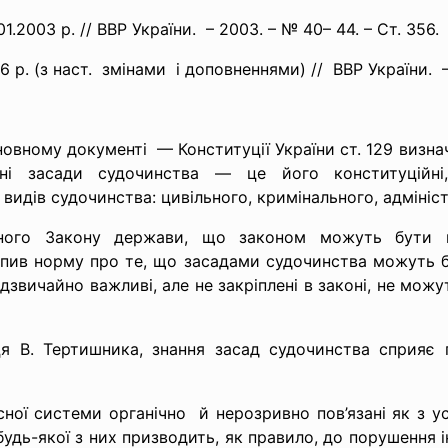
1.2003 р. // ВВР України. – 2003. – № 40– 44. – Ст. 356.
6 р. (з наст. змінами і доповненнями) // ВВР України. – 
новному документі — Конституції України ст. 129 визнач
і засади судочинства — це його конституційні,
видів судочинства: цивільного, кримінального, адмініс
ного Закону держави, що законом можуть бути ви
пив норму про те, що засадами судочинства можуть б
 надзвичайно важливі, але не закріплені в законі, не мо
ця В. Тертишника, знання засад судочинства сприяє 
сної системи органічно й нерозривно пов’язані як з у
удь-якої з них призводить, як правило, до порушення 