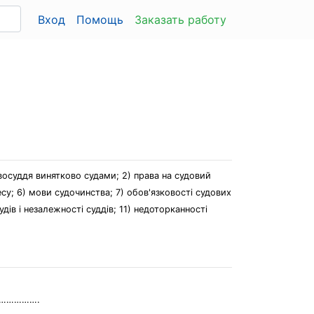
Вход
Помощь
Заказать работу
авосуддя винятково судами; 2) права на судовий
есу; 6) мови судочинства; 7) обов'язковості судових
дів і незалежності суддів; 11) недоторканності
………………….