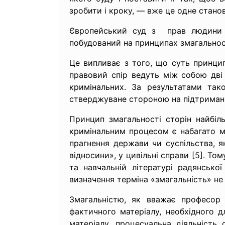
зробити і кроку, — вже це одне станов
Європейський суд з прав людини у
побудований на принципах змагальнос
Це випливає з того, що суть принцип
правовий спір ведуть між собою дві 
кримінальних. За результатами так
стверджуване стороною на підтримання
Принцип змагальності сторін найбіл
кримінальним процесом є набагато ме
прагнення держави чи суспільства, 
відносини», у цивільні справи [5]. Т
та навчальній літературі радянсько
визначення терміна «змагальність» не 
Змагальністю, як вважає професор 
фактичного матеріалу, необхідного 
матеріалу, процесуальна діяльність 