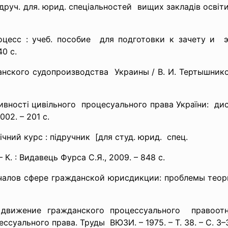
ідруч. для. юрид. спеціальностей вищих закладів освіти
есс : учеб. пособие для подготовки к зачету и экз
40 с.
анского
судопроизводства Украины / В. И. Тертышнико
ивності
цивільного процесуального права України: дис
002. – 201 с.
чний курс : підручник [для студ. юрид. спец.
 – К. : Видавець Фурса С.Я., 2009. – 848 с.
ачалов сфере гражданской
юрисдикции: проблемы теории
движение гражданского
процессуального правоот
суального права. Труды ВЮЗИ. – 1975. – Т. 38. – С. 3–