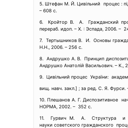
5. Штефан М. Й. Цивільний процес : п
– 608 с.
6. Кройтор В. А. Гражданский проц
перераб. идоп. – Х. : Эспада, 2006. – 2
7. Тертышников В. И. Основы гражд
Н.Н., 2006. – 256 с.
8. Андрушко А. В. Принцип диспозит
Андрушко Анатолій Васильович. – К., 2
9. Цивільний процес України: академі
вищ. навч. закл.] ; за ред. С. Я. Фурси.
10. Плешанов А. Г. Диспозитивное н
НОРМА, 2002. – 352 с.
11. Гурвич М. А. Структура и 
науки советского гражданского процес