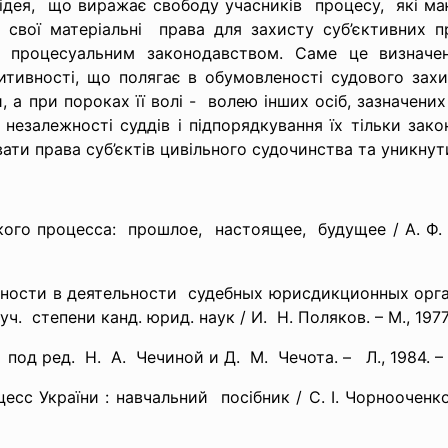
ідея, що виражає свободу учасників процесу, які маю
 свої матеріальні права для захисту суб’єктивних п
м процесуальним законодавством. Саме це визначен
итивності, що полягає в обумовленості судового зах
, а при пороках її волі - волею інших осіб, зазначени
 незалежності суддів і підпорядкування їх тільки зак
ати права суб’єктів цивільного судочинства та уникнут
ского процесса: прошлое, настоящее, будущее / А. Ф
вности в
деятельности судебных юрисдикционных
орг
ч. степени канд. юрид. наук / И. Н. Поляков. – М., 1977
под ред. Н. А. Чечиной и Д. М. Чечота. – Л., 1984. –
сс України : навчальний посібник / С. І. Чорнооченко