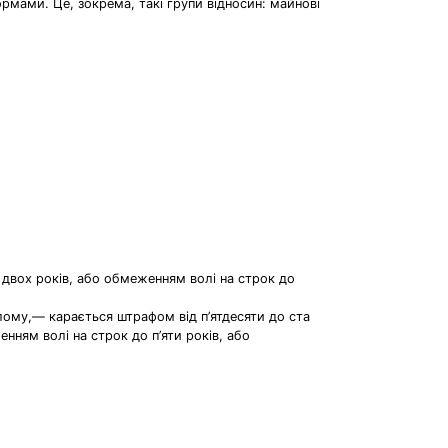
мами. Це, зокрема, такі групи відносин: майнові
двох років, або обмеженням волі на строк до
лому,— карається штрафом від п’ятдесяти до ста
ням волі на строк до п’яти років, або