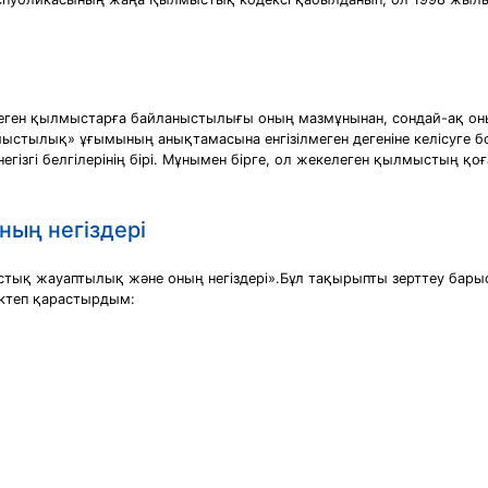
ен қылмыстарға байланыстылығы оның мазмұнынан, сондай-ақ оның қ
ылмыстылық» ұғымының анықтамасына енгізілмеген дегеніне келісуге 
егізгі белгілерінің бірі. Мұнымен бірге, ол жекелеген қылмыстың қ
ың негіздері
қ жауаптылық және оның негіздері».Бұл тақырыпты зерттеу бары
іктеп қарастырдым: