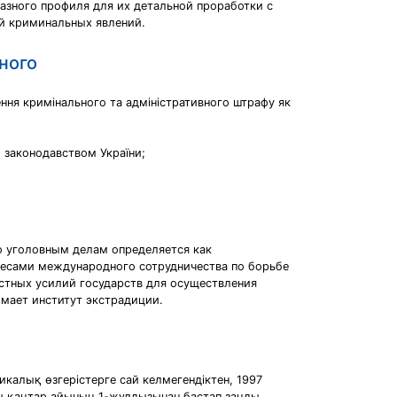
азного профиля для их детальной проработки с
ий криминальных явлений.
ного
ння кримінального та адміністративного штрафу як
м законодавством України;
о уголовным делам определяется как
ересами международного сотрудничества по борьбе
стных усилий государств для осуществления
имает институт экстрадиции.
калық өзгерістерге сай келмегендіктен, 1997
 қаңтар айының 1-жұлдызынан бастап заңды