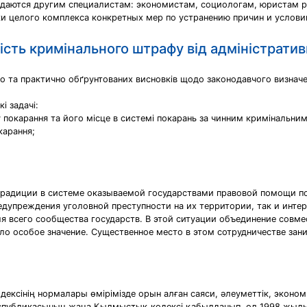
едаются другим специалистам: экономистам, социологам, юристам р
ки целого комплекса конкретных мер по устранению причин и услов
ість кримінального штрафу від адміністратив
 та практично обґрунтованих висновків щодо законодавчого визначе
і задачі:
у покарання та його місце в системі покарань за чинним кримінальни
карання;
традиции в системе оказываемой государствами правовой помощи п
едупреждения уголовной преступности на их территории, так и инт
я всего сообщества государств. В этой ситуации объединение совме
ло особое значение. Существенное место в этом сотрудничестве зан
сінің нормалары өмірімізде орын алған саяси, әлеуметтік, экономи
спубликасының жаңа Қылмыстық кодексі қабылданып, ол 1998 жылы