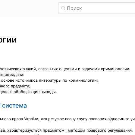
огии
ретических знаний, связанных с целями и задачами криминологии.
ющие задачи:
а основе источников литературы по криминологии;
нного предмета;
сделать обобщающие выводы.
і система
льного права України, яка регулює певну групу правових відносин за у
права, характеризується предметом і методом правового регулювання.