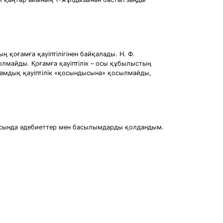
оғамға қауіптілігінен байқалады. Н. Ф.
болмайды. Қоғамға қауіптілік – осы құбылыстың
оғамдық қауіптілік «қосындысына» қосылмайды,
сында әдебиеттер мен басылымдарды қолдандым.