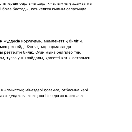
стіктердің барлығы дерлік ғылымның адамзатқа
лі бола бастады, кез-келген ғылым саласында
 мүддесін қорғаудың, мемлекеттің билігін,
рмен реттейді. Құқықтық норма заңда
 реттейтін билік. Оған мына белгілер тән.
м, тұлға үшін пайдалы, қажетті қатынастармен
 қылмыстық мiнездерi қоғамға, отбасына керi
зат құндылығының негiзiне деген қатынасы.