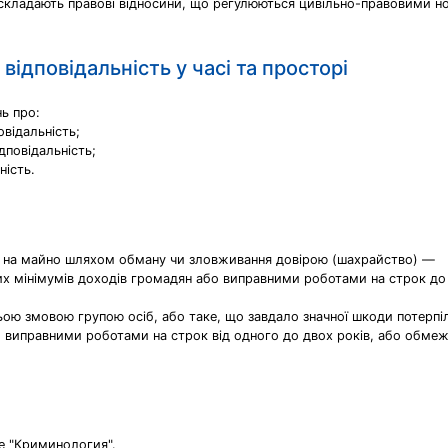
кладають правові відносини, що регулюються цивільно-правовими нор
відповідальність у часі та просторі
ь про:
овідальність;
дповідальність;
ність.
а на майно шляхом обману чи зловживання довірою (шахрайство) —
х мінімумів доходів громадян або виправними роботами на строк до 
ьою змовою групою осіб, або таке, що завдало значної шкоди потерпі
 виправними роботами на строк від одного до двох років, або обмежен
е "Криминология".