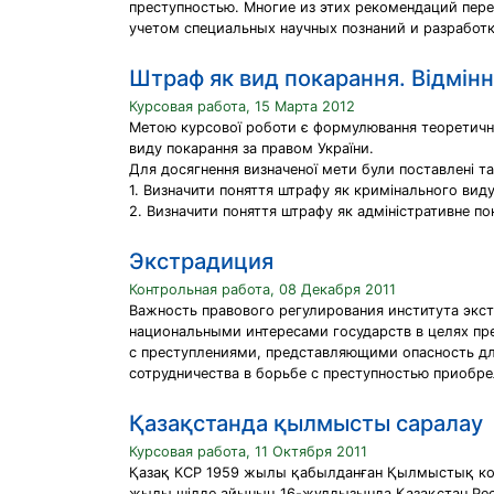
преступностью. Многие из этих рекомендаций пер
учетом специальных научных познаний и разработ
Штраф як вид покарання. Відмінн
Курсовая работа, 15 Марта 2012
Метою курсової роботи є формулювання теоретично
виду покарання за правом України.
Для досягнення визначеної мети були поставлені так
1. Визначити поняття штрафу як кримінального вид
2. Визначити поняття штрафу як адміністративне по
Экстрадиция
Контрольная работа, 08 Декабря 2011
Важность правового регулирования института экс
национальными интересами государств в целях пр
с преступлениями, представляющими опасность дл
сотрудничества в борьбе с преступностью приобре
Қазақстанда қылмысты саралау
Курсовая работа, 11 Октября 2011
Қазақ КСР 1959 жылы қабылданған Қылмыстық кодек
жылы шілде айының 16-жұлдызында Қазақстан Ре