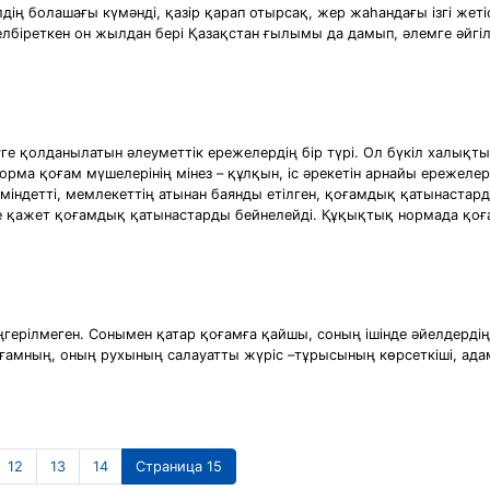
ң болашағы күмәнді, қазір қарап отырсақ, жер жаһандағы ізгі жеті
желбіреткен он жылдан бері Қазақстан ғылымы да дамып, әлемге әйгі
 қолданылатын әлеуметтік ережелердің бір түрі. Ол бүкіл халықтың
орма қоғам мүшелерінің мінез – құлқын, іс әрекетін арнайы ережеле
міндетті, мемлекеттің атынан баянды етілген, қоғамдық қатынастарды
е қажет қоғамдық қатынастарды бейнелейді. Құқықтық нормада қоға
герiлмеген. Сонымен қатар қоғамға қайшы, соның iшiнде әйелдердiң
ғамның, оның рухының салауатты жүрiс –тұрысының көрсеткiшi, адам
12
13
14
Страница 15