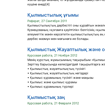
күшіне енеді[4]
Қылмыстылық ұғымы
Реферат, 27 Сентября 2011
Қылмыстылықтың дербестігі оны құрайтын жекелег
Кузнецованың «қоғамға қауіптілік» белгісінің «қ
әлеуметтік мәнін көрсететін қылмыстылықтың ең н
дербес мазмұн мен мағынаға ие болады.
Қылмыстық Жауаптылық және он
Курсовая работа, 21 Ноября 2012
Менің курстық жұмысымның тақырыбым «Қылмысты
Зерттеу барысында келесідегідей тақырыптарға ж
• Қылмыстық жауаптылықтың түсінігі
• Қылмыстық жауаптылықтың негіздері
• Қылмыс құрамының түсінігі және маңызы
• Қылмыс және қылмыс құрамы
• Қылмыс құрамының түрлері
Қылмыстық заң
Курсовая работа, 21 Февраля 2012