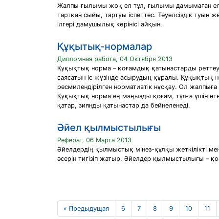
Жалпы ғылымы жоқ ел тұл, ғылымы дамымаған елді
тартқан сыйы, тартуы іспеттес. Тәуелсіздік туын 
ілгері дамушылық көрінісі айқын.
Құқытық-нормалар
Дипломная работа, 04 Октября 2013
Құқықтық норма – қоғамдық қатынастарды реттеуге
саясатын іс жүзінде асырудың құралы. Құқықтық н
ресмилендірілген нормативтік нұсқау. Ол жалпыға 
Құқықтық норма ең маңызды қоғам, тұлға үшін өт
қатар, зиянды қатынастар да бейнеленеді.
Әйел қылмыстылығы
Реферат, 06 Марта 2013
Әйелдердiң қылмыстық мiнез-құлқы жеткiлiктi мең
әсерiн тигiзiп жатыр. Әйелдер қылмыстылығы – қо
« Предыдущая
6
7
8
9
10
11