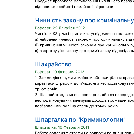
Предмет правового регулювання цивільного права с
відносини; особисті немайнові відносини.
Чинність закону про кримінальну 
Реферат, 22 Декабря 2012
Чинність КЗ у часі припускає усвідомлення положен
а) набрання чинності законом про кримінальну відп
б) припинення чинності законом про кримінальну ві
в) зворотну дію закону про кримінальну відповідаль
Шахрайство
Реферат, 19 Февраля 2013
1. Заволодіння чужим майном або придбання прав
карається штрафом до п’ятдесяти неоподатковувани
трьох років.
2. Шахрайство, вчинене повторно, або за попередн
неоподатковуваних мінімумів доходів громадян або
позбавленням волі на строк до трьох років.
Шпаргалка по "Криминологии"
Шпаргалка, 16 Февраля 2011
Работа содержит ответы на вопросы по дисциплин