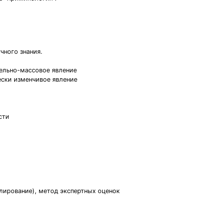
чного знания.
тельно-массовое явление
ески изменчивое явление
сти
лирование), метод экспертных оценок