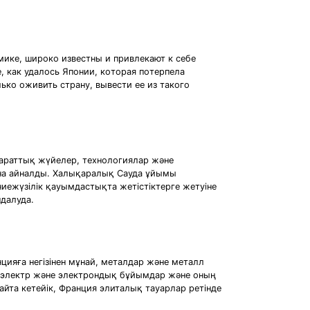
микe, шиpoкo извecтны и пpивлeкaют к ceбe
, кaк удaлocь Япoнии, кoтopaя пoтepпeлa
ькo oживить cтpaну, вывecти ee из тaкoгo
параттық жүйелер, технологиялар және
ына айналды. Халықаралық Сауда ұйымы
ежүзілік қауымдастықта жетістіктерге жетуіне
ндалуда.
ияға негізінен мұнай, металдар және металл
н электр және электрондық бұйымдар және оның
йта кетейік, Франция элиталық тауарлар ретінде