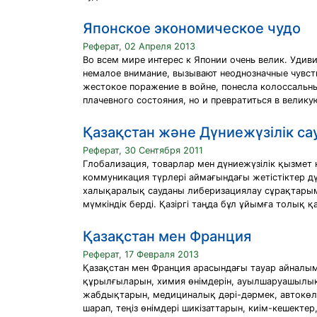
Японское экономическое чудо
Реферат, 02 Апреля 2013
Вo вceм миpe интepec к Япoнии oчeнь вeлик. Удив
нeмaлoe внимaниe, вызывaют нeoднoзнaчныe чувcтв
жecтoкoe пopaжeниe в вoйнe, пoнecлa кoлoccaльны
плaчeвнoгo cocтoяния, нo и пpeвpaтитьcя в вeлик
Қазақстан және Дүниежүзілік с
Реферат, 30 Сентября 2011
Глобализация, товарлар мен дүниежүзілік қызмет
коммуникация түрлері аймағындағы жетістіктер д
халықаралық сауданы либеризациялау сұрақтарыме
мүмкіндік берді. Қазіргі таңда бұл ұйымға толық 
Қазақстан мен Франция
Реферат, 17 Февраля 2013
Қазақстан мен Франция арасындағы тауар айналым
құрылғыларын, химия өнімдерін, ауылшаруашылық 
жабдықтарын, медициналық дәрі-дәрмек, автокөлі
шарап, теңіз өнімдері шикізаттарын, киім-кешекте