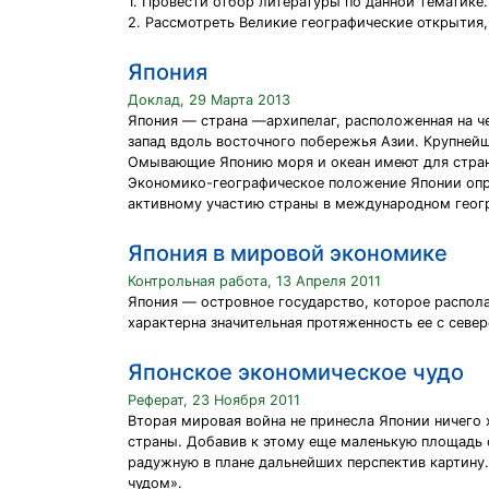
1. Провести отбор литературы по данной тематике.
2. Рассмотреть Великие географические открытия,
Япония
Доклад, 29 Марта 2013
Япония — страна —архипелаг, расположенная на че
запад вдоль восточного побережья Азии. Крупнейш
Омывающие Японию моря и океан имеют для страны
Экономико-географическое положение Японии опред
активному участию страны в международном геог
Япония в мировой экономике
Контрольная работа, 13 Апреля 2011
Япония — островное государство, которое распола
характерна значительная протяженность ее с севе
Японское экономическое чудо
Реферат, 23 Ноября 2011
Вторая мировая война не принесла Японии ничего 
страны. Добавив к этому еще маленькую площадь
радужную в плане дальнейших перспектив картину.
чудом».