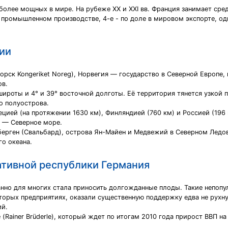
более мощных в мире. На рубеже XX и XXI вв. Франция занимает сред
 промышленном производстве, 4-е - по доле в мировом экспорте, од
ии
норск Kongeriket Noreg), Норвегия — государство в Северной Европе,
ов.
ироты и 4° и 39° восточной долготы. Её территория тянется узкой 
о полуострова.
ецией (на протяжении 1630 км), Финляндией (760 км) и Россией (196
а — Северное море.
ерген (Свальбард), острова Ян-Майен и Медвежий в Северном Ледо
го океана.
тивной республики Германия
нно для многих стала приносить долгожданные плоды. Такие непопу
оторых предприятиях, оказали существенную поддержку едва не рухн
ий.
Rainer Brüderle), который ждет по итогам 2010 года прирост ВВП на