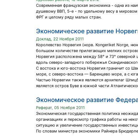
Современная французская экономика - одна из наи
душевому ВВП, 5-е - по удельному весу в мировом
ФРГ и целому ряду малых стран.
Экономическое развитие Норвег
Доклад, 22 Ноября 2011
Королевство Норвегия (норв. Kongeriket Norge, ню
большом количестве прилегающих мелких остров
Норвегия расположена между 58° и 73° северной ш
вдоль северо-западного побережья Скандинавског
С востока и юго-востока Норвегия граничит со Шв
море, с северо-востока — Баренцево море, а с юг
Частью Норвегии также являются архипелаг Шпицб
является остров Буве в южной части Атлантическо
Экономическое развитие Федера
Реферат, 05 Ноября 2011
Экономическая государственная политика неожида
организациях и пересмотр графика работы на нек
ситуацию и увеличение государственных инвестиц
По словам министра экономики Райнера Брюдерле (