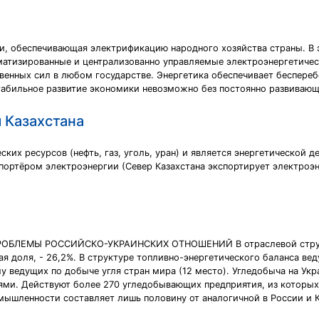
, обеспечивающая электрификацию народного хозяйства страны. В э
матизированные и централизованно управляемые электроэнергетиче
твенных сил в любом государстве. Энергетика обеспечивает беспере
Стабильное развитие экономики невозможно без постоянно развивающ
 Казахстана
ких ресурсов (нефть, газ, уголь, уран) и является энергетической д
портёром электроэнергии (Север Казахстана экспортирует электроэне
БЛЕМЫ РОССИЙСКО-УКРАИНСКИХ ОТНОШЕНИЙ В отраслевой структу
я доля, - 26,2%. В структуре топливно-энергетического баланса вед
лу ведущих по добыче угля стран мира (12 место). Угледобыча на Ук
ми. Действуют более 270 угледобывающих предприятия, из которых
ышленности составляет лишь половину от аналогичной в России и К