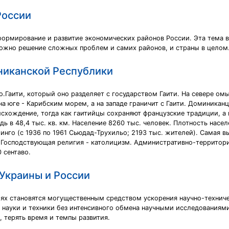
России
формирование и развитие экономических районов России. Эта тема вс
ожно решение сложных проблем и самих районов, и страны в целом
никанской Республики
о.Гаити, который оно разделяет с государством Гаити. На севере ом
а юге - Карибским морем, а на западе граничит с Гаити. Доминикан
схождение, тогда как гаитийцы сохраняют французские традиции, а
 в 48,4 тыс. кв. км. Население 8260 тыс. человек. Плотность населен
инго (с 1936 по 1961 Сьюдад-Трухильо; 2193 тыс. жителей). Самая выс
. Господствующая религия - католицизм. Административно-территор
 сентаво.
Украины и России
ях становятся могущественным средством ускорения научно-техниче
ауки и техники без интенсивного обмена научными исследованиями
 терять время и темпы развития.