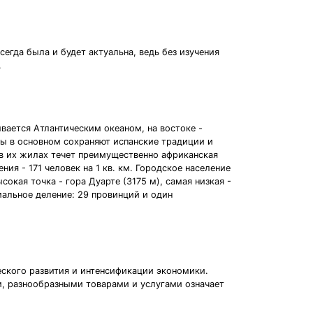
егда была и будет актуальна, ведь без изучения
.
ывается Атлантическим океаном, на востоке -
цы в основном сохраняют испанские традиции и
 в их жилах течет преимущественно африканская
ия - 171 человек на 1 кв. км. Городское население
окая точка - гора Дуарте (3175 м), самая низкая -
иальное деление: 29 провинций и один
ского развития и интенсификации экономики.
, разнообразными товарами и услугами означает