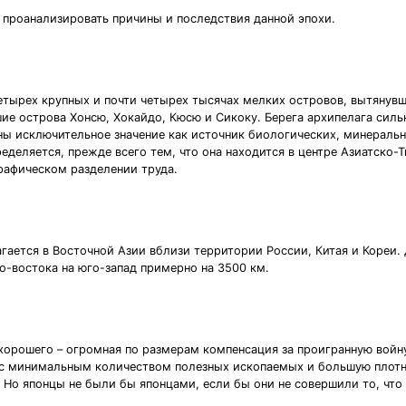
 проанализировать причины и последствия данной эпохи.
тырех крупных и почти четырех тысячах мелких островов, вытянувших
ие острова Хонсю, Хокайдо, Кюсю и Сикоку. Берега архипелага сильн
 исключительное значение как источник биологических, минеральны
еляется, прежде всего тем, что она находится в центре Азиатско-Т
рафическом разделении труда.
гается в Восточной Азии вблизи территории России, Китая и Кореи
ро-востока на юго-запад примерно на 3500 км.
хорошего – огромная по размерам компенсация за проигранную войну
 с минимальным количеством полезных ископаемых и большую плотн
 Но японцы не были бы японцами, если бы они не совершили то, что