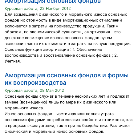
Амортизация основных фондов
Курсовая работа, 22 Ноября 2012
Для возмещения физического и морального износа основных
фондов их стоимость в виде амортизационных отчислений
включается в затраты на производство продукции. Таким
образом, по экономической сущности , амортизация – это
денежное возмещение износа основных фондов путем
включения части их стоимости в затраты на выпуск продукции.
Основные функции амортизации : 1. Обеспечение
воспроизводства и восстановление основных фондов ; 2.
Учетная.
Амортизация основных фондов и формы
их воспроизводства
Курсовая работа, 08 Мая 2012
Основные фонды служат в течение нескольких лет и подлежат
замене (возмещению) лишь по мере их физического или
морального износа.
Износ основных фондов - частичная или полная утрата
основными фондами потребительских свойств и стоимости, как
в процессе эксплуатации, так и при их бездействии. Различают
физический и моральный износ основных фондов.