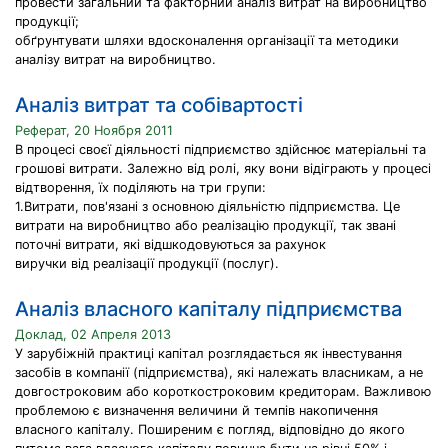
провести загальний та факторний аналіз витрат на виробництво
продукції;
обґрунтувати шляхи вдосконалення організації та методики
аналізу витрат на виробництво.
Аналіз витрат та собівартості
Реферат, 20 Ноября 2011
В процесі своєї діяльності підприємство здійснює матеріальні та
грошові витрати. Залежно від ролі, яку вони відіграють у процесі
відтворення, їх поділяють на три групи:
1.Витрати, пов'язані з основною діяльністю підприємства. Це
витрати на виробництво або реалізацію продукції, так звані
поточні витрати, які відшкодовуються за рахунок
виручки від реалізації продукції (послуг).
Аналіз власного капіталу підприємства
Доклад, 02 Апреля 2013
У зарубіжній практиці капітал розглядається як інвестування
засобів в компанії (підприємства), які належать власникам, а не
довгостроковим або короткостроковим кредиторам. Важливою
проблемою є визначення величини й темпів накопичення
власного капіталу. Поширеним є погляд, відповідно до якого