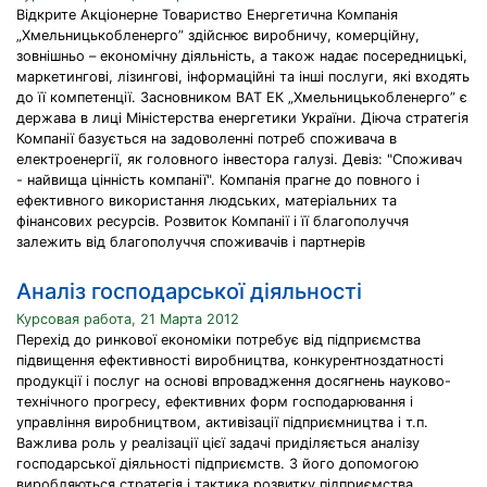
Відкрите Акціонерне Товариство Енергетична Компанія
„Хмельницькобленерго” здійснює виробничу, комерційну,
зовнішньо – економічну діяльність, а також надає посередницькі,
маркетингові, лізингові, інформаційні та інші послуги, які входять
до її компетенції. Засновником ВАТ ЕК „Хмельницькобленерго” є
держава в лиці Міністерства енергетики України. Діюча стратегія
Компанії базується на задоволенні потреб споживача в
електроенергії, як головного інвестора галузі. Девіз: "Споживач
- найвища цінність компанії". Компанія прагне до повного і
ефективного використання людських, матеріальних та
фінансових ресурсів. Розвиток Компанії і її благополуччя
залежить від благополуччя споживачів і партнерів
Аналіз господарської діяльності
Курсовая работа, 21 Марта 2012
Перехід до ринкової економіки потребує від підприємства
підвищення ефективності виробництва, конкурентноздатності
продукції і послуг на основі впровадження досягнень науково-
технічного прогресу, ефективних форм господарювання і
управління виробництвом, активізації підприємництва і т.п.
Важлива роль у реалізації цієї задачі приділяється аналізу
господарської діяльності підприємств. З його допомогою
виробляються стратегія і тактика розвитку підприємства,