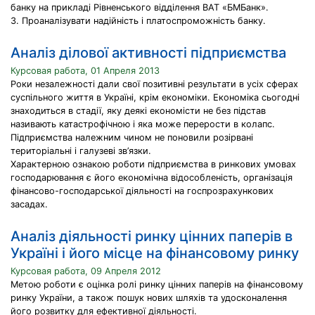
банку на прикладі Рівненського відділення ВАТ «БМБанк».
3. Проаналізувати надійність і платоспроможність банку.
Аналіз ділової активності підприємства
Курсовая работа, 01 Апреля 2013
Роки незалежності дали свої позитивні результати в усіх сферах
суспільного життя в Україні, крім економіки. Економіка сьогодні
знаходиться в стадії, яку деякі економісти не без підстав
називають катастрофічною і яка може перерости в колапс.
Підприємства належним чином не поновили розірвані
територіальні і галузеві зв’язки.
Характерною ознакою роботи підприємства в ринкових умовах
господарювання є його економічна відособленість, організація
фінансово-господарської діяльності на госпрозрахункових
засадах.
Аналіз діяльності ринку цінних паперів в
Україні і його місце на фінансовому ринку
Курсовая работа, 09 Апреля 2012
Метою роботи є оцінка ролі ринку цінних паперів на фінансовому
ринку України, а також пошук нових шляхів та удосконалення
його розвитку для ефективної діяльності.