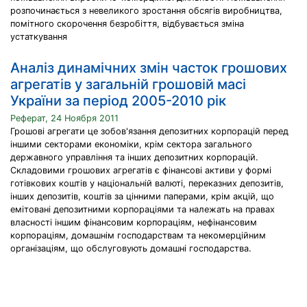
розпочинається з невеликого зростання обсягів виробництва,
помітного скорочення безробіття, відбувається зміна
устаткування
Аналіз динамічних змін часток грошових
агрегатів у загальній грошовій масі
України за період 2005-2010 рік
Реферат, 24 Ноября 2011
Грошові агрегати це зобов'язання депозитних корпорацій перед
іншими секторами економіки, крім сектора загального
державного управління та інших депозитних корпорацій.
Складовими грошових агрегатів є фінансові активи у формі
готівкових коштів у національній валюті, переказних депозитів,
інших депозитів, коштів за цінними паперами, крім акцій, що
емітовані депозитними корпораціями та належать на правах
власності іншим фінансовим корпораціям, нефінансовим
корпораціям, домашнім господарствам та некомерційним
організаціям, що обслуговують домашні господарства.