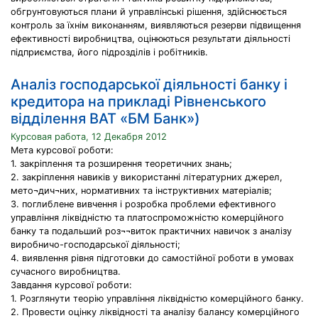
обгрунтовуються плани й управлінські рішення, здійснюється
контроль за їхнім виконанням, виявляються резерви підвищення
ефективності виробництва, оцінюються результати діяльності
підприємства, його підрозділів і робітників.
Аналіз господарської діяльності банку і
кредитора на прикладі Рівненського
відділення ВАТ «БМ Банк»)
Курсовая работа, 12 Декабря 2012
Мета курсової роботи:
1. закріплення та розширення теоретичних знань;
2. закріплення навиків у використанні літературних джерел,
мето¬дич¬них, нормативних та інструктивних матеріалів;
3. поглиблене вивчення і розробка проблеми ефективного
управління ліквідністю та платоспроможністю комерційного
банку та подальший роз¬¬виток практичних навичок з аналізу
виробничо-господарської діяльності;
4. виявлення рівня підготовки до самостійної роботи в умовах
сучасного виробництва.
Завдання курсової роботи:
1. Розглянути теорію управління ліквідністю комерційного банку.
2. Провести оцінку ліквідності та аналізу балансу комерційного