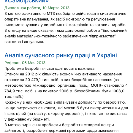
«Самбірський»
Дипломная работа, 10 Марта 2013
З метою ефективного МТЗ необхідно здійснювати систематичне
оперативне планування, як засіб контролю та регулювання
використовуваних у виробництві матеріалів та готових виробів.
З огляду на вище сказане, тема дипломної роботи “Економічний
аналіз матеріально-технічного забезпечення підприємства”
важлива і актуальна.
Аналіз сучасного ринку праці в Україні
Реферат, 06 Мая 2013
Проблема безробіття сьогодні досить важлива.
Станом на 2012 рік кількість економічно активного населення
становила 20 479,1 тис. осіб, з них безробітне населення (за
методологією Міжнародної організації праці, МОП)- становило 4
784,9 тис. осіб. ( на початок 2006 р. безробітними були 1008,0
тис. осіб.)
Кожному з них необхідно виплачувати допомогу по безробіттю,
на що витрачаються кошти, які могли б бути використаними для
інших цілей (на освіту, охорону здоров'я), і яких так не вистачає
у державному бюджеті.
З метою вирішення проблеми безробіття створені центри
зайнятості, розроблені державні програми щодо зменшення