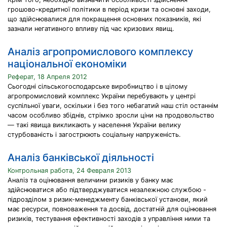
грошово-кредитної політики в період кризи та основні заходи,
що здійснювалися для покращення основних показників, які
зазнали негативного впливу під час кризових явищ.
Аналіз агропромислового комплексу
національної економіки
Реферат, 18 Апреля 2012
Сьогодні сільськогосподарське виробництво і в цілому
агропромисловий комплекс України перебувають у центрі
суспільної уваги, оскільки і без того небагатий наш стіл останнім
часом особливо збіднів, стрімко зросли ціни на продовольство
— такі явища викликають у населення України велику
стурбованість і загострюють соціальну напруженість.
Аналіз банківської діяльності
Контрольная работа, 24 Февраля 2013
Аналіз та оцінювання величини ризиків у банку має
здійснюватися або підтверджуватися незалежною службою -
підрозділом з ризик-менеджменту банківської установи, який
має ресурси, повноваження та досвід, достатній для оцінювання
ризиків, тестування ефективності заходів з управління ними та