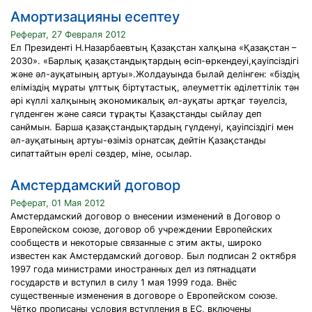
Амортизацияны есептеу
Реферат, 27 Февраля 2012
Ел Президенті Н.Назарбаевтың Қазақстан халқына «Қазақстан –
2030». «Барлық қазақстандықтардың өсіп-өркендеуі,қауіпсіздігі
және әл-ауқатының артуы».Жолдауында былай делінген: «біздің
еліміздің мұраты ұлттық біртұтастық, әлеуметтік әділеттілік тән
әрі күллі халқының экономикалық әл-ауқаты артқаг тәуелсіз,
гүлденген және саяси тұрақты Қазақстанды сыйлау деп
санймын. Барша қазақстандықтардың гүлденуі, қауіпсіздігі мен
әл-ауқатының артуы-өзіміз орнатсақ дейтін Қазақстанды
сипаттайтын өрелі сөздер, міне, осылар.
Амстердамский договор
Реферат, 01 Мая 2012
Амстердамский договор о внесении изменений в Договор о
Европейском союзе, договор об учреждении Европейских
сообществ и некоторые связанные с этим акты, широко
известен как Амстердамский договор. Был подписан 2 октября
1997 года министрами иностранных дел из пятнадцати
государств и вступил в силу 1 мая 1999 года. Внёс
существенные изменения в договоре о Европейском союзе.
Чётко прописаны условия вступления в ЕС, включены