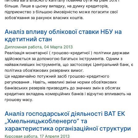
питома вага власного капіталу повинна бути на рівні 50% і
більше. Лише в цьому випадку, на думку кредиторів,
підприємство з більшою ймовірністю може погасити свої
зобов'язання за рахунок власних коштів.
Аналіз впливу облікової ставки НБУ на
кдетитний стан
Дипломная работа, 04 Марта 2013
Реалізація монетарної ( грошово-кредитної ) політики держави
здійснюється за допомогою багатьох інструментів. Одним з
найважливіших інструментів, що застосовує Центральний банк, є
політика обов’язкових резервних вимог.
Це надзвичайно потужний засіб грошово-кредитного
регулювання . Навіть, невеликі зміни норми обов’язкових
банківських резервів призводять до значних змін в обсягах
кредитних вкладень комерційних банків і відчутно впливають на
грошову масу.
Аналіз господарської діяльності ВАТ ЕК
„Хмельницькобленерго” та
характеристика організаційної структури
Курсовая работа, 17 Апреля 2013