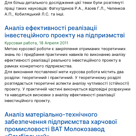
Для більш детального дослідження цієї теми були розглянуті
праці таких науковців: Фатхутдинов Р.А., Азоев Г.Л., Челенков
А.П., Кобиляцький Л.С. та інші.
Аналiз ефективностi реалiзацii
iнвестецiйного проекту на пiдприэмствi
Курсовая работа, 18 Апреля 2011
Метою курсової роботи є закріплення отриманих теоретичних
знань по і придбання практичних навиків по виконанню аналізу
ефективності реалізації реального інвестиційного проекту в
рамках конкретного підприємства.
Для виконання поставленої мети курсова робота містить два
розділи: теоретичний і практичний. У теоретичному розділі
розглядається теоретичні аспекти аналізу чутливості (стійкості)
проекту. У практичній частині виконується відповідні розрахунки
та наводяться висновки з аналізу ефективності реалізації
інвестиційного проекту.
Аналіз матеріально-технічного
забезпечення підприємства харчової
промисловості ВАТ Молокозавод