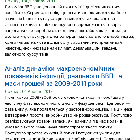
Доклад, 04 Декабря 2011
Динаміка ВВП у національній економіці і досі залишається
нестійкою. Серед факторів, що негативно впливають на його
значення більшість науковців називають такі як: світова
фінансова криза, слабка конкурентоспроможність товарів
національного виробника, політична нестабільність, тінізація
економіки, структурні диспропорції національного виробництва,
критична залежність від імпорту сировини, несприятливий
інвестиційно-інноваційний клімат, девальваційні тенденції
валютного курсу та ін
Аналіз динаміки макроекономічних
показників інфляції, реального ВВП та
маси грошей за 2009-2011 роки
Доклад, 01 Апреля 2013
Після кризи 2008-2009 років економіка України перейшла у
наступну фазу економічного циклу – фазу депресії. Депресія —
фаза циклу, яка проявляється у застої виробництва. На цій фазі
відтворення просте, виробництво не розширюється. Поступово
реалізовуються товарні запаси, які виникли під час кризи в
умовах різкого зменшення платоспроможного попиту.
Поступово зростає сукупний попит і готуються умови для
пожвавлення виробничо-комерційної діяльності. Пожвавлення